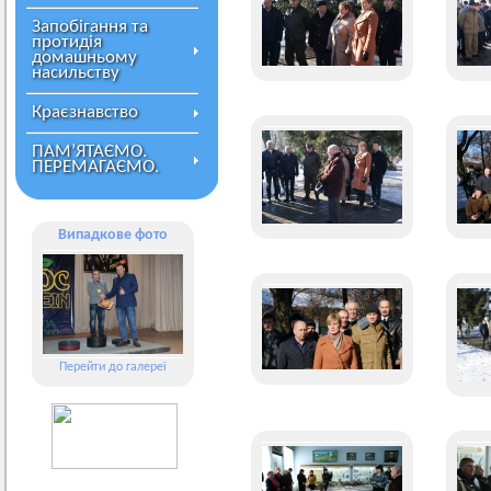
Запобігання та
протидія
домашньому
насильству
Краєзнавство
ПАМ’ЯТАЄМО.
ПЕРЕМАГАЄМО.
Випадкове фото
Перейти до галереї