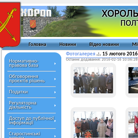
Головна
Новини
Відео новини
Мі
Фотогалерея
.:. 15 лютого 2016р
Останнє додавання: 2016-02-16 10:06:28
Нормативно-
правова база
Обговорення
проєктів рішень
Податки
Регуляторна
діяльність
Доступ до публічної
інформації
Старостинські