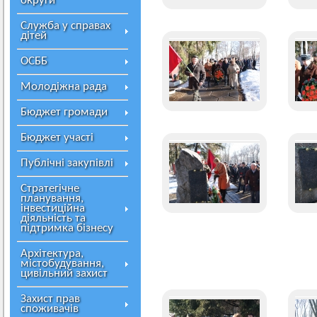
округи
Служба у справах
дітей
ОСББ
Молодіжна рада
Бюджет громади
Бюджет участі
Публічні закупівлі
Стратегічне
планування,
інвестиційна
діяльність та
підтримка бізнесу
Архітектура,
містобудування,
цивільний захист
Захист прав
споживачів