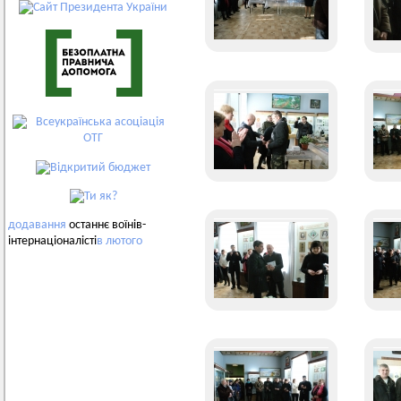
додавання
останнє воїнів-
інтернаціоналісті
в
лютого