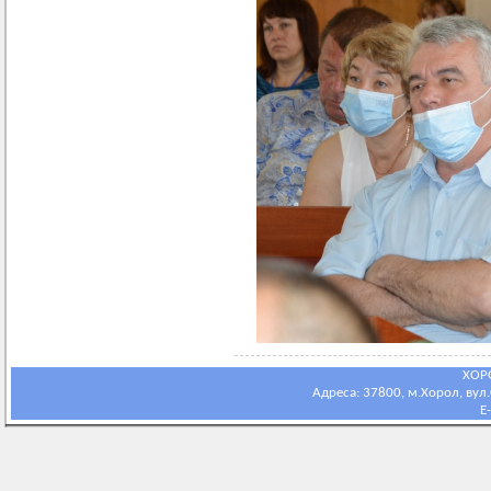
ХОР
Адреса: 37800, м.Хорол, вул.С
E