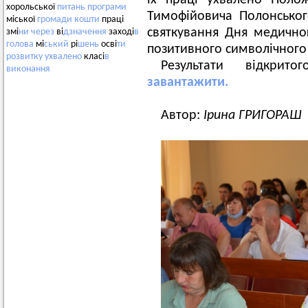
їх праці ухвалено Поло
хорольської
питань
програми
Тимофійовича Полонськог
міської
громади
кошти
праці
святкування Дня медично
змі
ни
через
ві
дзначення
заході
в
голова
мі
ський
рі
шень
осві
ти
позитивного символічного
розвитку
ухвалено
класі
в
Результати відкрит
виконання
завантажити.
Автор:
Ірина ГРИГОРАШ