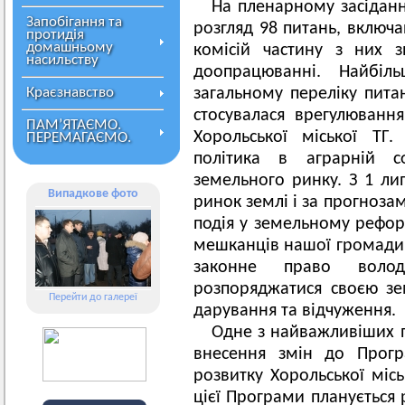
На пленарному засіданні
Запобігання та
розгляд 98 питань, включа
протидія
домашньому
комісій частину з них 
насильству
доопрацюванні. Найбіль
Краєзнавство
загальному переліку пита
стосувалася врегулюванн
ПАМ’ЯТАЄМО.
Хорольської міської ТГ
ПЕРЕМАГАЄМО.
політика в аграрній с
земельного ринку. З 1 ли
Випадкове фото
ринок землі і за прогноза
подія у земельному рефор
мешканців нашої громади і
законне право волод
розпоряджатися своєю зе
Перейти до галереї
дарування та відчуження.
Одне з найважливіших п
внесення змін до Прогр
розвитку Хорольської міс
цієї Програми планується 