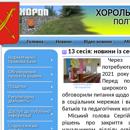
Головна
Новини
Відео новини
Мі
13 сесія: новини із с
Нормативно-
Через 
правова база
потребуют
Обговорення
2021 року
проєктів рішень
Перед по
натисніть для
Податки
широкого
збільшення
обговорили питання щодо з
Регуляторна
діяльність
в соціальних мережах і в
батьків та педагогічних ко
Доступ до публічної
інформації
Міський голова Серг
рішень про закриття 
Старостинські