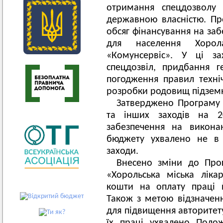
отримання спецдозволу
державною власністю. П
обсяг фінансування на заб
для населення Хорол
«Комунсервіс». У ці з
спецдозвіл, придбання г
погодження правил технічн
розробки родовищ підземн
Затверджено Програму в
та інших заходів на 2
забезпечення на викона
бюджету ухвалено не в 
заходи.
Внесено зміни до Про
«Хорольська міська ліка
кошти на оплату праці 
Також з метою відзначен
для підвищення авторитету