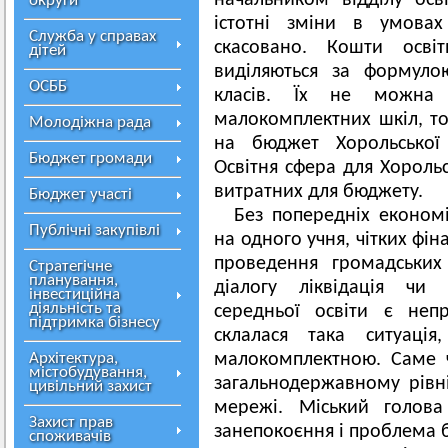
начальником відділу осв
округи
істотні зміни в умова
Служба у справах
скасовано. Кошти освіт
дітей
виділяються за формуло
ОСББ
класів. Їх не можна 
малокомплектних шкіл, то
Молодіжна рада
на бюджет Хорольської 
Бюджет громади
Освітня сфера для Хорольс
витратних для бюджету.
Бюджет участі
Без попередніх економі
Публічні закупівлі
на одного учня, чітких фі
проведення громадських
Стратегічне
планування,
діалогу ліквідація чи 
інвестиційна
діяльність та
середньої освіти є неп
підтримка бізнесу
склалася така ситуац
Архітектура,
малокомплектною. Саме ч
містобудування,
загальнодержавному рівні
цивільний захист
мережі. Міський голов
Захист прав
занепокоєння і проблема 
споживачів