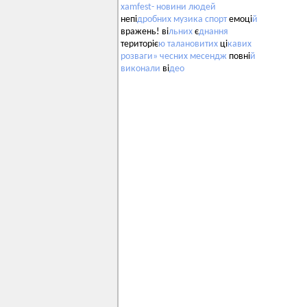
xamfest-
новини
людей
непі
дробних
музика
спорт
емоці
й
вражень! ві
льних
є
днання
територіє
ю
талановитих
ці
кавих
розваги»
чесних
месендж
повні
й
виконали
ві
део