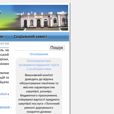
ти
Соціальний захист
-07-09
іль на
Оголошення
ський
орчих,
Оголошення про
різних
проведення відкритих торгів
з особливостями
 липня
Виконавчий комітет
цій та
доводить до відома
іцяли
обґрунтування технічних та
якісних характеристик
закупівлі, розміру
ніше
бюджетного призначення,
очікуваної вартості предмета
закупівлі послуги «Поточний
шення -
ремонт дорожнього
покриття ділянки