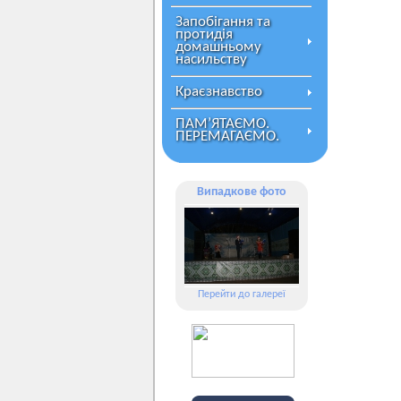
Запобігання та
протидія
домашньому
насильству
Краєзнавство
ПАМ’ЯТАЄМО.
ПЕРЕМАГАЄМО.
Випадкове фото
Перейти до галереї