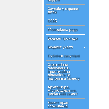
округи
Служба у справах
дітей
ОСББ
Молодіжна рада
Бюджет громади
Бюджет участі
Публічні закупівлі
Стратегічне
планування,
інвестиційна
діяльність та
підтримка бізнесу
Архітектура,
містобудування,
цивільний захист
Захист прав
споживачів