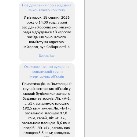
Повідомлення про засідання
виконавчого комітету
У вівторок, 18 серпня 2026
року о 14:00 год., у залі
засідань Хорольської міської
ради відбудеться 18 чергове
засідання виконавчого
комітету за адресою:
м.Хорол, вул.Соборності, 4
Докладніше
Оголошення про аукціон з
приватизації групи
інвентарних об’єктів
Приватизація на Полтавщині:
група інвентарних об’єктів у
складі: будівля колишнього
будинку ветеранів, Літ. «А-1,
а, а1», загальною площею
192,5 кв.м; кухня, Літ. «Б-1»,
загальною площею 37,8
кв.м; сарай, Літ. «В-1»,
загальною площею 8,6 кв.м;
погріб, Літ. «Г», загальною
площею 8,5 кв.м; колодязь