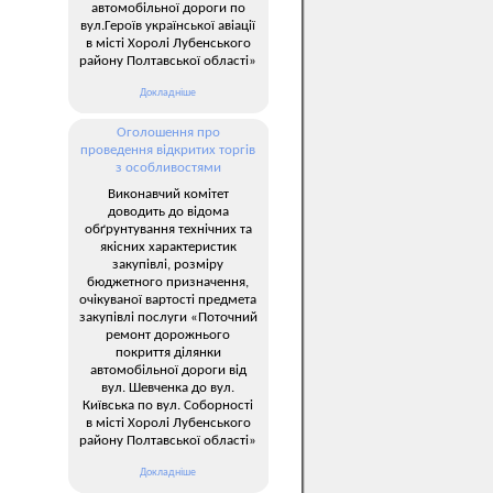
автомобільної дороги по
вул.Героїв української авіації
в місті Хоролі Лубенського
району Полтавської області»
Докладніше
Оголошення про
проведення відкритих торгів
з особливостями
Виконавчий комітет
доводить до відома
обґрунтування технічних та
якісних характеристик
закупівлі, розміру
бюджетного призначення,
очікуваної вартості предмета
закупівлі послуги «Поточний
ремонт дорожнього
покриття ділянки
автомобільної дороги від
вул. Шевченка до вул.
Київська по вул. Соборності
в місті Хоролі Лубенського
району Полтавської області»
Докладніше