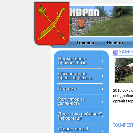
Головна
Новини
XAMfe
Нормативно-
правова база
Обговорення
проєктів рішень
Податки
2018 року 
непідробн
Регуляторна
організато
діяльність
Доступ до публічної
інформації
'
XAMFEST
Старостинські