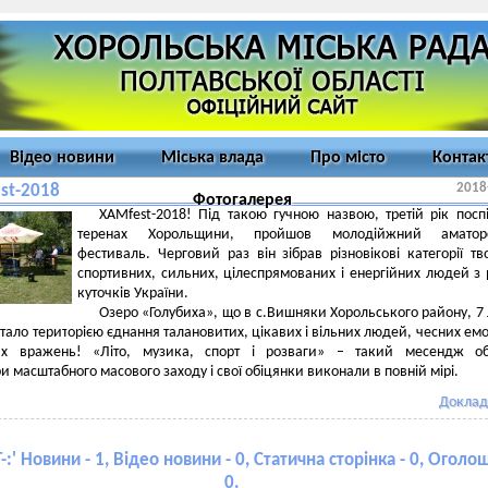
Відео новини
Міська влада
Про місто
Контак
2018
st-2018
Фотогалерея
XAMfest-2018! Під такою гучною назвою, третій рік посп
теренах Хорольщини, пройшов молодійжний аматор
фестиваль. Черговий раз він зібрав різновікові категорії тв
спортивних, сильних, цілеспрямованих і енергійних людей з 
куточків України.
Озеро «Голубиха», що в с.Вишняки Хорольського району, 7
стало територією єднання талановитих, цікавих і вільних людей, чесних емо
их вражень! «Літо, музика, спорт і розваги» – такий месендж об
ри масштабного масового заходу і свої обіцянки виконали в повній мірі.
Доклад
-:
' Новини - 1, Відео новини - 0, Статична сторінка - 0, Оголо
0.