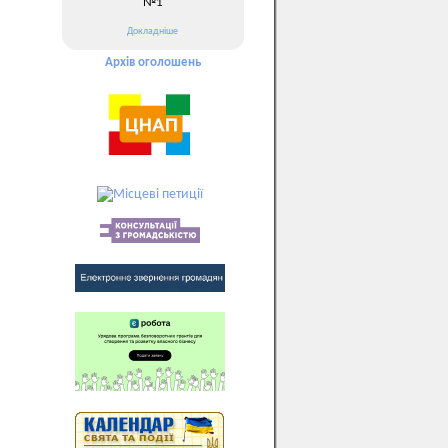
№1
Докладніше
Архів оголошень