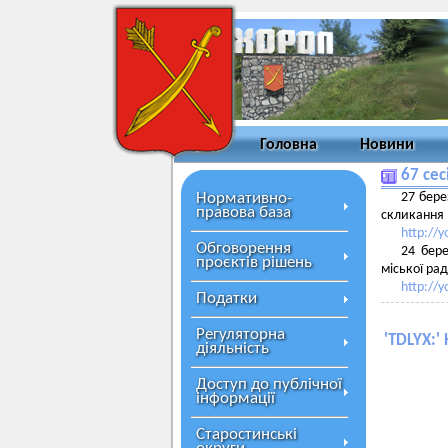
Головна
Новини
67 сес
Нормативно-
27 бере
правова база
скликання 
http://
Обговорення
24 бере
проєктів рішень
міської ра
http://
Податки
Регуляторна
'
TDLYX:
'
діяльність
Доступ до публічної
інформації
Старостинські