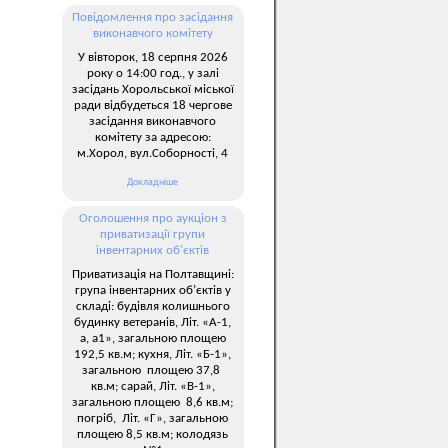
Повідомлення про засідання
виконавчого комітету
У вівторок, 18 серпня 2026
року о 14:00 год., у залі
засідань Хорольської міської
ради відбудеться 18 чергове
засідання виконавчого
комітету за адресою:
м.Хорол, вул.Соборності, 4
Докладніше
Оголошення про аукціон з
приватизації групи
інвентарних об’єктів
Приватизація на Полтавщині:
група інвентарних об’єктів у
складі: будівля колишнього
будинку ветеранів, Літ. «А-1,
а, а1», загальною площею
192,5 кв.м; кухня, Літ. «Б-1»,
загальною площею 37,8
кв.м; сарай, Літ. «В-1»,
загальною площею 8,6 кв.м;
погріб, Літ. «Г», загальною
площею 8,5 кв.м; колодязь