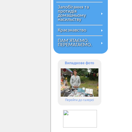
Запобігання та
протидія
домашньому
насильству
Краєзнавство
ПАМ’ЯТАЄМО.
ПЕРЕМАГАЄМО.
Випадкове фото
Перейти до галереї