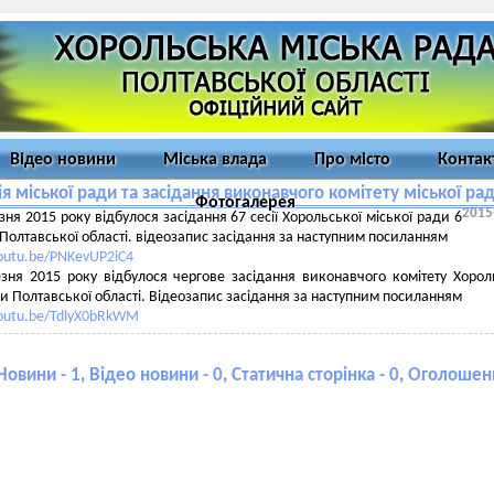
Відео новини
Міська влада
Про місто
Контак
ія міської ради та засідання виконавчого комітету міської ра
Фотогалерея
2015
зня 2015 року відбулося засідання 67 сесії Хорольської міської ради 6
Полтавської області. відеозапис засідання за наступним посиланням
youtu.be/PNKevUP2iC4
зня 2015 року відбулося чергове засідання виконавчого комітету Хорол
ди Полтавської області. Відеозапис засідання за наступним посиланням
youtu.be/TdlyX0bRkWM
 Новини - 1, Відео новини - 0, Статична сторінка - 0, Оголошенн