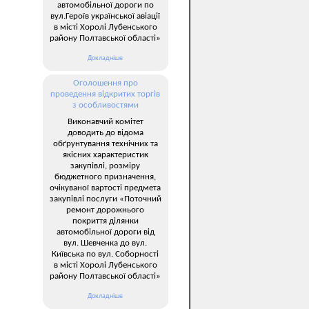
автомобільної дороги по
вул.Героїв української авіації
в місті Хоролі Лубенського
району Полтавської області»
Докладніше
Оголошення про
проведення відкритих торгів
з особливостями
Виконавчий комітет
доводить до відома
обґрунтування технічних та
якісних характеристик
закупівлі, розміру
бюджетного призначення,
очікуваної вартості предмета
закупівлі послуги «Поточний
ремонт дорожнього
покриття ділянки
автомобільної дороги від
вул. Шевченка до вул.
Київська по вул. Соборності
в місті Хоролі Лубенського
району Полтавської області»
Докладніше