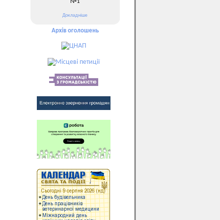
№1
Докладніше
Архів оголошень