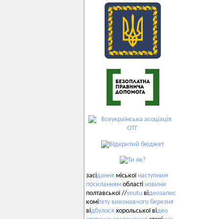
засі
дання
міської
наступним
посиланням
області
новини
полтавської //
youtu
ві
деозапис
комі
тету
виконавчого
березня
ві
дбулося
хорольської ві
део