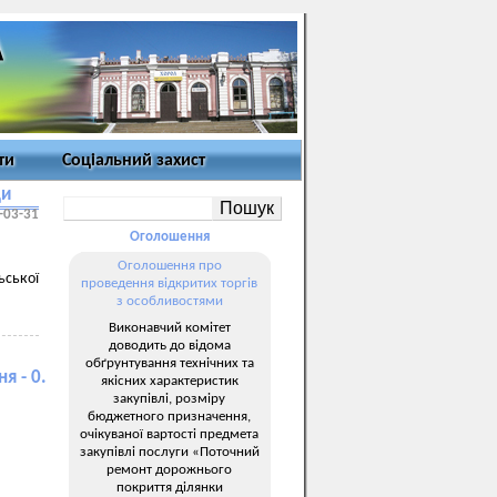
ти
Соціальний захист
ди
-03-31
Оголошення
Оголошення про
ьської
проведення відкритих торгів
з особливостями
Виконавчий комітет
доводить до відома
обґрунтування технічних та
я - 0.
якісних характеристик
закупівлі, розміру
бюджетного призначення,
очікуваної вартості предмета
закупівлі послуги «Поточний
ремонт дорожнього
покриття ділянки