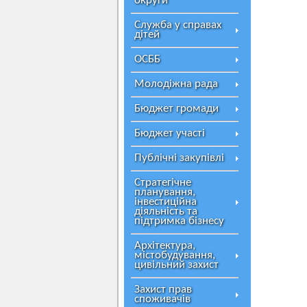
округи
Служба у справах
дітей
ОСББ
Молодіжна рада
Бюджет громади
Бюджет участі
Публічні закупівлі
Стратегічне
планування,
інвестиційна
діяльність та
підтримка бізнесу
Архітектура,
містобудування,
цивільний захист
Захист прав
споживачів