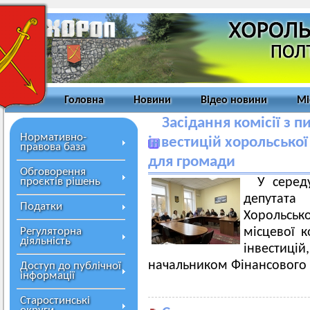
Головна
Новини
Відео новини
Мі
Засідання комісії з 
Нормативно-
інвестицій хорольської
правова база
для громади
Обговорення
проєктів рішень
У серед
депутата
Податки
Хорольсько
Регуляторна
місцевої к
діяльність
інвестиці
начальником Фінансового
Доступ до публічної
інформації
Старостинські