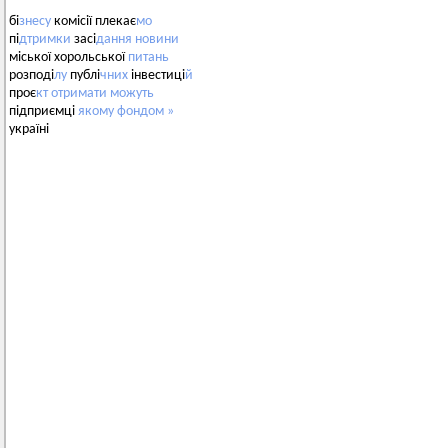
бі
знесу
комісії плекає
мо
пі
дтримки
засі
дання
новини
міської хорольської
питань
розподі
лу
публі
чних
інвестиці
й
проє
кт
отримати
можуть
підприємці
якому
фондом
»
україні