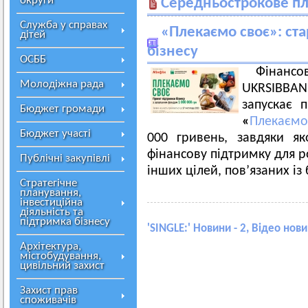
округи
Середньострокове п
Служба у справах
«Плекаємо своє»: ста
дітей
бізнесу
ОСББ
Фінанс
Молодіжна рада
UKRSIBBAN
запускає п
Бюджет громади
«
Плекаємо
Бюджет участі
000 гривень, завдяки я
фінансову підтримку для р
Публічні закупівлі
інших цілей, пов’язаних із
Стратегічне
планування,
інвестиційна
діяльність та
підтримка бізнесу
'
SINGLE:
' Новини - 2, Відео нови
Архітектура,
містобудування,
цивільний захист
Захист прав
споживачів