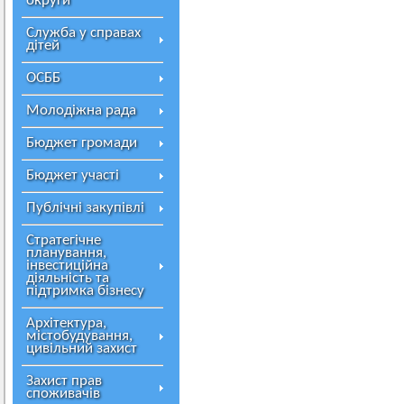
округи
Служба у справах
дітей
ОСББ
Молодіжна рада
Бюджет громади
Бюджет участі
Публічні закупівлі
Стратегічне
планування,
інвестиційна
діяльність та
підтримка бізнесу
Архітектура,
містобудування,
цивільний захист
Захист прав
споживачів