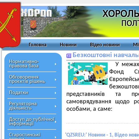
Головна
Новини
Відео новини
Мі
Безкоштовні навчаль
Нормативно-
У межах
правова база
Фонд Сх
Обговорення
Європей
проєктів рішень
безкошт
Податки
представників та пр
самоврядування щодо р
Регуляторна
діяльність
особами, а саме:
Доступ до публічної
інформації
Старостинські
'
QZSREU:
' Новини - 1, Відео нов