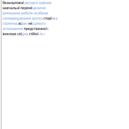
безкоштовні
ресурси
новини
навчальні перемі
щеними
вимушено
роботи
особами
самоврядування
qzsreu
сторі
нка
статична
ві
део
мі
сцевого
оголошення
представникі
в
виконує схі
дна
стійкі
сть»