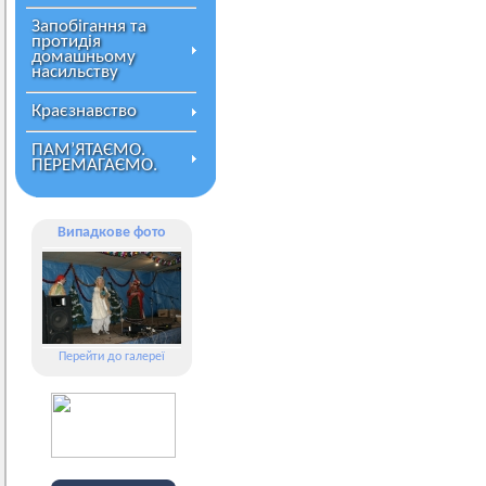
Запобігання та
протидія
домашньому
насильству
Краєзнавство
ПАМ’ЯТАЄМО.
ПЕРЕМАГАЄМО.
Випадкове фото
Перейти до галереї