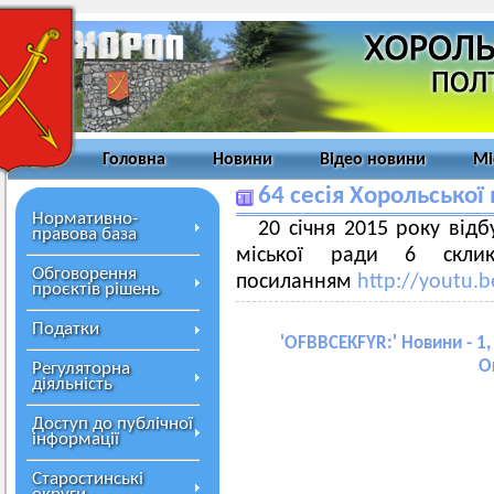
Головна
Новини
Відео новини
Мі
64 сесія Хорольської
Нормативно-
20 січня 2015 року відб
правова база
міської ради 6 склик
Обговорення
посиланням
http://youtu.
проєктів рішень
Податки
'
OFBBCEKFYR:
' Новини - 1,
О
Регуляторна
діяльність
Доступ до публічної
інформації
Старостинські