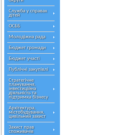
округи
Служба у справах
дітей
ОСББ
Молодіжна рада
Бюджет громади
Бюджет участі
Публічні закупівлі
Стратегічне
планування,
інвестиційна
діяльність та
підтримка бізнесу
Архітектура,
містобудування,
цивільний захист
Захист прав
споживачів