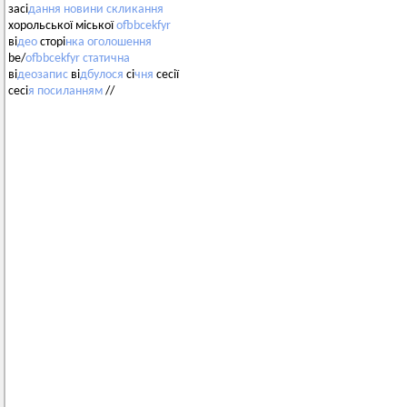
засі
дання
новини
скликання
хорольської міської
ofbbcekfyr
ві
део
сторі
нка
оголошення
be/
ofbbcekfyr
статична
ві
деозапис
ві
дбулося
сі
чня
сесії
сесі
я
посиланням
//