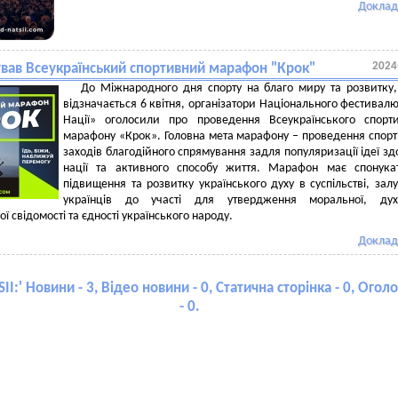
Доклад
2024
ував Всеукраїнський спортивний марафон "Крок"
До Міжнародного дня спорту на благо миру та розвитку
відзначається 6 квітня, організатори Національного фестивал
Нації» оголосили про проведення Всеукраїнського спорт
марафону «Крок». Головна мета марафону – проведення спор
заходів благодійного спрямування задля популяризації ідеї зд
нації та активного способу життя. Марафон має спонука
підвищення та розвитку українського духу в суспільстві, зал
українців до участі для утвердження моральної, духо
ї свідомості та єдності українського народу.
Доклад
II:
' Новини - 3, Відео новини - 0, Статична сторінка - 0, Ого
- 0.