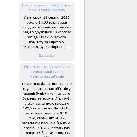
Повідомлення про засідання
виконавчого комітету
У вівторок, 18 серпня 2026
року о 14:00 год., у залі
засідань Хорольської міської
ради відбудеться 18 чергове
засідання виконавчого
комітету за адресою:
м.Хорол, вул.Соборності, 4
Докладніше
Оголошення про аукціон з
приватизації групи
інвентарних об’єктів
Приватизація на Полтавщині:
група інвентарних об’єктів у
складі: будівля колишнього
будинку ветеранів, Літ. «А-1,
а, а1», загальною площею
192,5 кв.м; кухня, Літ. «Б-1»,
загальною площею 37,8
кв.м; сарай, Літ. «В-1»,
загальною площею 8,6 кв.м;
погріб, Літ. «Г», загальною
площею 8,5 кв.м; колодязь