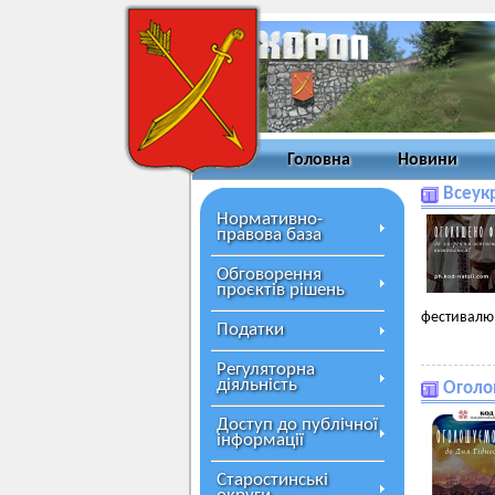
Головна
Новини
Всеук
Нормативно-
правова база
Обговорення
проєктів рішень
фестивалю 
Податки
Регуляторна
діяльність
Оголо
Доступ до публічної
інформації
Старостинські