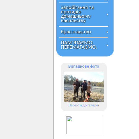
Запобігання та
протидія
домашньому
насильству
Краєзнавство
ПАМ’ЯТАЄМО.
ПЕРЕМАГАЄМО.
Випадкове фото
Перейти до галереї