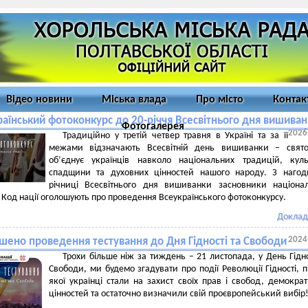
Відео новини
Міська влада
Про місто
Контак
раїнський фотоконкурс до 20-річчя Всесвітнього дня вишива
Фотогалерея
2026
Традиційно у третій четвер травня в Україні та за її
межами відзначають Всесвітній день вишиванки – свято
об’єднує українців навколо національних традицій, куль
спадщини та духовних цінностей нашого народу. З нагод
річниці Всесвітнього дня вишиванки засновники націона
Код нації оголошують про проведення Всеукраїнського фотоконкурсу.
Доклад
2024
шено проведення тестування до Дня Гідності та Свободи
Трохи більше ніж за тиждень – 21 листопада, у День Гідно
Свободи, ми будемо згадувати про події Революції Гідності, п
якої українці стали на захист своїх прав і свобод, демокра
цінностей та остаточно визначили свій проєвропейський вибір