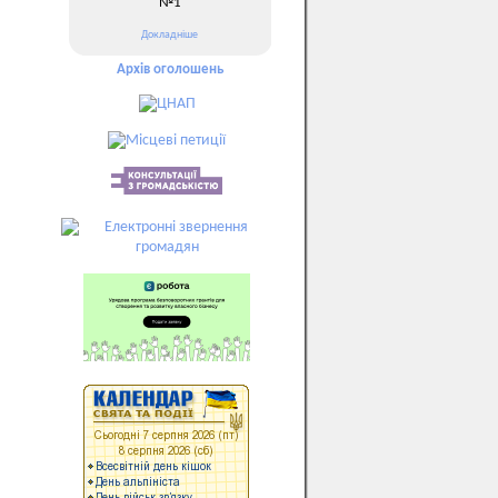
№1
Докладніше
Архів оголошень