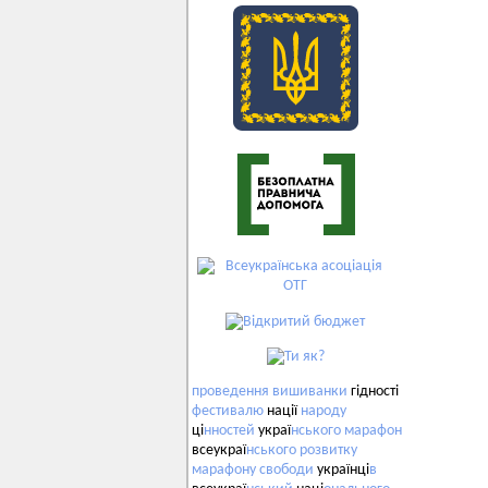
проведення
вишиванки
гідності
фестивалю
нації
народу
ці
нностей
украї
нського
марафон
всеукраї
нського
розвитку
марафону
свободи
українці
в