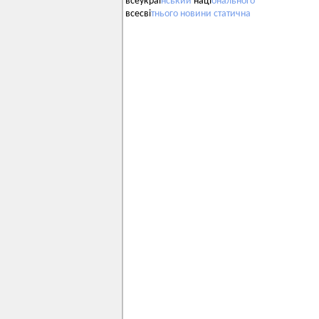
всеукраї
нський
наці
онального
всесві
тнього
новини
статична