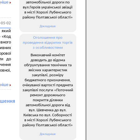
ніше
автомобільної дороги по
вул.Героїв української авіації
в місті Хоролі Лубенського
району Полтавської області»
-05-02
Докладніше
, який
ю «Код
Оголошення про
ивного
проведення відкритих торгів
тивних
з особливостями
орової
Виконавчий комітет
ти до
доводить до відома
учення
обґрунтування технічних та
якісних характеристик
вної,
закупівлі, розміру
бюджетного призначення,
ніше
очікуваної вартості предмета
закупівлі послуги «Поточний
ремонт дорожнього
покриття ділянки
лошення
автомобільної дороги від
вул. Шевченка до вул.
Київська по вул. Соборності
в місті Хоролі Лубенського
району Полтавської області»
Докладніше