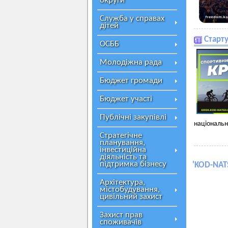
округи
Служба у справах
дітей
Старт
ОСББ
Молодіжна рада
Бюджет громади
Бюджет участі
Публічні закупівлі
національно
Стратегічне
планування,
інвестиційна
діяльність та
підтримка бізнесу
'
KOD-NATS
Архітектура,
містобудування,
цивільний захист
Захист прав
споживачів