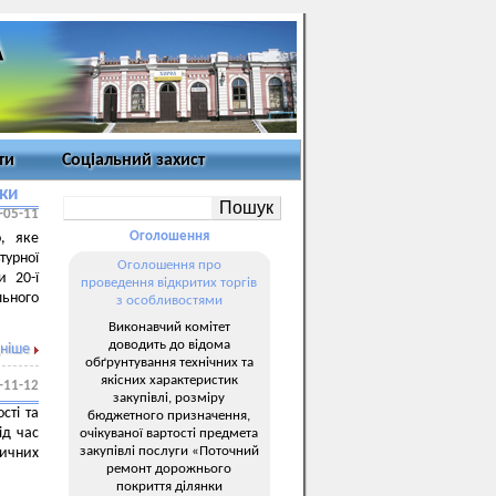
ти
Соціальний захист
нки
-05-11
Оголошення
, яке
турної
Оголошення про
и 20-ї
проведення відкритих торгів
льного
з особливостями
Виконавчий комітет
доводить до відома
ніше
обґрунтування технічних та
якісних характеристик
-11-12
закупівлі, розміру
сті та
бюджетного призначення,
ід час
очікуваної вартості предмета
закупівлі послуги «Поточний
тичних
ремонт дорожнього
!
покриття ділянки