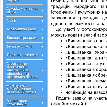
округи
символу національної іде
традицій народного ми
Служба у справах
дітей
історичних і культурних н
заохочення громадян д
ОСББ
єдності, незламності та нац
Молодіжна рада
До участі у фотоконкурс
можуть подати власні твор
Бюджет громади
«Вишиванка в повся
Бюджет участі
«Вишиванка поколі
«Вишиванка і Украї
Публічні закупівлі
«Вишиванка і діти»;
Стратегічне
«Вишиванка світу»;
планування,
«Вишиванка в образ
інвестиційна
діяльність та
«Вишиванка як бре
підтримка бізнесу
«Вишиванка кінемат
Архітектура,
«Вишиванка та вули
містобудування,
цивільний захист
номінація наймасов
Подати заявку на участ
Захист прав
офіційному сайті:
споживачів