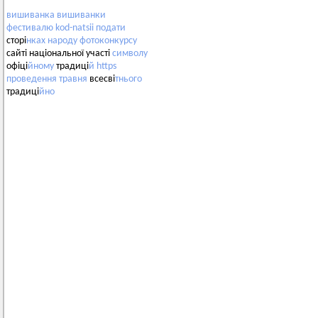
вишиванка
вишиванки
фестивалю
kod-natsii
подати
сторі
нках
народу
фотоконкурсу
сайті національної участі
символу
офіці
йному
традиці
й
https
проведення
травня
всесві
тнього
традиці
йно