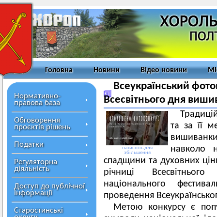
Головна
Новини
Відео новини
Мі
Всеукраїнський фото
Нормативно-
Всесвітнього дня виши
правова база
Традицій
Обговорення
та за її м
проєктів рішень
вишиванки
Податки
навколо н
натисніть для
збільшення
спадщини та духовних цінн
Регуляторна
діяльність
річниці Всесвітньог
національного фестив
Доступ до публічної
інформації
проведення Всеукраїнсько
Метою конкурсу є попу
Старостинські