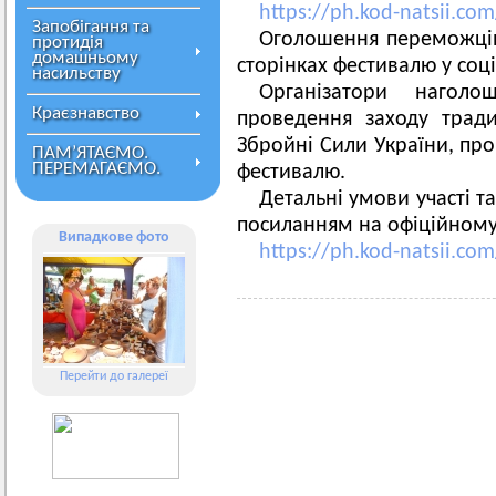
https://ph.kod-natsii.com
Запобігання та
Оголошення переможців 
протидія
домашньому
сторінках фестивалю у соц
насильству
Організатори нагол
Краєзнавство
проведення заходу трад
Збройні Сили України, про
ПАМ’ЯТАЄМО.
ПЕРЕМАГАЄМО.
фестивалю.
Детальні умови участі т
посиланням на офіційному
Випадкове фото
https://ph.kod-natsii.com
Перейти до галереї