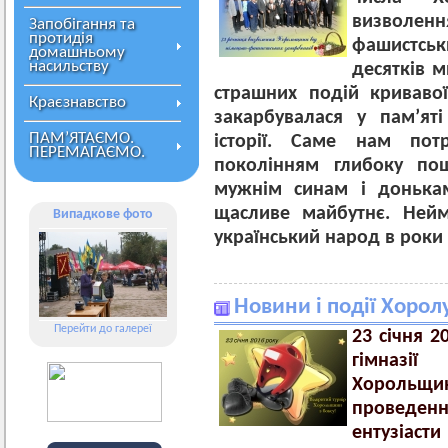
визволен
Запобігання та
протидія
фашистськ
домашньому
насильству
десятків м
страшних подій криваво
Краєзнавство
закарбувалася у пам’яті
ПАМ’ЯТАЄМО.
історії. Саме нам пот
ПЕРЕМАГАЄМО.
поколінням глибоку по
мужнім синам і донькам
щасливе майбутнє. Нейм
Випадкове фото
український народ в роки Д
Новини і події Хорол
Перейти до галереї
23 січня 2
гімназі
Хорольщи
проведенн
ентузіаст