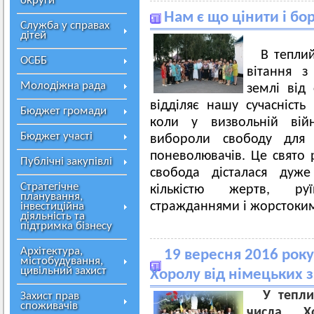
округи
Нам є що цінити і бор
Служба у справах
дітей
В тепли
ОСББ
вітання з
Молодіжна рада
землі від 
відділяє нашу сучасність
Бюджет громади
коли у визвольній війн
Бюджет участі
вибороли свободу для 
поневолювачів. Це свято 
Публічні закупівлі
свобода дісталася дуж
Стратегічне
кількістю жертв, ру
планування,
стражданнями і жорстоки
інвестиційна
діяльність та
підтримка бізнесу
Архітектура,
19 вересня 2016 року
містобудування,
цивільний захист
Хоролу від німецьких з
У тепли
Захист прав
споживачів
числа Х