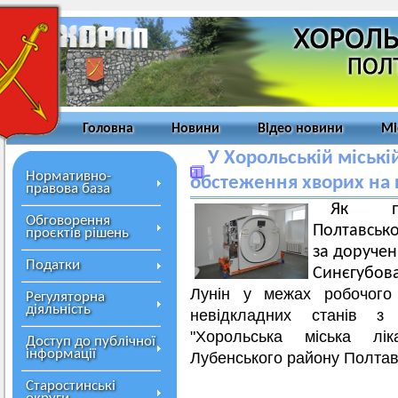
Головна
Новини
Відео новини
Мі
У Хорольській міські
Нормативно-
обстеження хворих на
правова база
Як по
Обговорення
Полтавсько
проєктів рішень
за доруче
Податки
Синєгубо
Лунін у межах робочого 
Регуляторна
діяльність
невідкладних станів з
"Хорольська міська лік
Доступ до публічної
інформації
Лубенського району Полтавс
Старостинські