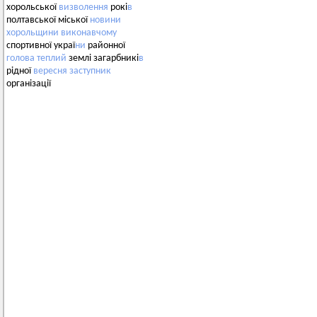
хорольської
визволення
рокі
в
полтавської міської
новини
хорольщини
виконавчому
спортивної украї
ни
районної
голова
теплий
землі загарбникі
в
рідної
вересня
заступник
організації