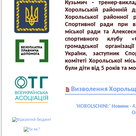
Кузьмич – тренер-викла
Хорольській районній д
Хорольської районної р
Спортивної ради при ви
міської ради та Алексе
спортивного клубу «
громадської організац
України, заступник Сп
комітеті Хорольської міс
були діти від 5 років та м
Визволення Хороль
'
HOROLSCHINI:
' Новини - 4
О