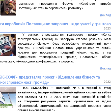
планується проведення форуму «Крафтове виробн
Полтавщини: стан та перспективи розвитку».
Доклад
аги виробників Полтавщини: запрошення до участі у грантов
2023
У рамках впровадження грантового проєкту «Консо
територіальних громад як запорука сталого розвитку мал
середнього бізнесу» буде розроблено електронний прим
брошури «Виробники Полтавщини» українською та англій
мовами для просування продукції мікро-, малих та сер
підприємств територіальних громад Полтавської облас
 ярмарках, міжнародних конференціях та форумах.
Доклад
БІС-СОФТ» представляє проєкт «Відновлення бізнесу та
2022
ної спроможності громад»
ТОВ «БІС-СОФТ» — компанія №1 в Україні зі ство
аналітичних, інформаційно-комунікаційних систем та веб-се
для «SMART CITY».
З 2009 року група компаній спеціаліз
на
створенні розумних сервісів
, орієнтованих на підви
ефективності, автоматизації, стандартизації процесів упра
органів виконавчої влади.