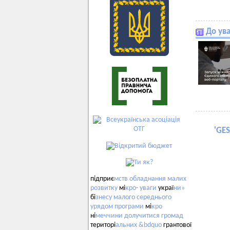
До ув
'
GES
підприє
мств
обладнання
малих
розвитку
мі
кро-
уваги
украї
ни»
бі
знесу
малого
середнього
урядом
програми
мі
кро
ні
меччини
долучитися
громад
територі
альних
&bdquo
грантової