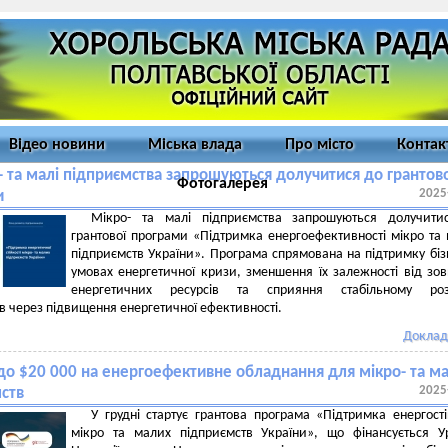
Відео новини
Міська влада
Про місто
Контак
- та малі підприємства запрошуються долучитися до грантов
Фотогалерея
2025
и
Мікро- та малі підприємства запрошуються долучити
грантової програми «Підтримка енергоефективності мікро та
підприємств України». Програма спрямована на підтримку біз
умовах енергетичної кризи, зменшення їх залежності від зов
енергетичних ресурсів та сприяння стабільному роз
в через підвищення енергетичної ефективності.
Доклад
 до $20 000 на енергоефективне обладнання для мікро- та м
2025
ств
У грудні стартує грантова програма «Підтримка енергості
мікро та малих підприємств України», що фінансується 