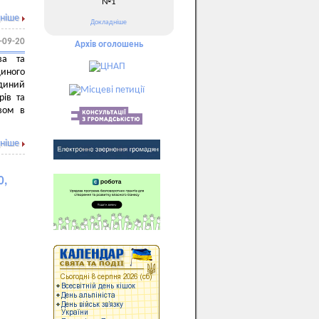
№1
ніше
Докладніше
-09-20
Архів оголошень
ва та
диного
диний
рів та
твом в
ніше
0,