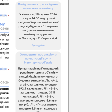
ицтво
Повідомлення про засідання
виконавчого комітету
У вівторок, 18 серпня 2026
ніше
року о 14:00 год., у залі
засідань Хорольської міської
ому
ради відбудеться 18 чергове
-02-06
засідання виконавчого
комітету за адресою:
рціум
м.Хорол, вул.Соборності, 4
ого та
ірник
Докладніше
ською
едніх
Оголошення про аукціон з
ті на
приватизації групи
інвентарних об’єктів
Приватизація на Полтавщині:
ніше
група інвентарних об’єктів у
складі: будівля колишнього
будинку ветеранів, Літ. «А-1,
-05-26
а, а1», загальною площею
192,5 кв.м; кухня, Літ. «Б-1»,
рення
загальною площею 37,8
рвісів
кв.м; сарай, Літ. «В-1»,
ується
загальною площею 8,6 кв.м;
щення
погріб, Літ. «Г», загальною
вління
площею 8,5 кв.м; колодязь