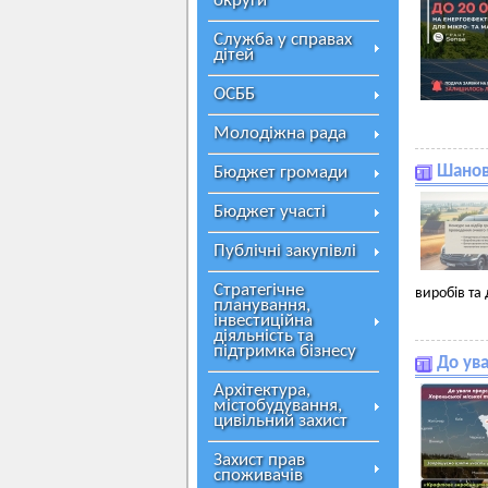
округи
Служба у справах
дітей
ОСББ
Молодіжна рада
Шанов
Бюджет громади
Бюджет участі
Публічні закупівлі
Стратегічне
виробів та 
планування,
інвестиційна
діяльність та
підтримка бізнесу
До ува
Архітектура,
містобудування,
цивільний захист
Захист прав
споживачів