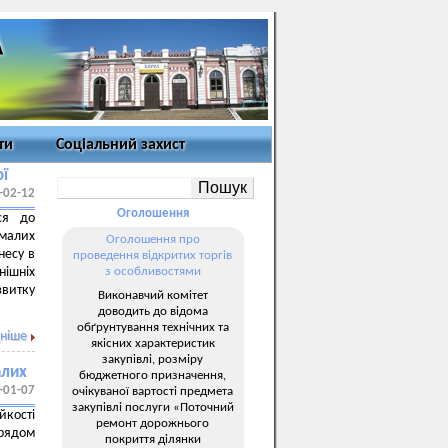
ти
Соціальний захист
ої
-02-12
Оголошення
ся до
 малих
Оголошення про
несу в
проведення відкритих торгів
нішніх
з особливостями
витку
Виконавчий комітет
доводить до відома
обґрунтування технічних та
ніше
якісних характеристик
закупівлі, розміру
алих
бюджетного призначення,
-01-07
очікуваної вартості предмета
закупівлі послуги «Поточний
йкості
ремонт дорожнього
Урядом
покриття ділянки