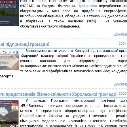
Норвегії через Норвезьку агенцією з розвитку співробіт
(NORAD) та Урядом Німеччини.
Програмою
передбачено на
підприємцям 2 млн євро на придбання енергоефекти
виробничого обладнання, обладнання автономних джерел енер
її зберігання, а також частково (10%) – на установ
обслуговування такого обладнання.
Доклад
2024
ні підприємці громади!
Запрошуємо взяти участь в Конкурсі від громадської орган
«Харчовий кластер східної України» на проведення в гр
очного навчання для підприємців – харчов
за напрямками: виготовлення м’яких та напівтвердих сирів; м
та овочевих напівфабрікатів за технологією sous-vide; кондите
десертів.
Доклад
2023
ги представників бізнес-спільноти Хорольської громади!
У рамках Програми міжнародної технічної доп
«EU4Business: конкурентноспроможність та інтернаціонал
малого і середнього підприємництва», що співфінансу
Європейським Союзом та урядом Німеччини і реалізу
німецькою федеральною компанією «Deutsche Gesellschaf
Internationale Zusammenarbeit (GIZ) GmbH, 16 серпня 202