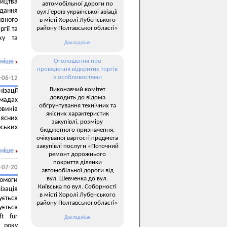
ництва
автомобільної дороги по
дання
вул.Героїв української авіації
вного
в місті Хоролі Лубенського
району Полтавської області»
гії та
ку та
Докладніше
ніше
Оголошення про
проведення відкритих торгів
з особливостями
-06-12
Виконавчий комітет
ізації
доводить до відома
омадах
обґрунтування технічних та
иків
якісних характеристик
’ясних
закупівлі, розміру
рських
бюджетного призначення,
очікуваної вартості предмета
закупівлі послуги «Поточний
ніше
ремонт дорожнього
покриття ділянки
-07-20
автомобільної дороги від
вул. Шевченка до вул.
омоги
Київська по вул. Соборності
ізація
в місті Хоролі Лубенського
ється
району Полтавської області»
ється
t für
Докладніше
3 року