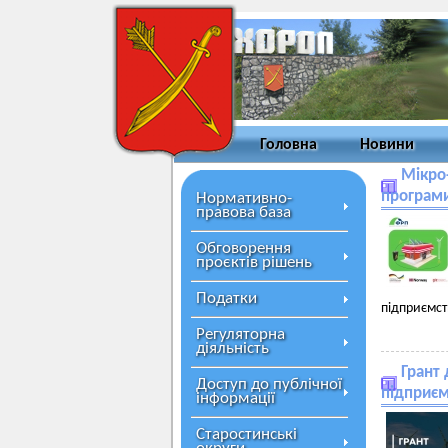
Головна
Новини
Мікро
програм
Нормативно-
правова база
Обговорення
проєктів рішень
Податки
підприємст
Регуляторна
діяльність
Грант
Доступ до публічної
підприєм
інформації
Старостинські