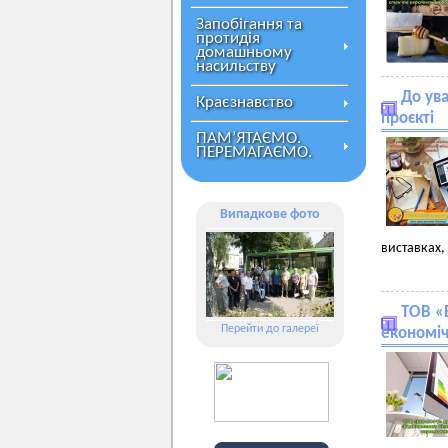
Запобігання та
протидія
домашньому
насильству
До ув
Краєзнавство
проєкті
ПАМ’ЯТАЄМО.
ПЕРЕМАГАЄМО.
Випадкове фото
виставках,
ТОВ «
Перейти до галереї
економіч