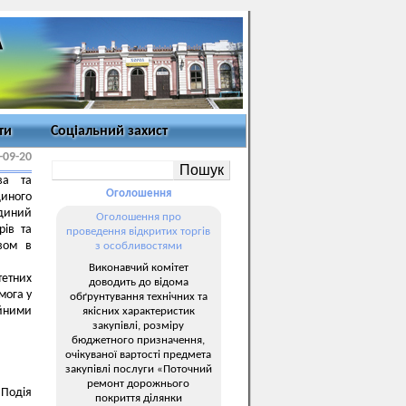
ти
Соціальний захист
-09-20
ва та
Оголошення
диного
диний
Оголошення про
рів та
проведення відкритих торгів
твом в
з особливостями
Виконавчий комітет
тетних
доводить до відома
мога у
обґрунтування технічних та
ійними
якісних характеристик
закупівлі, розміру
бюджетного призначення,
очікуваної вартості предмета
закупівлі послуги «Поточний
ремонт дорожнього
 Подія
покриття ділянки