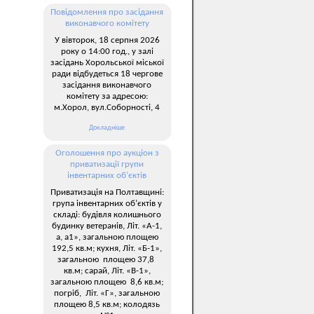
Повідомлення про засідання
виконавчого комітету
У вівторок, 18 серпня 2026
року о 14:00 год., у залі
засідань Хорольської міської
ради відбудеться 18 чергове
засідання виконавчого
комітету за адресою:
м.Хорол, вул.Соборності, 4
Докладніше
Оголошення про аукціон з
приватизації групи
інвентарних об’єктів
Приватизація на Полтавщині:
група інвентарних об’єктів у
складі: будівля колишнього
будинку ветеранів, Літ. «А-1,
а, а1», загальною площею
192,5 кв.м; кухня, Літ. «Б-1»,
загальною площею 37,8
кв.м; сарай, Літ. «В-1»,
загальною площею 8,6 кв.м;
погріб, Літ. «Г», загальною
площею 8,5 кв.м; колодязь