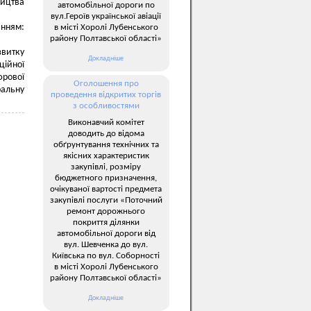
ництва
автомобільної дороги по
вул.Героїв української авіації
анням:
в місті Хоролі Лубенського
району Полтавської області»
звитку
Докладніше
ційної
фрової
Оголошення про
ральну
проведення відкритих торгів
з особливостями
Виконавчий комітет
доводить до відома
обґрунтування технічних та
якісних характеристик
закупівлі, розміру
бюджетного призначення,
очікуваної вартості предмета
закупівлі послуги «Поточний
ремонт дорожнього
покриття ділянки
автомобільної дороги від
вул. Шевченка до вул.
Київська по вул. Соборності
в місті Хоролі Лубенського
району Полтавської області»
Докладніше