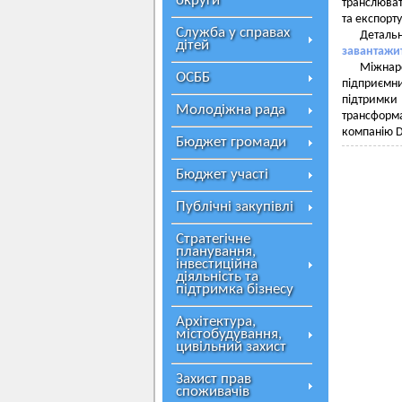
округи
транслюват
та експорт
Служба у справах
Детальн
дітей
завантажи
Міжнар
ОСББ
підприємни
підтримки
Молодіжна рада
трансформ
компанію De
Бюджет громади
Бюджет участі
Публічні закупівлі
Стратегічне
планування,
інвестиційна
діяльність та
підтримка бізнесу
Архітектура,
містобудування,
цивільний захист
Захист прав
споживачів