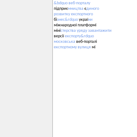
&bdquo
веб-порталу
підприє
мництва
є
диного
розвитку
експортного
бі
знес&rdquo
украї
ни
міжнародної платформі
міні
стерства
уряду
завантажити
версії
експорту&rdquo
московська
веб-порталі
експортному
вулиця
мі