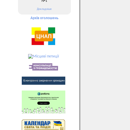
№1
Докладніше
Архів оголошень