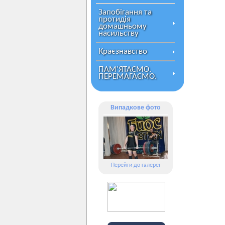
Запобігання та
протидія
домашньому
насильству
Краєзнавство
ПАМ’ЯТАЄМО.
ПЕРЕМАГАЄМО.
Випадкове фото
Перейти до галереї