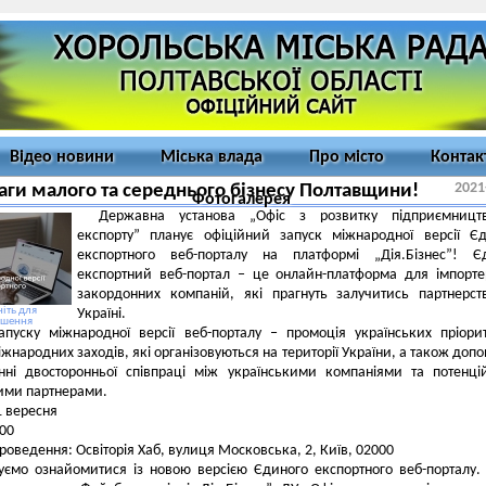
Відео новини
Міська влада
Про місто
Контак
2021
аги малого та середнього бізнесу Полтавщини!
Фотогалерея
Державна установа „Офіс з розвитку підприємницт
експорту” планує офіційний запуск міжнародної версії Є
експортного веб-порталу на платформі „Дія.Бізнес”! Є
експортний веб-портал ‒ це онлайн-платформа для імпорте
закордонних компаній, які прагнуть залучитись партнерс
іть для
Україні.
ьшення
пуску міжнародної версії веб-порталу ‒ промоція українських пріори
іжнародних заходів, які організовуються на території України, а також допо
нні двосторонньої співпраці між українськими компаніями та потенц
ими партнерами.
1 вересня
:00
роведення: Освіторія Хаб, вулиця Московська, 2, Київ, 02000
ємо ознайомитися із новою версією Єдиного експортного веб-порталу.