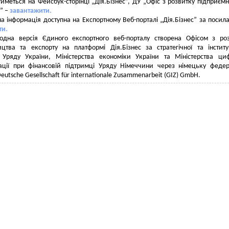
иметься на Фейсбук-сторінці „Дія.Бізнес”, ДУ „Офіс з розвитку підприєм
у” –
завантажити.
а інформація доступна на Експортному Веб-порталі „Дія.Бізнес” за посил
ти.
одна версія Єдиного експортного веб-порталу створена Офісом з ро
цтва та експорту на платформі Дія.Бізнес за стратегічної та інститу
 Уряду України, Міністерства економіки України та Міністерства ци
ації при фінансовій підтримці Уряду Німеччини через німецьку феде
utsche Gesellschaft für internationale Zusammenarbeit (GIZ) GmbH.