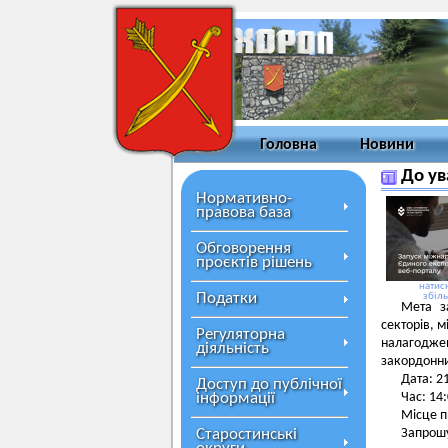
Головна
Новини
До ув
Нормативно-
правова база
Обговорення
проєктів рішень
натисн
Податки
збіл
Мета за
секторів, м
Регуляторна
налагодже
діяльність
закордонн
Дата: 2
Доступ до публічної
інформації
Час: 14
Місце п
Старостинські
Запрошу