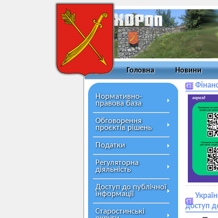
Головна
Новини
Фінанс
Нормативно-
правова база
Обговорення
проєктів рішень
Податки
Регуляторна
діяльність
Доступ до публічної
інформації
Украї
доступ д
Старостинські