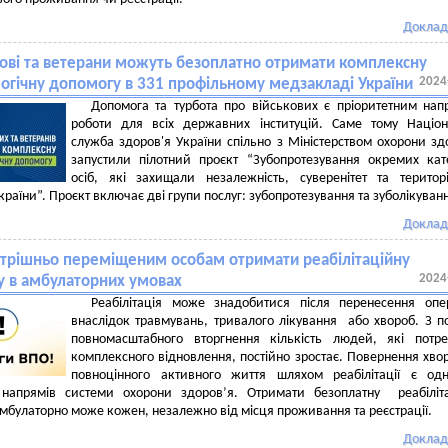
Доклад
кові та ветерани можуть безоплатно отримати комплексну
2024
огічну допомогу в 331 профільному медзакладі України
Допомога та турбота про військових є пріоритетним на
роботи для всіх державних інституцій. Саме тому Націо
служба здоров'я України спільно з Міністерством охорони зд
запустили пілотний проєкт “Зубопротезування окремих кат
осіб, які захищали незалежність, суверенітет та територ
України”. Проєкт включає дві групи послуг: зубопротезування та зуболікуван
Доклад
утрішньо переміщеним особам отримати реабілітаційну
2024
 в амбулаторних умовах
Реабілітація може знадобитися після перенесення опе
внаслідок травмувань, тривалого лікування або хвороб. З п
повномасштабного вторгнення кількість людей, які потр
комплексного відновлення, постійно зростає. Повернення хво
повноцінного активного життя шляхом реабілітації є од
напрямів системи охорони здоров’я. Отримати безоплатну реабіліта
мбулаторно може кожен, незалежно від місця проживання та реєстрації.
Доклад