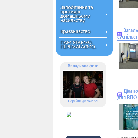
Запобігання та
протидія
домашньому
насильству
Загал
Краєзнавство
суспільст
ПАМ’ЯТАЄМО.
ПЕРЕМАГАЄМО.
Випадкове фото
Діагн
для ВПО
Перейти до галереї
від місця 