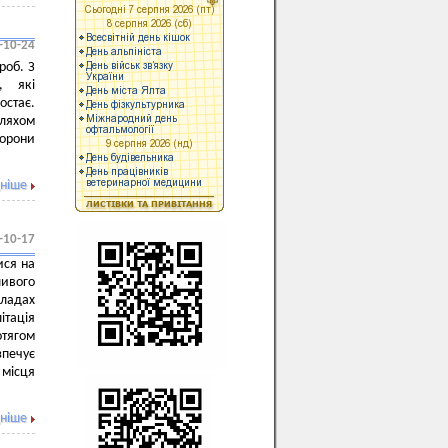
-10-24
роб. З
, які
стає.
ляхом
орони
ніше
-10-17
ися на
ливого
кладах
ітація
отягом
печує
 місця
ніше