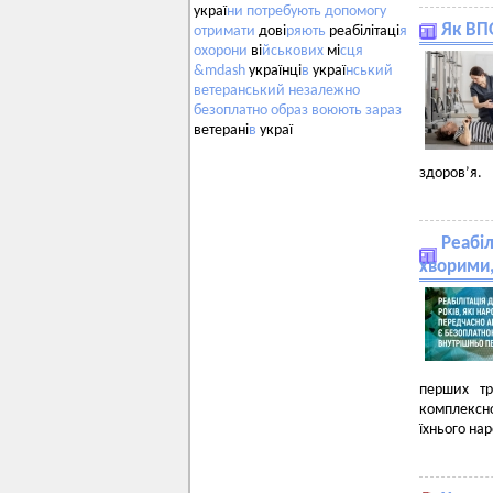
украї
ни
потребують
допомогу
Як ВП
отримати
дові
ряють
реабілітаці
я
охорони
ві
йськових
мі
сця
&mdash
українці
в
украї
нський
ветеранський
незалежно
безоплатно
образ
воюють
зараз
ветерані
в
украї
здоров’я.
Реабіл
хворими,
перших тр
комплексно
їхнього на