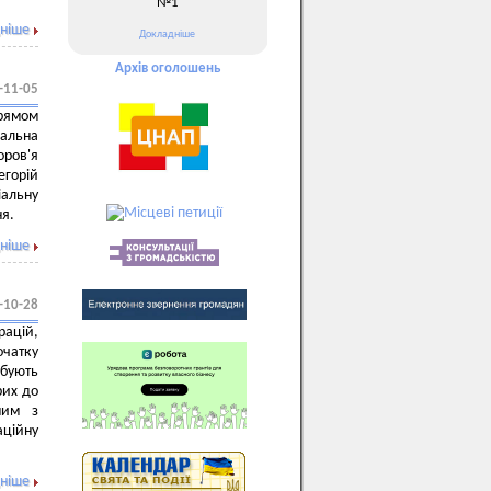
№1
ніше
Докладніше
Архів оголошень
-11-05
прямом
нальна
оров'я
егорій
іальну
ня.
ніше
-10-28
рацій,
очатку
ебують
рих до
ним з
ційну
ніше