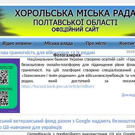
Відео новини
Міська влада
Про місто
Контак
2026
ова грамотність для військових та їх родин
Фотогалерея
Національним банком України створено освітній сайт «Гар
безкоштовну онлайн-платформу для підвищення рівня фіна
грамотності. На цій платформі створено спеціалізований 
«Захисникам і їхнім родинам» для військовослужбовців та чле
родин, який доступний за посилан
https://harazd.bank.gov.ua/article/military
Доклад
нський ветеранський фонд разом з Google надають безкошто
2026
о ШІ-навчання для українців
Сертифікація з професійного використання ШІ від Googl