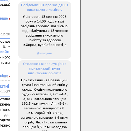
ський
Повідомлення про засідання
виконавчого комітету
У вівторок, 18 серпня 2026
ніше
року о 14:00 год., у залі
засідань Хорольської міської
ради відбудеться 18 чергове
-12-20
засідання виконавчого
комітету за адресою:
коріше
м.Хорол, вул.Соборності, 4
6 % –
нлайн-
Докладніше
о його
 група
Оголошення про аукціон з
приватизації групи
інвентарних об’єктів
ніше
Приватизація на Полтавщині:
група інвентарних об’єктів у
атні
складі: будівля колишнього
-11-27
будинку ветеранів, Літ. «А-1,
а, а1», загальною площею
стика
192,5 кв.м; кухня, Літ. «Б-1»,
джень
загальною площею 37,8
спішне
кв.м; сарай, Літ. «В-1»,
й дає
загальною площею 8,6 кв.м;
ходити
погріб, Літ. «Г», загальною
алежно
площею 8,5 кв.м; колодязь