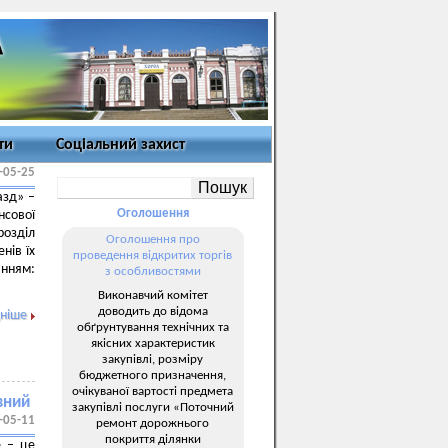
ти
Соціальний захист
-05-25
азд» –
Оголошення
нсової
розділ
Оголошення про
нів їх
проведення відкритих торгів
ням:
з особливостями
Виконавчий комітет
доводить до відома
ніше
обґрунтування технічних та
якісних характеристик
закупівлі, розміру
бюджетного призначення,
очікуваної вартості предмета
вний
закупівлі послуги «Поточний
-05-11
ремонт дорожнього
покриття ділянки
e – це