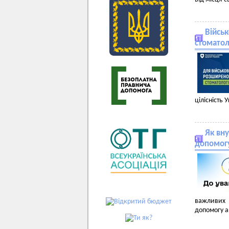
Війсь
стоматол
цілісність 
Як вн
допомогу
важливих 
допомогу а