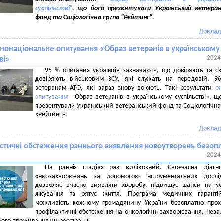
суспільстві”
, що його презентували Український ветеран
фонд та Соціологічна група “Рейтинг”.
Доклад
ьнонаціональне опитування «Образ ветеранів в українському
2024
ві»
95 % опитаних українців зазначають, що довіряють та с
довіряють військовим ЗСУ, які служать на передовій, 9
ветеранам АТО, які зараз знову воюють. Такі результати
о
опитування
«Образ ветеранів в українському суспільстві», щ
презентували Український ветеранський фонд та Соціологічна
«Рейтинг».
Доклад
остичні обстеження раннього виявлення новоутворень безопл
2024
На ранніх стадіях рак виліковний. Своєчасна діагно
онкозахворювань за допомогою інструментальних дослі
дозволяє вчасно виявляти хворобу, підвищує шанси на у
лікування та рятує життя. Програма медичних гаранті
можливість кожному громадянину України безоплатно про
профілактичні обстеження на онкологічні захворювання, нез
свого проживання чи реєстрації.