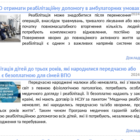
О отримати реабілітаційну допомогу в амбулаторних умовах
2024
Реабілітація може знадобитися після перенесення
операцій, внаслідок травмувань, тривалого лікування або хво
початку повномасштабного вторгнення кількість людей
потребують комплексного відновлення, постійно зро
Повернення хворих до повноцінного активного життя ш
реабілітації є одним з важливих напрямів системи ох
Доклад
ітація дітей до трьох років, які народилися передчасно або
2024
 є безоплатною для сімей ВПО
Передчасно народжені малюки або немовлята, які з’явил
світ з певною фізіологічною патологією, потребують особ
медичного догляду і реабілітації. Її безоплатно надають у за
країні, які мають договір із НСЗУ за пакетом “Медична реабіл
немовлят, які народились передчасно та/або хворими, пр
ьох років життя”. Таким чином Програма медичних гарантій забез
ю реабілітаційною допомогою всіх дітей, які її потребують, незалежно від
родження та перебування.
Доклад