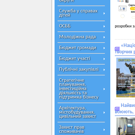
округи
Служба у справах
дітей
ОСББ
розробки з
Молодіжна рада
«Наці
Бюджет громади
творчих 
Бюджет участі
Публічні закупівлі
Стратегічне
планування,
інвестиційна
діяльність та
підтримка бізнесу
Найвищ
Архітектура,
воюють, 
містобудування,
цивільний захист
Захист прав
споживачів