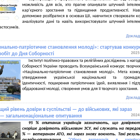
можливість для всіх, хто прагне опанувати штучний інтеле
кар’єрного зростання та підвищення продуктивності. На
допоможе розібратися в основах ШІ, навчитися створювати ко
аналізувати дані та навіть використовувати штучний інтеле
астосунків.
Доклад
онально-патріотичне становлення молоді»: стартував конкур
2025
робіт до Дня Соборності
Інститут політико-правових та релігійних досліджень з наго
Соборності України проводить Всеукраїнський конкурс творчих
«Національно-патріотичне становлення молоді». Мета конк
утвердження української національної та громадян
ідентичності, поширення патріотичних ідей, виявлення і під
обдарованої молоді, створення умов для її творчого зростання.
Доклад
ий рівень довіри в суспільстві — до військових, які зараз
2024
— загальнонаціональне опитування
95 % опитаних українців зазначають, що довіряю
скоріше довіряють військовим ЗСУ, які служать на передов
% — ветеранам АТО, які зараз знову воюють. Такі резул
онлайн-опитування
“Образ ветеранів в українс