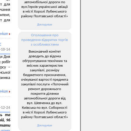
автомобільної дороги по
кт для
вул.Героїв української авіації
вчання
в місті Хоролі Лубенського
нтент,
району Полтавської області»
кт для
Докладніше
ніше
Оголошення про
проведення відкритих торгів
с
з особливостями
-10-14
Виконавчий комітет
доводить до відома
ди Дня
обґрунтування технічних та
 робіт
якісних характеристик
урсу –
закупівлі, розміру
ської
бюджетного призначення,
тримка
очікуваної вартості предмета
закупівлі послуги «Поточний
ремонт дорожнього
ніше
покриття ділянки
автомобільної дороги від
вул. Шевченка до вул.
Київська по вул. Соборності
-12-24
в місті Хоролі Лубенського
ть та
району Полтавської області»
ій, 96
ьтати
Докладніше
ькому