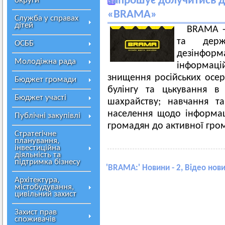
запрошує долучитись д
округи
«BRAMA»
Служба у справах
дітей
BRAMA -
та держ
ОСББ
дезінформ
Молодіжна рада
інформац
знищення російських осер
Бюджет громади
булінгу та цькування в
Бюджет участі
шахрайству; навчання та 
населення щодо інформаці
Публічні закупівлі
громадян до активної гром
Стратегічне
планування,
інвестиційна
діяльність та
підтримка бізнесу
'
BRAMA:
' Новини - 2, Відео нови
Архітектура,
містобудування,
цивільний захист
Захист прав
споживачів