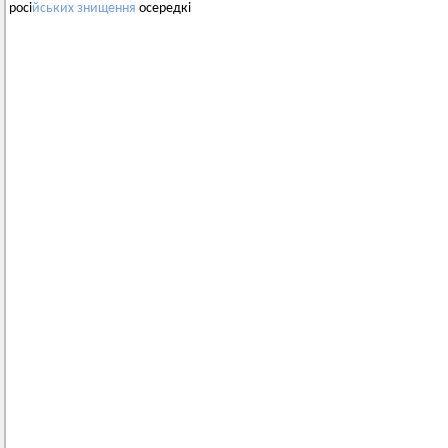
росі
йських
знищення
осередкі