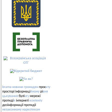
brama
новини
громадян
проє
кту
просторі інформаці
йному
рі
вня
цькування
булі
нгу
мережі
протиді
я
інтернеті
контенту
дезінформації протидії
незаконному
наркотикам