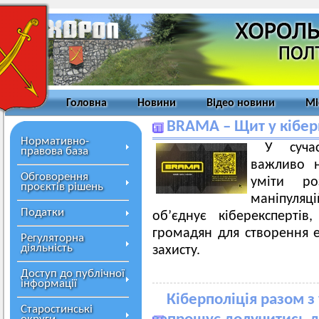
Головна
Новини
Відео новини
Мі
BRAMA – Щит у кібер
Нормативно-
У суча
правова база
важливо 
Обговорення
уміти ро
проєктів рішень
маніпуля
Податки
об’єднує кіберексперті
громадян для створення 
Регуляторна
діяльність
захисту.
Доступ до публічної
інформації
Кіберполіція разом 
Старостинські