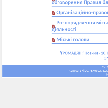
обговорення Правил б
Організаційно-право
Розпорядження міськ
діяльності
Міські голови
'
ГРОМАДЯН:
' Новини - 10,
Ог
ХОР
Адреса: 37800, м.Хорол, вул.С
E