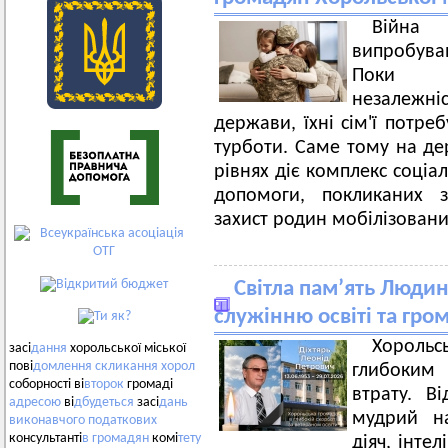
Війн
випробува
Поки ві
незалежні
держави, їхні сім'ї потре
турботи. Саме тому на д
рівнях діє комплекс соціа
допомоги, покликаних з
захист родин мобілізован
Світла пам’ять Людин
служінню освіті та гро
Хорольс
засі
дання
хорольської міської
пові
домлення
скликання
хорол
глибоким
соборності ві
второк
громаді
втрату. Ві
адресою
ві
дбудеться
засі
дань
мудрий на
виконавчого
податкових
консультанті
в
громадян
комі
тету
діяч, інтел