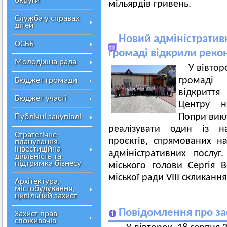
округи
мільярдів гривень.
Служба у справах
дітей
Новий адміністративн
ОСББ
громаді відкрили рек
Молодіжна рада
У вівтор
громаді 
Бюджет громади
відкритт
Бюджет участі
Центру на
Попри викл
Публічні закупівлі
реалізувати один із на
Стратегічне
проєктів, спрямованих на
планування,
інвестиційна
адміністративних послуг
діяльність та
підтримка бізнесу
міського голови Сергія 
міської ради VIII скликання
Архітектура,
містобудування,
цивільний захист
Повідомлення про за
Захист прав
споживачів