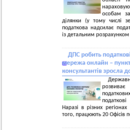
області 
нарахову
особам за
ділянки (у тому числі з
податкова надсилає пода
із детальним розрахунком 
ДПС робить податкові
мережа онлайн – пункт
консультантів зросла д
Держав
розвиває 
податков
податкові
Наразі в різних регіонах
того, працюють 20 Офісів 