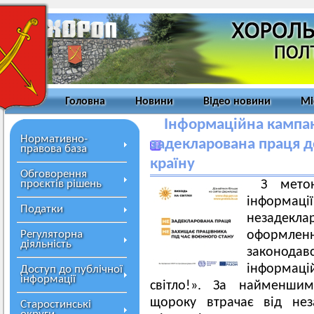
Головна
Новини
Відео новини
Мі
Інформаційна кампані
Нормативно-
задекларована праця 
правова база
країну
Обговорення
проєктів рішень
З мето
інформа
Податки
незадекл
Регуляторна
оформленн
діяльність
законод
інформа
Доступ до публічної
інформації
світло!». За найменши
щороку втрачає від нез
Старостинські