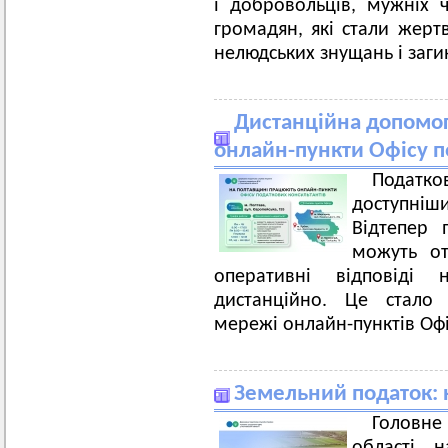
і добровольців, мужніх 
громадян, які стали жерт
нелюдських знущань і заги
Дистанційна допомог
онлайн-пункти Офісу п
Податко
доступні
Відтепер 
можуть от
оперативні відповіді 
дистанційно. Це стал
мережі онлайн-пунктів Офі
Земельний податок: 
Головн