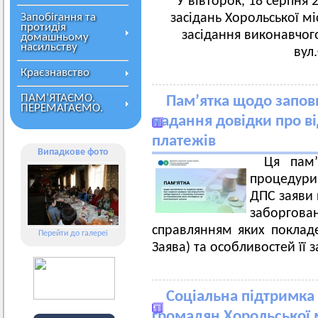
У вівторок, 18 серпня 2
Запобігання та
засідань Хорольської мі
протидія
засідання виконавчого
домашньому
насильству
вул
Краєзнавство
ПАМ’ЯТАЄМО.
Пам’ятка щодо запов
ПЕРЕМАГАЄМО.
надання довідки про ві
платежів
Випадкове фото
Ця пам’
процедури 
ДПС заяви 
заборгов
справлянням яких поклад
Перейти до галереї
Заява) та особливостей її 
Соціальна підтримка
громадян Хорольської 