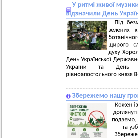
У ритмі живої музики
відзначили День Украї
Під без
зелених к
ботанічно
щирого сл
духу Хорол
День Української Державно
України та День в
рівноапостольного князя 
Збережемо нашу гро
Кожен із
доглянут
подаємо, 
та уз
Збереже