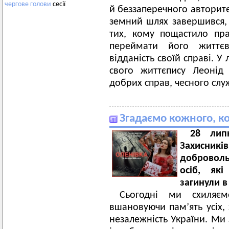
чергове
голови
сесії
й беззаперечного авторит
земний шлях завершився, 
тих, кому пощастило пра
переймати його життєв
відданість своїй справі. У
свого життєпису Леонід
добрих справ, чесного слу
Згадаємо кожного, ко
28 лип
Захисникі
доброволь
осіб, які
загинули в
Сьогодні ми схиляєм
вшановуючи пам’ять усіх, 
незалежність України. Ми 