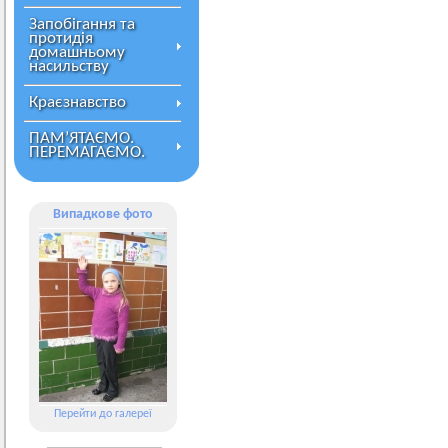
Запобігання та
протидія
домашньому
насильству
Краєзнавство
ПАМ’ЯТАЄМО.
ПЕРЕМАГАЄМО.
Випадкове фото
Перейти до галереї