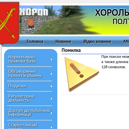
Головна
Новини
Відео новини
Мі
Помилка
Нормативно-
При поиске мож
правова база
а также длинна
128 символов.
Обговорення
проєктів рішень
Податки
Регуляторна
діяльність
Доступ до публічної
інформації
Старостинські