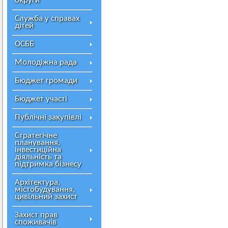
округи
Служба у справах
дітей
ОСББ
Молодіжна рада
Бюджет громади
Бюджет участі
Публічні закупівлі
Стратегічне
планування,
інвестиційна
діяльність та
підтримка бізнесу
Архітектура,
містобудування,
цивільний захист
Захист прав
споживачів