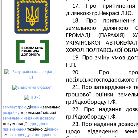
17. Про припинення
ділянкою гр.Некрасі Л.Ю.
18. Про припинення 
земельною ділянкою С
ГРОМАДІ (ПАРАФІЯ) ХА
УКРАЇНСЬКОЇ АВТОКЕФА
ХОРОЛ ПОЛТАВСЬКОЇ ОБЛА
19. Про зміну умов дог
Н.П.
20. Про прод
несільськогосподарського 
21. Про затвердження те
грошової оцінки земель
гр.Рідкобороду І.Ф.
землеустрою
ді
лянки
земельної
22. Про надання дозв
розробку
хорольської міської
гр.Рідкобороду І.Ф.
земельних
надання
дозволу
23. Про надання дозвол
документації ві
дведення
призначення
технічної ді
лянок
щодо відведення земе
змі
ною
оренду
затвердження