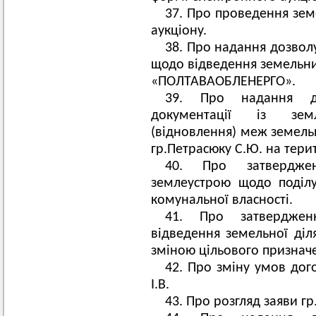
37. Про проведення зем
аукціону.
38. Про надання дозвол
щодо відведення земельни
«ПОЛТАВАОБЛЕНЕРГО».
39. Про надання до
документації із зем
(відновлення) меж земельн
гр.Петрасюку С.Ю. на терит
40. Про затверджен
землеустрою щодо поділу
комунальної власності.
41. Про затверджен
відведення земельної діля
зміною цільового признач
42. Про зміну умов дог
І.В.
43. Про розгляд заяви г