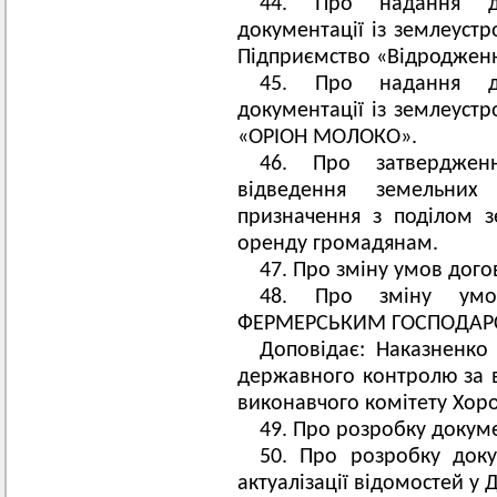
44. Про надання до
документації із землеуст
Підприємство «Відроджен
45. Про надання до
документації із землеуст
«ОРІОН МОЛОКО».
46. Про затверджен
відведення земельних
призначення з поділом з
оренду громадянам.
47. Про зміну умов дого
48. Про зміну умо
ФЕРМЕРСЬКИМ ГОСПОДАРС
Доповідає: Наказненко 
державного контролю за 
виконавчого комітету Хоро
49. Про розробку докуме
50. Про розробку док
актуалізації відомостей у 