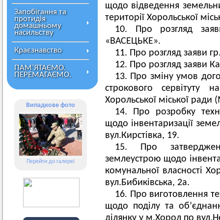
щодо відведення земельн
Запобігання та
території Хорольської місь
протидія
домашньому
10. Про розгляд за
насильству
«ВАСЕЦЬКЕ».
Краєзнавство
11. Про розгляд заяви г
12. Про розгляд заяви Кал
ПАМ’ЯТАЄМО.
ПЕРЕМАГАЄМО.
13. Про зміну умов дог
строкового сервітуту н
Хорольської міської ради 
Випадкове фото
14. Про розробку техн
щодо інвентаризації земел
вул.Кирстівка, 19.
15. Про затверджен
землеустрою щодо інвента
Перейти до галереї
комунальної власності Хор
вул.Бибиківська, 2а.
16. Про виготовлення те
щодо поділу та об’єднан
ділянку у м.Хорол по вул.Н