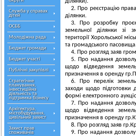
округи
ділянки).
2. Про реєстрацію права
Служба у справах
дітей
ділянки.
3. Про розробку проє
ОСББ
земельної ділянки зі з
Молодіжна рада
території Хорольської міс
та громадського пасовища
Бюджет громади
4. Про розгляд заяв гро
Бюджет участі
5. Про надання дозвол
щодо відведення земель
Публічні закупівлі
призначення в оренду гр.П
Стратегічне
6. Про перелік земель
планування,
заходи щодо підготовки д
інвестиційна
діяльність та
формі електронного аукціо
підтримка бізнесу
7. Про надання дозвол
Архітектура,
щодо відведення земель
містобудування,
цивільний захист
призначення в оренду гр.К
8. Про розгляд заяв гр.
Захист прав
9. Про надання дозволу
споживачів