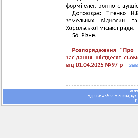
формі електронного аукціо
Доповідає: Тітенко Н
земельних відносин та
Хорольської міської ради.
56. Різне.
Розпорядження "Про с
засідання шістдесят сьом
від 01.04.2025 №97-р –
за
ХОР
Адреса: 37800, м.Хорол, вул.С
E