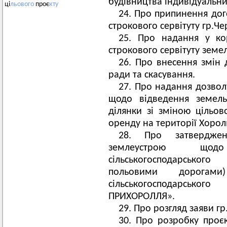
будівництва індивідуальни
ці
льового
проє
кту
24. Про припинення дог
строкового сервітуту гр.Ч
25. Про надання у ко
строкового сервітуту земел
26. Про внесення змін д
ради та скасування.
27. Про надання дозвол
щодо відведення земель
ділянки зі зміною цільов
оренду на території Хороль
28. Про затверджен
землеустрою щодо
сільськогосподарськог
польовими дорогам
сільськогосподарськ
ПРИХОРОЛЛЯ».
29. Про розгляд заяви гр
30. Про розробку проєк