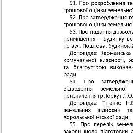
51. Про розроблення те
грошової оцінки земельної 
52. Про затвердження те
грошової оцінки земельної 
53. Про надання дозвол
приміщення – Будинку вет
по вул. Поштова, будинок 
Доповідає: Карманська 
комунальної власності, 
та благоустрою виконавч
ради.
54. Про затверджен
відведення земельної
призначення гр.Торкут Л.О.
Доповідає: Тітенко Н
земельних відносин та
Хорольської міської ради.
55. Про перелік земел
заходи щодо підготовки д