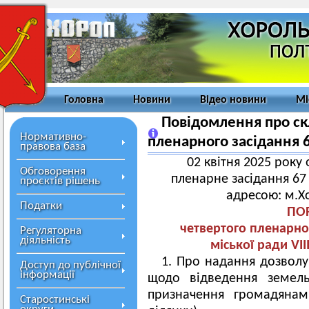
Головна
Новини
Відео новини
Мі
Повідомлення про ск
Нормативно-
пленарного засідання 6
правова база
02 квітня 2025 року 
Обговорення
пленарне засідання 67 
проєктів рішень
адресою: м.Хо
Податки
ПО
четвертого пленарног
Регуляторна
діяльність
міської ради VI
1. Про надання дозволу
Доступ до публічної
інформації
щодо відведення земель
призначення громадянам
Старостинські