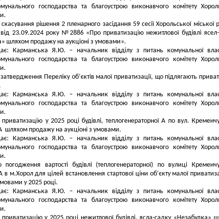
омунального господарства та благоустрою виконавчого комітету Хорол
и.
 скасування рішення 2 пленарного засідання 59 сесії Хорольської міської 
від 23.09.2024 року №2886 «Про приватизацію нежитлової будівлі ясел
» шляхом продажу на аукціоні з умовами».
дає: Карманська Я.Ю. – начальник відділу з питань комунальної влас
омунального господарства та благоустрою виконавчого комітету Хорол
и.
 затвердження Переліку об’єктів малої приватизації, що підлягають приват
.
дає: Карманська Я.Ю. – начальник відділу з питань комунальної влас
омунального господарства та благоустрою виконавчого комітету Хорол
и.
 приватизацію у 2025 році будівлі, теплогенераторної А по вул. Кременч
А шляхом продажу на аукціоні з умовами.
дає: Карманська Я.Ю. – начальник відділу з питань комунальної влас
омунального господарства та благоустрою виконавчого комітету Хорол
и.
 погодження вартості будівлі (теплогенераторної) по вулиці Кременч
А в м.Хорол для цілей встановлення стартової ціни об’єкту малої приватиза
умовами у 2025 році.
дає: Карманська Я.Ю. – начальник відділу з питань комунальної влас
омунального господарства та благоустрою виконавчого комітету Хорол
и.
 приватизацію у 2025 році нежитлової будівлі, ясла-садку «Незабудка» 