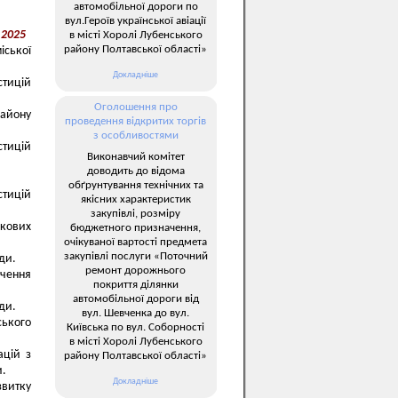
автомобільної дороги по
вул.Героїв української авіації
.2025
в місті Хоролі Лубенського
району Полтавської області»
іської
Докладніше
стицій
Оголошення про
району
проведення відкритих торгів
з особливостями
стицій
Виконавчий комітет
доводить до відома
обґрунтування технічних та
стицій
якісних характеристик
закупівлі, розміру
ькових
бюджетного призначення,
очікуваної вартості предмета
закупівлі послуги «Поточний
ди.
ремонт дорожнього
чення
покриття ділянки
автомобільної дороги від
ди.
вул. Шевченка до вул.
ського
Київська по вул. Соборності
в місті Хоролі Лубенського
ацій з
району Полтавської області»
и.
Докладніше
звитку