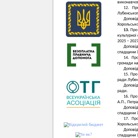
виконавчог
12. Пр
Лубенськог
Допові
Хорольсько
13.
Про 
культурної
2025 – 202
Доповід
спадщини Х
14. Пр
громади на
Доповід
15. Про
ради Лубен
Доповід
ради.
16. Про
А.П., Петра
Доповід
спадщини Х
17. Пр
Хорольсько
Доповід
спадщини Х