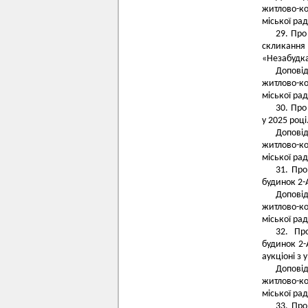
житлово-к
міської рад
29. Про
скликання 
«Незабудка
Допові
житлово-к
міської рад
30. Про
у 2025 році
Допові
житлово-к
міської рад
31. Про
будинок 2-
Допові
житлово-к
міської рад
32. Про
будинок 2-
аукціоні з 
Допові
житлово-к
міської рад
33. Про