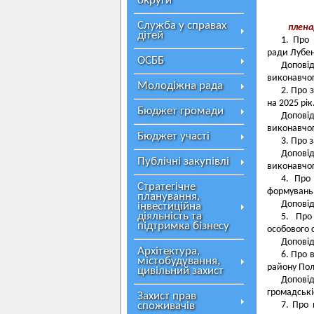
округи
Служба у справах
пленар
дітей
1. Про 
ради Лубен
ОСББ
Доповід
виконавчог
Молодіжна рада
2. Про 
на 2025 рік
Бюджет громади
Доповід
виконавчог
Бюджет участі
3. Про 
Доповід
Публічні закупівлі
виконавчог
4. Про
Стратегічне
формувань 
планування,
Доповід
інвестиційна
діяльність та
5. Про
підтримка бізнесу
особового 
Доповід
Архітектура,
6. Про 
містобудування,
району Пол
цивільний захист
Доповід
громадські
Захист прав
споживачів
7. Про 