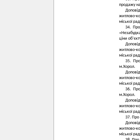
продажу на
Допові
житлово-к
міської рад
34. Про
«Незабудка
ціни об’єкт
Допові
житлово-к
міської рад
35. Пр
м.Хорол.
Допові
житлово-к
міської рад
36. Пр
м.Хорол.
Допові
житлово-к
міської рад
37. Про
Допові
житлово-к
міської рад
38. Про