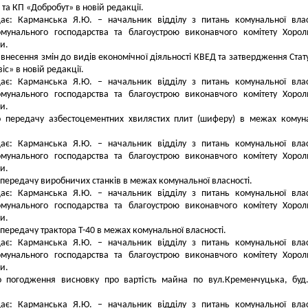
 та КП «Добробут» в новій редакції.
дає: Карманська Я.Ю. – начальник відділу з питань комунальної влас
омунального господарства та благоустрою виконавчого комітету Хорол
и.
 внесення змін до видів економічної діяльності КВЕД та затвердження Стат
іс» в новій редакції.
дає: Карманська Я.Ю. – начальник відділу з питань комунальної влас
омунального господарства та благоустрою виконавчого комітету Хорол
и.
о передачу азбестоцементних хвилястих плит (шиферу) в межах комун
дає: Карманська Я.Ю. – начальник відділу з питань комунальної влас
омунального господарства та благоустрою виконавчого комітету Хорол
и.
 передачу виробничих станків в межах комунальної власності.
дає: Карманська Я.Ю. – начальник відділу з питань комунальної влас
омунального господарства та благоустрою виконавчого комітету Хорол
и.
 передачу трактора Т-40 в межах комунальної власності.
дає: Карманська Я.Ю. – начальник відділу з питань комунальної влас
омунального господарства та благоустрою виконавчого комітету Хорол
и.
о погодження висновку про вартість майна по вул.Кременчуцька, буд
дає: Карманська Я.Ю. – начальник відділу з питань комунальної влас