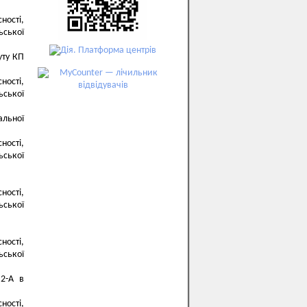
ності,
ьської
уту КП
ності,
ьської
альної
ності,
ьської
ності,
ьської
ності,
ьської
.2-А в
ності,