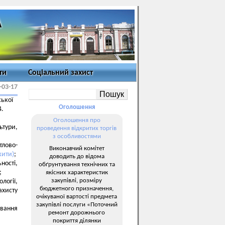
ти
Соціальний захист
-03-17
ської
Оголошення
4.
Оголошення про
ьтури,
проведення відкритих торгів
з особливостями
тлово-
Виконавчий комітет
жити)
;
доводить до відома
ності,
обґрунтування технічних та
;
якісних характеристик
закупівлі, розміру
логії,
бюджетного призначення,
хисту
очікуваної вартості предмета
закупівлі послуги «Поточний
ування
ремонт дорожнього
покриття ділянки