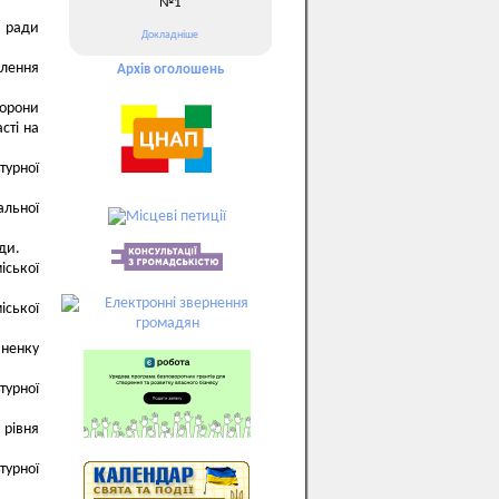
№1
 ради
Докладніше
лення
Архів оголошень
хорони
сті на
турної
альної
ди.
іської
іської
аненку
турної
 рівня
турної