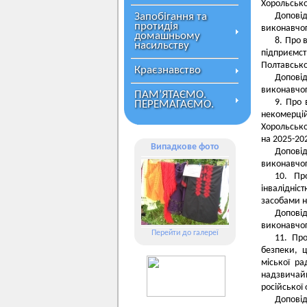
Хорольсько
Запобігання та
Доповід
протидія
виконавчог
домашньому
8. Про 
насильству
підприємст
Полтавсько
Краєзнавство
Доповід
виконавчог
ПАМ’ЯТАЄМО.
9. Про 
ПЕРЕМАГАЄМО.
некомерцій
Хорольсько
на 2025-20
Випадкове фото
Доповід
виконавчог
10. Пр
інвалідні
засобами н
Доповід
виконавчог
Перейти до галереї
11. Пр
безпеки, ц
міської ра
надзвичайн
російської
Доповід