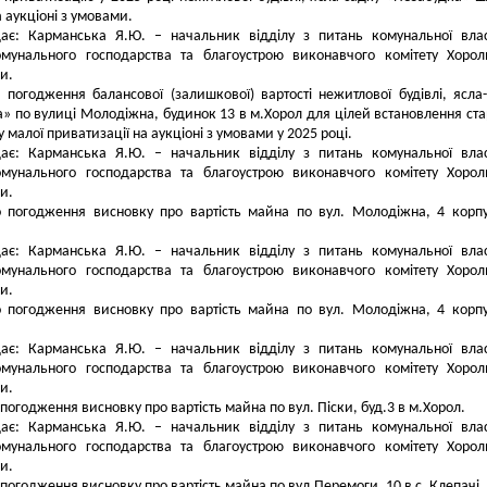
 аукціоні з умовами.
дає: Карманська Я.Ю. – начальник відділу з питань комунальної влас
омунального господарства та благоустрою виконавчого комітету Хорол
и.
 погодження балансової (залишкової) вартості нежитлової будівлі, ясла
» по вулиці Молодіжна, будинок 13 в м.Хорол для цілей встановлення ста
у малої приватизації на аукціоні з умовами у 2025 році.
дає: Карманська Я.Ю. – начальник відділу з питань комунальної влас
омунального господарства та благоустрою виконавчого комітету Хорол
и.
о погодження висновку про вартість майна по вул. Молодіжна, 4 корп
дає: Карманська Я.Ю. – начальник відділу з питань комунальної влас
омунального господарства та благоустрою виконавчого комітету Хорол
и.
о погодження висновку про вартість майна по вул. Молодіжна, 4 корп
дає: Карманська Я.Ю. – начальник відділу з питань комунальної влас
омунального господарства та благоустрою виконавчого комітету Хорол
и.
 погодження висновку про вартість майна по вул. Піски, буд.3 в м.Хорол.
дає: Карманська Я.Ю. – начальник відділу з питань комунальної влас
омунального господарства та благоустрою виконавчого комітету Хорол
и.
 погодження висновку про вартість майна по вул.Перемоги, 10 в с. Клепачі.