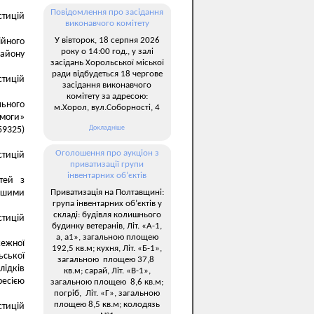
Повідомлення про засідання
стицій
виконавчого комітету
У вівторок, 18 серпня 2026
ійного
року о 14:00 год., у залі
району
засідань Хорольської міської
ради відбудеться 18 чергове
стицій
засідання виконавчого
комітету за адресою:
льного
м.Хорол, вул.Соборності, 4
омоги»
Докладніше
59325)
Оголошення про аукціон з
стицій
приватизації групи
інвентарних об’єктів
ітей з
Приватизація на Полтавщині:
ншими
група інвентарних об’єктів у
складі: будівля колишнього
стицій
будинку ветеранів, Літ. «А-1,
а, а1», загальною площею
жежної
192,5 кв.м; кухня, Літ. «Б-1»,
ьської
загальною площею 37,8
лідків
кв.м; сарай, Літ. «В-1»,
ресією
загальною площею 8,6 кв.м;
погріб, Літ. «Г», загальною
площею 8,5 кв.м; колодязь
стицій