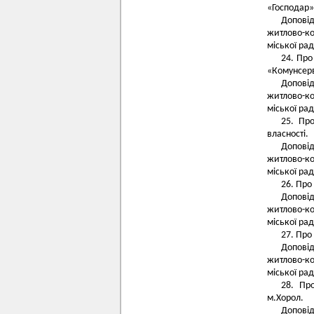
«Господар»
Допові
житлово-к
міської рад
24. Про
«Комунсерв
Допові
житлово-к
міської рад
25. Пр
власності.
Допові
житлово-к
міської рад
26. Про
Допові
житлово-к
міської рад
27. Про
Допові
житлово-к
міської рад
28. Пр
м.Хорол.
Допові