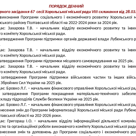
ПОРЯДОК ДЕННИЙ
ного засідання 67 сесії Хорольської міської ради
VIII скликання
від 28.03
виконання Програми соціального і економічного розвитку Хорольської м
ського району Полтавської області на 2022-2024 роки за 2024 рік.
ає: Захарова Т.В. – начальник відділу економічного розвитку та інве
о комітету Хорольської міської ради.
затвердження Програми підтримки органів державної влади Лубенського 
.
ає: Захарова Т.В. – начальник відділу економічного розвитку та інве
о комітету Хорольської міської ради.
затвердження Програми підтримки місцевого самоврядування на 2025 рік.
ає: Захарова Т.В. – начальник відділу економічного розвитку та інве
о комітету Хорольської міської ради.
 затвердження Програми підтримки військових частин та інших війс
Збройних Сил України на 2025 рік.
ає: Бровко Л.Г. – начальник фінансового управління Хорольської міської ра
 затвердження Програми покращення матеріально-технічного забезпе
складу підрозділів Служби безпеки України на 2025 рік.
ає: Бровко Л.Г. – начальник фінансового управління Хорольської міської ра
внесення змін до Програми інформатизації Хорольської міської ради Лубен
тавської області на 202-2026 роки.
ає: Григораш І.О. – начальник відділу інформаційної діяльності комунік
стю та організаційної роботи виконавчого комітету Хорольської міської рад
внесення змін та доповнень до Програми соціального і економічного ро