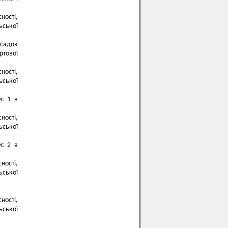
ності,
ьської
-садок
ртової
ності,
ьської
ус 1 в
ності,
ьської
ус 2 в
ності,
ьської
ності,
ьської