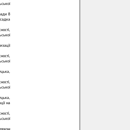
ьської
ради 8
-садка
ності,
ьської
изації
ності,
ьської
уцька,
ності,
ьської
уцька,
ції на
ності,
ьської
шляхом