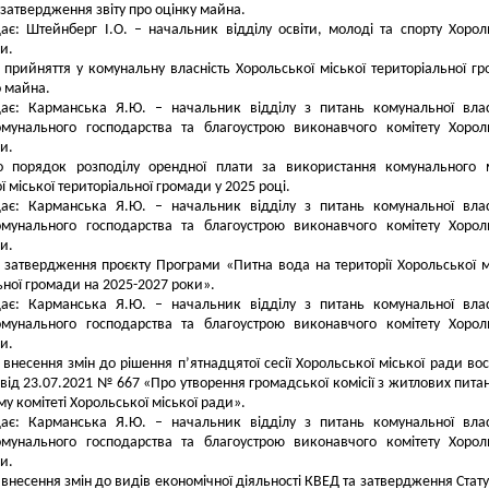
 затвердження звіту про оцінку майна.
ає: Штейнберг І.О. – начальник відділу освіти, молоді та спорту Хорол
и.
 прийняття у комунальну власність Хорольської міської територіальної г
 майна.
дає: Карманська Я.Ю. – начальник відділу з питань комунальної влас
омунального господарства та благоустрою виконавчого комітету Хорол
и.
о порядок розподілу орендної плати за використання комунального 
 міської територіальної громади у 2025 році.
дає: Карманська Я.Ю. – начальник відділу з питань комунальної влас
омунального господарства та благоустрою виконавчого комітету Хорол
и.
 затвердження проєкту Програми «Питна вода на території Хорольської м
ьної громади на 2025-2027 роки».
дає: Карманська Я.Ю. – начальник відділу з питань комунальної влас
омунального господарства та благоустрою виконавчого комітету Хорол
и.
 внесення змін до рішення п’ятнадцятої сесії Хорольської міської ради во
від 23.07.2021 № 667 «Про утворення громадської комісії з житлових пита
у комітеті Хорольської міської ради».
дає: Карманська Я.Ю. – начальник відділу з питань комунальної влас
омунального господарства та благоустрою виконавчого комітету Хорол
и.
 внесення змін до видів економічної діяльності КВЕД та затвердження Стату