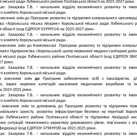
ї міської ради Лубенського району Полтавської області на 2025-2027 роки.
ає: Захарова Т.В. – начальник відділу економічного розвитку та інве
о комітету Хорольської міської ради.
внесення змін до Програми розвитку та підтримки комунального некомерц
ва «Хорольська міська лікарня» Хорольської міської ради Лубенського 
ї області (код ЄДРПОУ 01999514) на 2025-2027 роки.
ає: Захарова Т.В. – начальник відділу економічного розвитку та інве
о комітету Хорольської міської ради..
внесення змін до Комплексної Програми розвитку та підтримки комуна
ного підприємства «Хорольський центр первинної медико-санітарної доп
ї міської ради Лубенського району Полтавської області (код ЄДРПОУ 384
27 роки.
ає: Захарова Т.В. – начальник відділу економічного розвитку та інве
о комітету Хорольської міської ради.
о внесення змін
до
Програми забезпечення осіб з інвалідністю, д
стю, інших окремих категорій населення медичними виробами та і
а 2023-2025 роки.
ає: Захарова Т.В. – начальник відділу економічного розвитку та інве
о комітету Хорольської міської ради.
о внесення змін та доповнень до Програми розвитку та підтримки по
ивільного захисту, розвитку інфраструктури безпеки на території Хорол
ди Лубенського району Полтавської області та підтримки ліквідації нас
их ситуацій техногенного характеру державного рівня, пов'язаних з аг
 федерації (код ЄДРПОУ 37969918) на 2021-2025 роки.
ає: Захарова Т.В. – начальник відділу економічного розвитку та інве