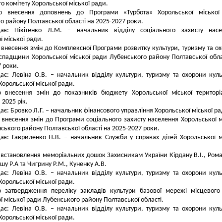
о комітету Хорольської міської ради.
о внесення доповнень до Програми «Турбота» Хорольської міської
о району Полтавської області на 2025-2027 роки.
дає: Нікітенко Л.М. – начальник відділу соціального захисту насе
ї міської ради.
внесення змін
до Комплексної Програми розвитку культури, туризму та о
 спадщини Хорольської міської ради Лубенського району Полтавської обла
7 роки.
ає: Левіна О.В. – начальник відділу культури, туризму та охорони куль
орольської міської ради.
о внесення змін до показників бюджету Хорольської міської територі
 2025 рік.
ає: Бровко Л.Г. – начальник фінансового управління Хорольської міської ра
 внесення змін до Програми соціального захисту населення Хорольської м
ського району Полтавської області на 2025-2027 роки.
ає: Гавриленко Н.В. – начальник Служби у справах дітей Хорольської м
 встановлення меморіальних дошок Захисникам України Кірдану В.І., Ром
шу Р.А та Чигрину Р.М., Куненку А.В.
ає: Левіна О.В. – начальник відділу культури, туризму та охорони куль
орольської міської ради.
о затвердження переліку закладів культури базової мережі місцевого
ї міської ради Лубенського району Полтавської області.
ає: Левіна О.В. – начальник відділу культури, туризму та охорони куль
орольської міської ради.