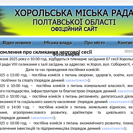
Відео новини
Міська влада
Про місто
Контак
2025
омлення про скликання чергової сесії
Фотогалерея
езня 2025 року о 10:00 год. відбудеться пленарне засідання 67 сесії Хороль
ї ради VIII скликання у залі засідань за адресою: м.Хорол, вул. Соборності, 
Дати та час проведення постійних комісій:
025 о 13:00 год. - постійна комісія з питань охорони, здоров'я, освіти, кул
 політики та спорту (порядок денний
завантажити
);
025 о 10:00 год. – постійна комісія з питань комунальної власності, жи
го господарства, інфраструктури та благоустрою (порядок денний
заванта
025 о 10:00 год. – постійна комісія з питань регламенту, депутатської діяль
 законності та соціального захисту населення (порядок денний
завантажити
)
025 о 14:00 год. – постійна комісія з питань земельних відносин, еко
вання, агропромислового розвитку, архітектури та цивільного за
 (порядок денний
завантажити
);
025 о 10:00 год. – постійна комісія з питань економічного розвитку, план
алучення інвестицій та підприємництва (порядок денний
завантажити
);