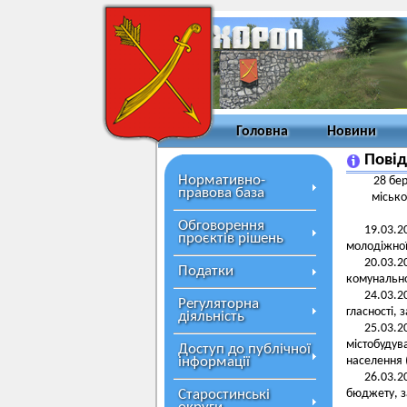
Головна
Новини
Повід
Нормативно-
28 бер
правова база
місько
Обговорення
19.03.2
проєктів рішень
молодіжної
20.03.2
Податки
комунально
24.03.2
Регуляторна
гласності,
діяльність
25.03.2
містобуду
Доступ до публічної
інформації
населення
26.03.2
Старостинські
бюджету, з