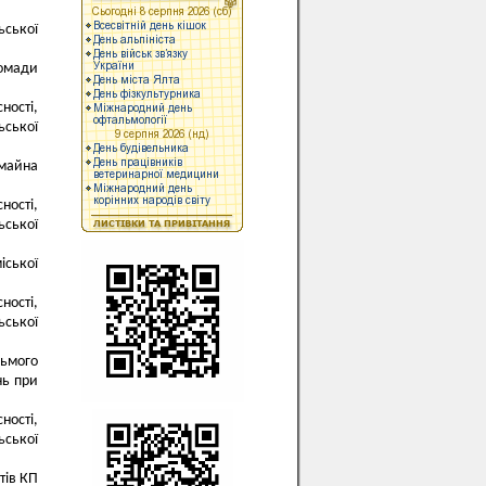
ьської
ромади
ності,
ьської
майна
ності,
ьської
іської
ності,
ьської
сьмого
нь при
ності,
ьської
тів КП