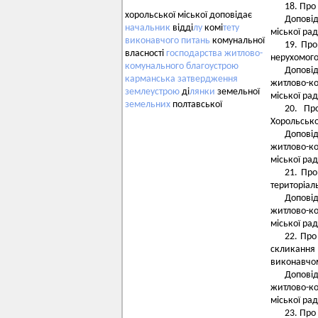
18. Про
хорольської міської доповідає
Доповід
начальник
відді
лу
комі
тету
міської рад
виконавчого
питань
комунальної
19. Про
власності
господарства
житлово-
нерухомого
комунального
благоустрою
Допові
карманська
затвердження
житлово-к
землеустрою
ді
лянки
земельної
міської рад
земельних
полтавської
20. Пр
Хорольської
Допові
житлово-к
міської рад
21. Про
територіал
Допові
житлово-к
міської рад
22. Про
скликання 
виконавчом
Допові
житлово-к
міської рад
23. Про