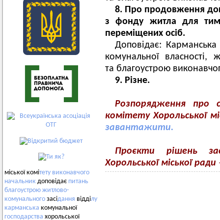
8. Про продовження до
з фонду житла для тим
переміщених осіб.
Доповідає: Карманська 
комунальної власності, 
та благоустрою виконавчог
9. Різне.
Розпорядження про с
комітету Хорольської міс
завантажити.
Проєкти рішень зас
Хорольської міської ради
міської комі
тету
виконавчого
начальник
доповідає
питань
благоустрою
житлово-
комунального
засі
дання
відді
лу
карманська
комунальної
господарства
хорольської