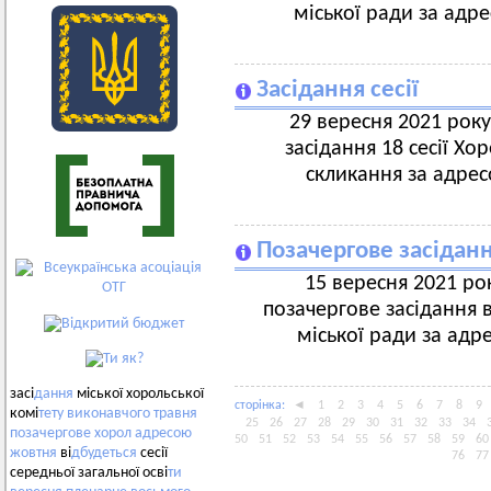
міської ради за адре
Засідання сесії
29 вересня 2021 року
засідання 18 сесії Хо
скликання за адресо
Позачергове засіданн
15 вересня 2021 рок
позачергове засідання 
міської ради за адре
засі
дання
міської хорольської
сторiнка:
◄
1
2
3
4
5
6
7
8
9
комі
тету
виконавчого
травня
25
26
27
28
29
30
31
32
33
34
позачергове
хорол
адресою
50
51
52
53
54
55
56
57
58
59
60
жовтня
ві
дбудеться
сесії
76
77
середньої загальної осві
ти