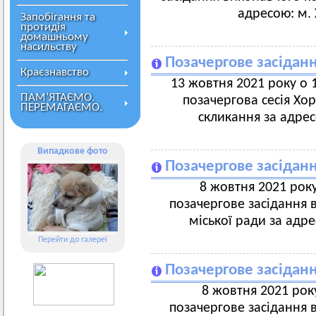
адресою: м. 
Запобігання та
протидія
домашньому
насильству
Позачергове засіданн
Краєзнавство
13 жовтня 2021 року о 1
ПАМ’ЯТАЄМО.
позачергова сесія Хо
ПЕРЕМАГАЄМО.
скликання за адрес
Випадкове фото
Позачергове засіданн
8 жовтня 2021 року
позачергове засідання 
міської ради за адре
Перейти до галереї
Позачергове засіданн
8 жовтня 2021 року
позачергове засідання 