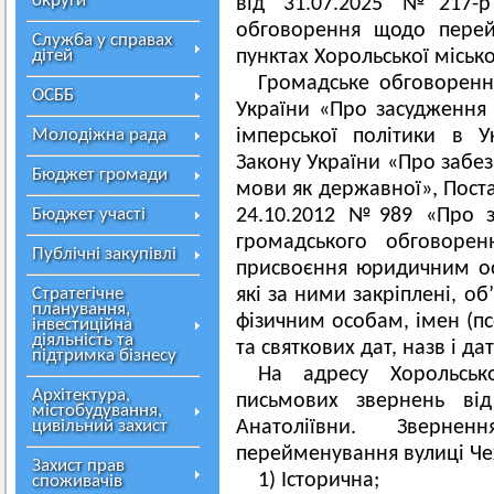
округи
від 31.07.2025 №217-р
обговорення щодо перей
Служба у справах
дітей
пунктах Хорольської міськ
Громадське обговоренн
ОСББ
України «Про засудження 
Молодіжна рада
імперської політики в Ук
Закону України «Про забез
Бюджет громади
мови як державної», Поста
Бюджет участі
24.10.2012 №989 «Про з
громадського обговорен
Публічні закупівлі
присвоєння юридичним ос
Стратегічне
які за ними закріплені, об
планування,
фізичним особам, імен (пс
інвестиційна
діяльність та
та святкових дат, назв і да
підтримка бізнесу
На адресу Хорольськ
Архітектура,
письмових звернень ві
містобудування,
цивільний захист
Анатоліївни. Зверне
перейменування вулиці Чех
Захист прав
1) Історична;
споживачів