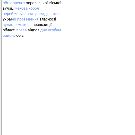
обговорення
хорольської міської
вулиці
чехова
хорол
перейменування
громадського
украї
ни
проведення
власності
вулицю
межова
пропозиції
області
права
відпові
дно
особам
району
об’є