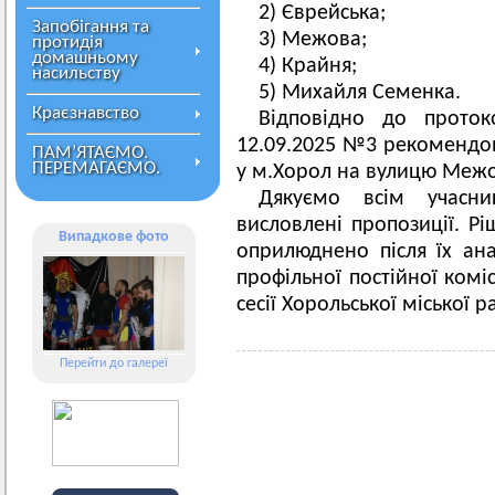
2) Єврейська;
Запобігання та
3) Межова;
протидія
домашньому
4) Крайня;
насильству
5) Михайля Семенка.
Краєзнавство
Відповідно до проток
12.09.2025 №3 рекомендо
ПАМ’ЯТАЄМО.
ПЕРЕМАГАЄМО.
у м.Хорол на вулицю Межо
Дякуємо всім учасн
висловлені пропозиції. Р
Випадкове фото
оприлюднено після їх ана
профільної постійної комі
сесії Хорольської міської р
Перейти до галереї