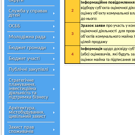
округи
Інформаційне повідомлення
відбору суб’єкта оціночної ді
Служба у справах
2
оцінку об’єкту комунальної вла
дітей
до нього:
ОСББ
Зразок заяви
про участь у конк
оціночної діяльності для про
3
Молодіжна рада
об’єктів комунального майна 
цілей продажу
Бюджет громади
Інформація
щодо досвіду суб’
4
(або) оцінювачів, які будуть з
Бюджет участі
оцінки майна та підписання зв
Публічні закупівлі
Стратегічне
планування,
інвестиційна
діяльність та
підтримка бізнесу
Архітектура,
містобудування,
цивільний захист
Захист прав
споживачів