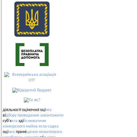
діяльності оціночної оці
нку
ві
дбору
проведення
завантажити
суб’є
кта
зді
йснюватиме
конкурсного
майна
ясла-садка
оці
нки
примі
щення
нежитлового