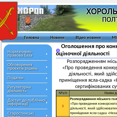
Головна
Новини
Відео новини
Мі
Оголошення про конку
Нормативно-
оціночної діяльності
правова база
Розпорядженням міськ
Обговорення
«Про проведення конкур
проєктів рішень
діяльності, який зді
Податки
приміщення ясла-садка «
сертифікованих суб
Регуляторна
діяльність
№з/п
Назва д
Розпорядження міського го
Доступ до публічної
інформації
«Про проведення конкурсного 
1
діяльності, який здійснювати
Старостинські
приміщення ясла-садка «Нез