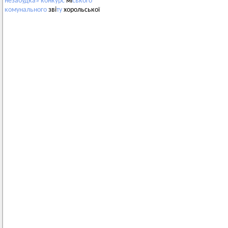
незабудка»
конкурс
мі
ського
комунального
зві
ту
хорольської