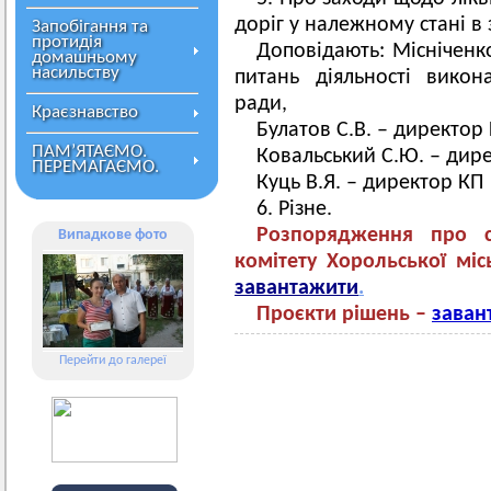
доріг у належному стані в
Запобігання та
протидія
Доповідають: Місніченко
домашньому
насильству
питань діяльності викон
ради,
Краєзнавство
Булатов С.В. – директор
ПАМ’ЯТАЄМО.
Ковальський С.Ю. – дир
ПЕРЕМАГАЄМО.
Куць В.Я. – директор КП
6. Різне.
Розпорядження про с
Випадкове фото
комітету Хорольської міс
завантажити
.
Проєкти рішень
–
заван
Перейти до галереї