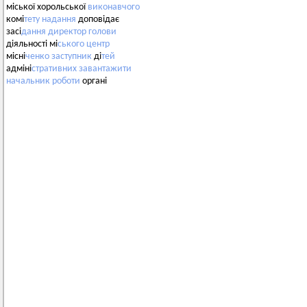
міської хорольської
виконавчого
комі
тету
надання
доповідає
засі
дання
директор
голови
діяльності мі
ського
центр
місні
ченко
заступник
ді
тей
адміні
стративних
завантажити
начальник
роботи
органі