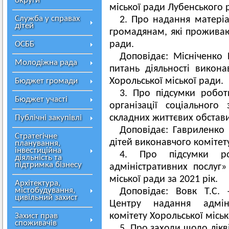
округи
міської ради Лубенського 
Служба у справах
2. Про надання матері
дітей
громадянам, які проживают
ради.
ОСББ
Доповідає: Місніченко 
Молодіжна рада
питань діяльності викона
Хорольської міської ради.
Бюджет громади
3. Про підсумки робо
Бюджет участі
організації соціального
складних життєвих обстави
Публічні закупівлі
Доповідає: Гавриленко 
Стратегічне
дітей виконавчого комітету
планування,
інвестиційна
4. Про підсумки ро
діяльність та
підтримка бізнесу
адміністративних послуг»
міської ради за 2021 рік.
Архітектура,
містобудування,
Доповідає: Вовк Т.С. 
цивільний захист
Центру надання адміні
комітету Хорольської міськ
Захист прав
споживачів
5. Про заходи щодо лікв