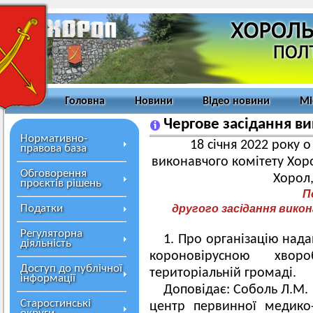
Головна
Новини
Відео новини
Мі
Чергове засідання ви
Нормативно-
18 січня 2022 року о
правова база
виконавчого комітету Хоро
Обговорення
Хорол,
проєктів рішень
П
другого засідання викон
Податки
Регуляторна
1. Про організацію над
діяльність
короновірусною хвор
Доступ до публічної
територіальній громаді.
інформації
Доповідає: Соболь Л.М.
Старостинські
центр первинної медико-