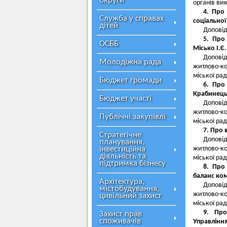
округи
органів ви
4. Про
Служба у справах
соціальної
дітей
Доповід
5. Про
ОСББ
Місько І.Є.
Допові
Молодіжна рада
житлово-к
міської рад
Бюджет громади
6. Про
Крабинець 
Бюджет участі
Допові
житлово-к
Публічні закупівлі
міської рад
7. Про 
Стратегічне
Допові
планування,
інвестиційна
житлово-к
діяльність та
міської рад
підтримка бізнесу
8. Про
баланс ко
Архітектура,
Допові
містобудування,
житлово-к
цивільний захист
міської рад
9. Про
Захист прав
споживачів
Управлін