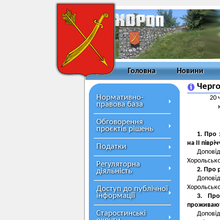
Головна
Новини
Черго
Нормативно-
20 
правова база
Обговорення
проєктів рішень
1. Про
на ІІ піврі
Податки
Допові
Хорольсько
Регуляторна
2. Про 
діяльність
Доповід
Хорольсько
Доступ до публічної
інформації
3. Про
проживають
Старостинські
Доповід