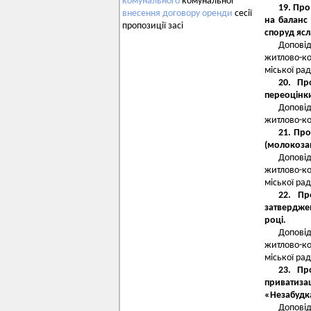
комунального
комунальної
19. Про
внесення
договору
оренди
сесії
на баланс
пропозиції засі
споруд ясл
Допові
житлово-к
міської рад
20. Пр
переоцінк
Допові
житлово-ко
21. Про
(молокоза
Допові
житлово-к
міської рад
22. Пр
затверджен
році.
Допові
житлово-к
міської рад
23. Пр
приватиза
«Незабудк
Допові