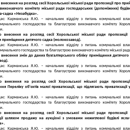
 внесення на розгляд сесії Хорольської міської ради пропозиції про при
 виконавчого комітету міської ради господарських (допоміжних) будів
а-садка «Незабудка».
дає: Карманська Я.Ю. – начальник відділу з питань комунальної влас
омунального господарства та благоустрою виконавчого комітету Хорол
и.
о внесення на розгляд сесії Хорольської міської ради пропозиції
и приміщення дитячого садка (молокозавод).
дає: Карманська Я.Ю. – начальник відділу з питань комунальної влас
мунального господарства та благоустрою виконавчого комітету міської рад
 внесення змін до даних бухгалтерського обліку приміщення дитячого
вод).
дає: Карманська Я.Ю. – начальник відділу з питань комунальної влас
омунального господарства та благоустрою виконавчого комітету Хорол
и.
о внесення на розгляд сесії Хорольської міської ради пропозиці
ня Переліку об’єктів малої приватизації, що підлягають приватизації 
дає: Карманська Я.Ю. – начальник відділу з питань комунальної влас
омунального господарства та благоустрою виконавчого комітету Хорол
и.
о внесення на розгляд сесії Хорольської міської ради пропозиції
ції шляхом продажу на аукціоні з умовами нежитлової будівлі ясла
а».
дає: Карманська Я.Ю. – начальник відділу з питань комунальної влас