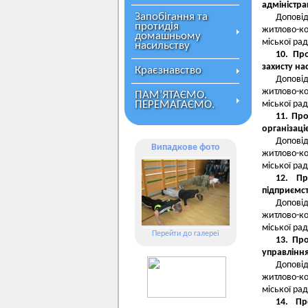
адміністрац
Запобігання та
Допові
протидія
житлово-к
домашньому
міської рад
насильству
10. Пр
захисту на
Краєзнавство
Допові
житлово-к
ПАМ’ЯТАЄМО.
ПЕРЕМАГАЄМО.
міської рад
11. Пр
організаці
Допові
Випадкове фото
житлово-к
міської рад
12. П
підприємст
Допові
житлово-к
міської рад
Перейти до галереї
13. Пр
управління
Допові
житлово-к
міської рад
14. Пр