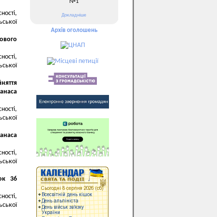
№1
ності,
Докладніше
ьської
Архів оголошень
лового
ності,
ьської
йняття
анаса
ності,
ьської
анаса
ності,
ьської
ок 36
ності,
ьської