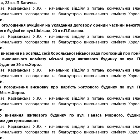
а, 23 в с.П.Багачка.
дає: Карманська Я.Ю. – начальник відділу з питань комунальної влас
омунального господарства та благоустрою виконавчого комітету Хорол
и.
о оголошення аукціону на укладення договору оренди частини нежит
 в будівлі по вул.Шкільна, 23 в с.П.Багачка.
дає: Карманська Я.Ю. – начальник відділу з питань комунальної влас
омунального господарства та благоустрою виконавчого комітету Хорол
и.
 внесення на розгляд сесії Хорольської міської ради пропозиції про при
 виконавчого комітету міської ради житлового будинку по вул. П
будинок 36 в м.Хорол.
дає: Карманська Я.Ю. – начальник відділу з питань комунальної влас
омунального господарства та благоустрою виконавчого комітету Хорол
и.
о погодження висновку про вартість житлового будинку по вул. П
36 в м.Хорол.
дає: Карманська Я.Ю. – начальник відділу з питань комунальної влас
омунального господарства та благоустрою виконавчого комітету Хорол
и.
о визнання житлового будинку по вул. Панаса Мирного, будин
им для проживання.
дає: Карманська Я.Ю. – начальник відділу з питань комунальної влас
омунального господарства та благоустрою виконавчого комітету Хорол
и.