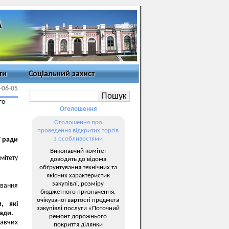
ти
Соціальний захист
-06-05
го
Оголошення
Оголошення про
проведення відкритих торгів
з особливостями
ї ради
Виконавчий комітет
ітету
доводить до відома
обґрунтування технічних та
якісних характеристик
закупівлі, розміру
ування
бюджетного призначення,
очікуваної вартості предмета
, які
закупівлі послуги «Поточний
мади.
ремонт дорожнього
навчих
покриття ділянки