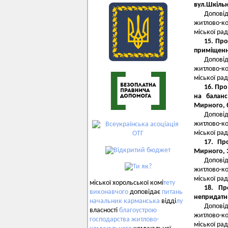
вул.Шкільн
Допові
житлово-к
міської рад
15. Пр
приміщення
Допові
житлово-к
міської рад
16. Про
на баланс
Мирного, 
Допові
житлово-к
міської рад
17. Пр
Мирного, 
Допові
житлово-к
міської рад
міської хорольської комі
тету
18. Пр
виконавчого
доповідає
питань
непридатн
начальник
карманська
відді
лу
Допові
власності
благоустрою
житлово-к
господарства
житлово-
міської рад