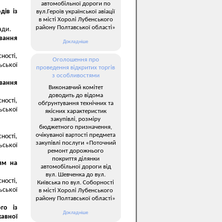
автомобільної дороги по
дів із
вул.Героїв української авіації
в місті Хоролі Лубенського
району Полтавської області»
ади.
ування
Докладніше
ності,
Оголошення про
ьської
проведення відкритих торгів
з особливостями
ування
Виконавчий комітет
доводить до відома
ності,
обґрунтування технічних та
ьської
якісних характеристик
закупівлі, розміру
бюджетного призначення,
очікуваної вартості предмета
ності,
закупівлі послуги «Поточний
ьської
ремонт дорожнього
покриття ділянки
ям на
автомобільної дороги від
вул. Шевченка до вул.
ності,
Київська по вул. Соборності
ьської
в місті Хоролі Лубенського
району Полтавської області»
го із
Докладніше
авної