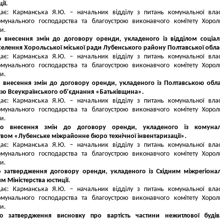
ії.
дає: Карманська Я.Ю. – начальник відділу з питань комунальної влас
омунального господарства та благоустрою виконавчого комітету Хорол
и.
о внесення змін до договору оренди, укладеного із відділом соціа
селення Хорольської міської ради Лубенського району Полтавської облас
дає: Карманська Я.Ю. – начальник відділу з питань комунальної влас
омунального господарства та благоустрою виконавчого комітету Хорол
и.
о внесення змін до договору оренди, укладеного із Полтавською об
єю Всеукраїнського об’єднання «Батьківщина».
дає: Карманська Я.Ю. – начальник відділу з питань комунальної влас
омунального господарства та благоустрою виконавчого комітету Хорол
и.
ро внесення змін до договору оренди, укладеного із комуна
вом «Лубенське міжрайонне бюро технічної інвентаризації».
дає: Карманська Я.Ю. – начальник відділу з питань комунальної влас
омунального господарства та благоустрою виконавчого комітету Хорол
и.
о затвердження договору оренди, укладеного із Східним міжрегіона
м Міністерства юстиції.
дає: Карманська Я.Ю. – начальник відділу з питань комунальної влас
омунального господарства та благоустрою виконавчого комітету Хорол
и.
о затвердження висновку про вартість частини нежитлової будів