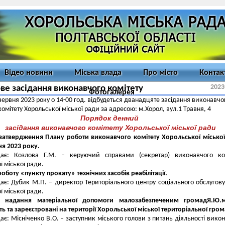
Відео новини
Міська влада
Про місто
Контак
2023
ве засідання виконавчого комітету
Фотогалерея
червня 2023 року о 14-00 год. відбудеться дванадцяте засідання виконавчо
комітету Хорольської міської ради за адресою: м.Хорол, вул.1 Травня, 4
Порядок денний
засідання виконавчого комітету
Хорольської міської ради
 затвердження Плану роботи виконавчого комітету Хорольської місько
ччя 2023 року.
дає: Козлова Г.М. – керуючий справами (секретар) виконавчого ком
ї міської ради.
роботу «пункту прокату» технічних засобів реабілітації.
ає: Дубик М.П. – директор Територіального центру соціального обслугов
ї міської ради.
 надання матеріальної допомоги малозабезпеченим громадЯ.Ю.м
 та зареєстровані на території Хорольської міської територіальної гро
ає: Місніченко В.О. – заступник міського голови з питань діяльності вико