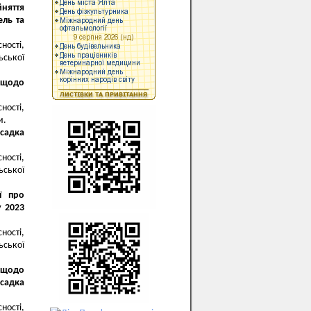
йняття
ель та
ності,
ьської
 щодо
ності,
и.
 садка
ності,
ьської
ї про
у 2023
ності,
ьської
 щодо
-садка
ності,