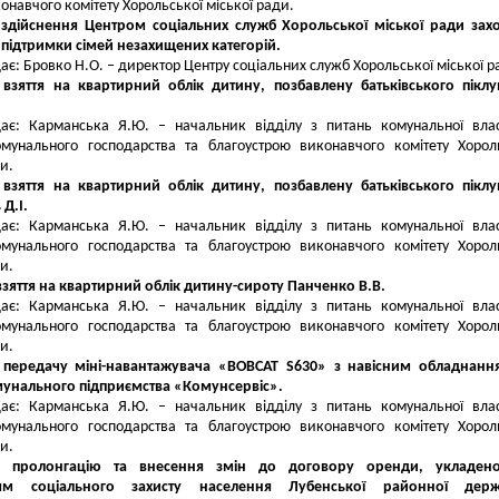
конавчого комітету Хорольської міської ради.
 здійснення Центром соціальних служб Хорольської міської ради захо
 підтримки сімей незахищених категорій.
ає: Бровко Н.О. – директор Центру соціальних служб Хорольської міської р
 взяття на квартирний облік дитину, позбавлену батьківського пікл
дає: Карманська Я.Ю. – начальник відділу з питань комунальної влас
омунального господарства та благоустрою виконавчого комітету Хорол
и.
 взяття на квартирний облік дитину, позбавлену батьківського пікл
Д.І.
дає: Карманська Я.Ю. – начальник відділу з питань комунальної влас
омунального господарства та благоустрою виконавчого комітету Хорол
и.
взяття на квартирний облік дитину-сироту Панченко В.В.
дає: Карманська Я.Ю. – начальник відділу з питань комунальної влас
омунального господарства та благоустрою виконавчого комітету Хорол
и.
 передачу міні-навантажувача «BOBCAT S630» з навісним обладнанн
мунального підприємства «Комунсервіс».
дає: Карманська Я.Ю. – начальник відділу з питань комунальної влас
омунального господарства та благоустрою виконавчого комітету Хорол
и.
 пролонгацію та внесення змін до договору оренди, укладено
ням соціального захисту населення Лубенської районної держ