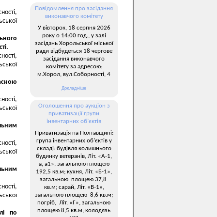
Повідомлення про засідання
ності,
виконавчого комітету
ьської
У вівторок, 18 серпня 2026
року о 14:00 год., у залі
льного
засідань Хорольської міської
ті.
ради відбудеться 18 чергове
ності,
засідання виконавчого
ьської
комітету за адресою:
м.Хорол, вул.Соборності, 4
ласною
Докладніше
ності,
Оголошення про аукціон з
ьської
приватизації групи
інвентарних об’єктів
льним
Приватизація на Полтавщині:
група інвентарних об’єктів у
ності,
складі: будівля колишнього
ьської
будинку ветеранів, Літ. «А-1,
а, а1», загальною площею
льним
192,5 кв.м; кухня, Літ. «Б-1»,
загальною площею 37,8
ності,
кв.м; сарай, Літ. «В-1»,
загальною площею 8,6 кв.м;
ьської
погріб, Літ. «Г», загальною
площею 8,5 кв.м; колодязь
лі по