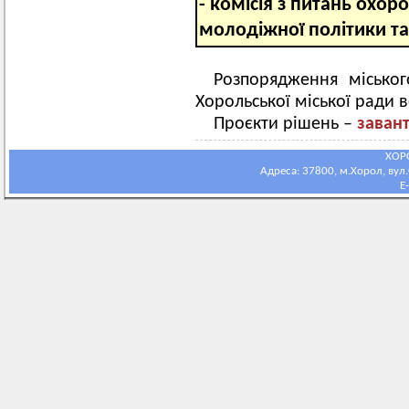
- комісія з питань
охоро
молодіжної політики та
Розпорядження міськог
Хорольської міської ради 
Проєкти рішень –
заван
ХОР
Адреса: 37800, м.Хорол, вул.С
E