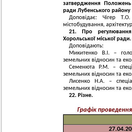
затвердження Положень 
ради Лубенського району 
Доповідає: Чігер Т.О
містобудування, архітектур
21. Про регулюванн
Хорольської міської ради.
Доповідають:
Микитенко В.І. – голо
земельних відносин та екол
Семенюта Р.М. – спеціа
земельних відносин та екол
Лисенко Н.А. – спеціа
земельних відносин та екол
22. Різне.
Графік проведення 
27.04.20