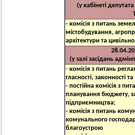
(у кабінеті депутат
-
комісія з питань земел
містобудування, агроп
архітектури та цивільн
28.04.20
(у залі засідань адмін
-
комісія з питань регла
гласності, законності т
- постійна комісія з пи
планування бюджету, за
підприємництва;
-
комісія з питань кому
комунального господарс
благоустрою