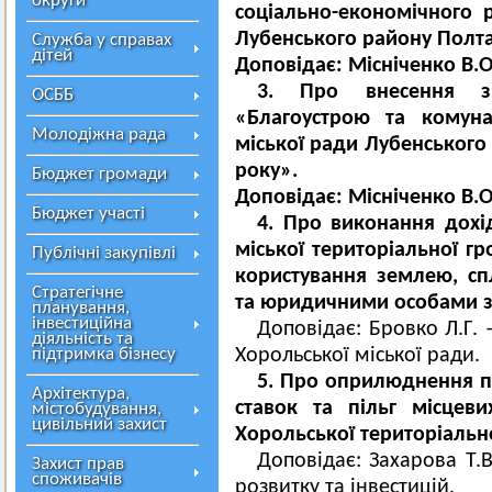
округи
соціально-економічного 
Лубенського району Полтав
Служба у справах
дітей
Доповідає: Місніченко В.О
3. Про внесення з
ОСББ
«Благоустрою та комуна
Молодіжна рада
міської ради Лубенського 
року».
Бюджет громади
Доповідає: Місніченко В.О
Бюджет участі
4. Про виконання дохі
міської територіальної г
Публічні закупівлі
користування землею, сп
Стратегічне
та юридичними особами за
планування,
інвестиційна
Доповідає: Бровко Л.Г. 
діяльність та
підтримка бізнесу
Хорольської міської ради.
5. Про оприлюднення п
Архітектура,
ставок та пільг місцеви
містобудування,
цивільний захист
Хорольської територіальн
Доповідає: Захарова Т.В
Захист прав
споживачів
розвитку та інвестицій.