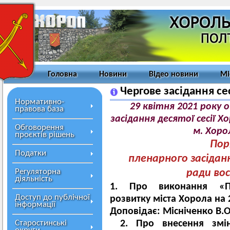
Головна
Новини
Відео новини
Мі
Чергове засідання сес
Нормативно-
29 квітня 2021 року о
правова база
засідання десятої сесії Х
Обговорення
м. Хорол
проєктів рішень
Пор
Податки
пленарного засідання
Регуляторна
ради
во
діяльність
1. Про виконання «Пр
Доступ до публічної
розвитку міста Хорола на 2
інформації
Доповідає: Місніченко В.О
Старостинські
2.
Про внесення змі