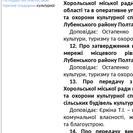
господарства
благоустрою
Хорольської міської рад
туризму
спадщини
культурної
області та в оперативне у
та охорони культурної с
Лубенського району Полтав
Доповідає: Остапенко 
культури, туризму та охор
12.
Про затвердження п
мережі місцевого рі
Лубенського району Полтав
Доповідає: Остапенко 
культури, туризму та охор
13. Про передачу з
Хорольської міської ради 
та охорони культурної с
сільських будівель культур
Доповідає: Єркіна Т.І. –
комунальної власності, 
та благоустрою.
14. Про передачу ви