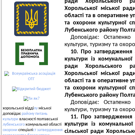
ради Хорольського р
Хорольської міської рад
області та в оперативне у
та охорони культурної с
Лубенського району Полтав
Доповідає: Остапенко 
культури, туризму та охор
10.
Про затвердження а
культури із комунальної 
ради Хорольського р
Хорольської міської рад
області та в оперативне у
та охорони культурної с
Лубенського району Полтав
Доповідає: Остапенко 
хорольської відді
лу
міської
культури, туризму та охор
доповідає
району
питань
11.
Про затвердження а
культури
власності полтавської
культури із комунальної
лубенського
комунальної області
охорони
спеціалі
ст
затвердження
сільської ради Хорольськ