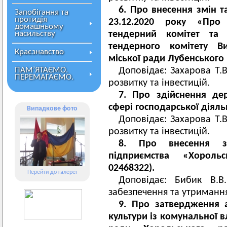
6. Про внесення змін 
Запобігання та
протидія
23.12.2020 року «Пр
домашньому
насильству
тендерний комітет та
тендерного комітету Ви
Краєзнавство
міської ради Лубенського 
ПАМ’ЯТАЄМО.
Доповідає: Захарова Т.В
ПЕРЕМАГАЄМО.
розвитку та інвестицій.
7. Про здійснення де
сфері господарської діяльн
Випадкове фото
Доповідає: Захарова Т.В
розвитку та інвестицій.
8. Про внесення з
підприємства «Хорол
02468322).
Перейти до галереї
Доповідає: Бибик В.В
забезпечення та утриманн
9.
Про затвердження а
культури із комунальної в