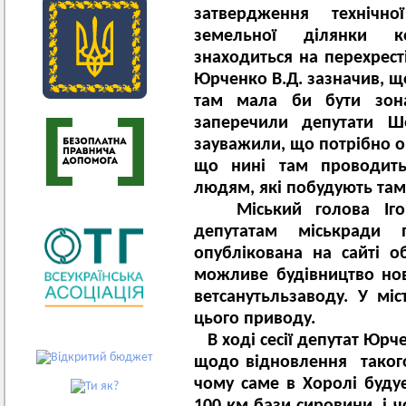
затвердження технічн
земельної ділянки к
знаходиться на перехресті
Юрченко В.Д. зазначив, що
там мала би бути зон
заперечили депутати Ш
зауважили, що потрібно ок
що нині там проводить
людям, які побудують там
Міський голова Ігор
депутатам міськради 
опублікована на сайті 
можливе будівництво нов
ветсанутьльзаводу. У міс
цього приводу.
В ході сесії депутат Юрч
щодо відновлення таког
чому саме в Хоролі будує