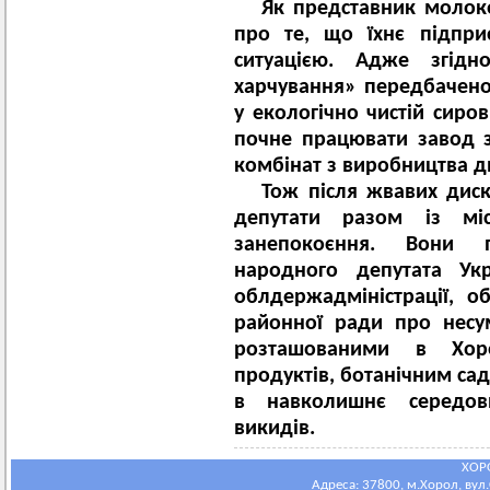
Як представник молокок
про те, що їхнє підпри
ситуацією. Адже згід
харчування» передбачен
у екологічно чистій сиро
почне працювати завод з 
комбінат з виробництва д
Тож після жвавих дискус
депутати разом із мі
занепокоєння. Вони п
народного депутата Укр
облдержадміністрації, о
районної ради про несу
розташованими в Хор
продуктів, ботанічним са
в навколишнє середо
викидів.
ХОР
Адреса: 37800, м.Хорол, вул.С