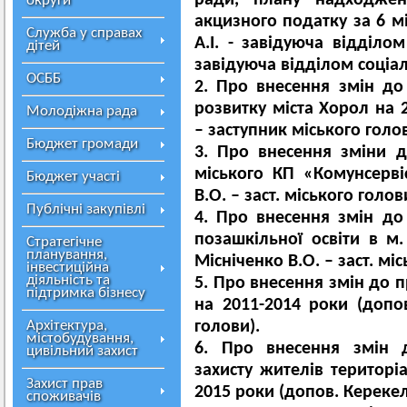
ради, плану надходжен
округи
акцизного податку за 6 мі
Служба у справах
А.І. - завідуюча відділом
дітей
завідуюча відділом соціа
ОСББ
2. Про внесення змін до
розвитку міста Хорол на 2
Молодіжна рада
– заступник міського голов
Бюджет громади
3. Про внесення зміни 
міського КП «Комунсерві
Бюджет участі
В.О. – заст. міського голов
Публічні закупівлі
4. Про внесення змін до
позашкільної освіти в м
Стратегічне
планування,
Місніченко В.О. – заст. міс
інвестиційна
діяльність та
5. Про внесення змін до
підтримка бізнесу
на 2011-2014 роки (допов
Архітектура,
голови).
містобудування,
6. Про внесення змін д
цивільний захист
захисту жителів територі
Захист прав
2015 роки (допов. Керекел
споживачів