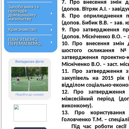
7. Про внесення змін д
Запобігання та
(допов. Вітряк А.І. - завід
протидія
домашньому
8. Про оприлюднення пр
насильству
(допов. Бибик В.В. – зав.
Краєзнавство
9. Про затвердження пр
(допов. Місніченко В.О. – 
ПАМ’ЯТАЄМО.
10. Про внесення змін 
ПЕРЕМАГАЄМО.
шостого скликання №
затвердження проектно-к
Випадкове фото
Місніченко В.О. – заст. міс
11. Про затвердження з
закупівель на 2015 рік 
відділом соціально-еконо
12. Про затвердження 
Перейти до галереї
міжсесійний період (до
виконкому).
13. Про користування
Головченко Т.М. – спеціалі
Під час роботи сесії 