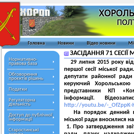
Головна
Новини
Відео новини
Мі
ЗАСІДАННЯ 71 СЕСІЇ 
Нормативно-
29 липня 2015 року відб
правова база
першої сесії міської ради
Обговорення
депутати районної ради
проєктів рішень
керуючий Хорольською 
Податки
представники КП «Ком
інформації. Відеоза
Регуляторна
діяльність
http://youtu.be/-_OfZppK-
На порядок денний пле
Доступ до публічної
інформації
міської ради вносилися на
1. Про затвердження зві
Старостинські