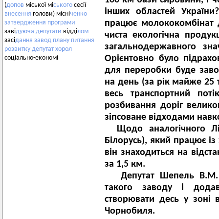
100 км бази сировини, і ч
(
допов
міської мі
ського
сесії
інших областей України
внесення
голови) місні
ченко
працює молококомбінат д
затвердження
програми
заві
дуюча
депутати
відді
лом
чиста екологічна продук
засі
дання
завод
плану
питання
загальнодержавного зн
розвитку
депутат
хорол
Орієнтовно було підрах
соціально-економі
для переробки буде заво
на день (за рік майже 25 
весь транспортний поті
розбивання доріг велик
зіпсоване відходами нав
Щодо аналогічного Лідс
Білорусь), який працює із
він знаходиться на відста
за 1,5 км.
Депутат Шепель В.М. т
такого заводу і дода
створювати десь у зоні 
Чорнобиля.