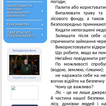
погоди;
Запобігання та
Палити або користувати
протидія
домашньому
Випалювати траву та 
насильству
лісового фонду, а також
Краєзнавство
безпосередньо примикають
Кидати непогашені недо
ПАМ’ЯТАЄМО.
Залишати після себе 
ПЕРЕМАГАЄМО.
спричинити займання через
Використовувати відкрит
Випадкове фото
Що робити, якщо ви по
Негайно повідомити ряту
По можливості спробу
(водою, землею, гілками);
не наражати себе на н
Перейти до галереї
вогню відійти на безпечну 
Чому це важливо?
Ліс – це не лише джере
й частина нашої безпеки
лісу, домівки людей і на