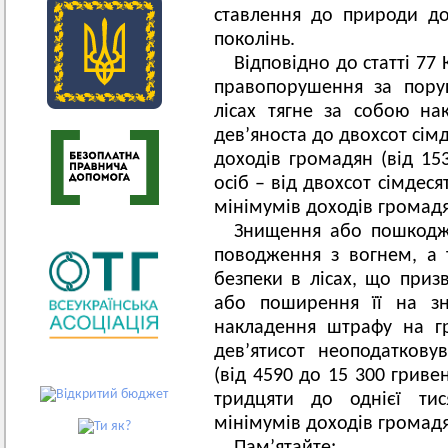
ставлення до природи до
поколінь.
Відповідно до статті 77
правопорушення за пору
лісах тягне за собою н
дев’яноста до двохсот сім
доходів громадян (від 15
осіб – від двохсот сімдес
мінімумів доходів громадян
Знищення або пошкодж
поводження з вогнем, а
безпеки в лісах, що приз
або поширення її на зн
накладення штрафу на г
дев’ятисот неоподаткову
(від 4590 до 15 300 гривен
тридцяти до однієї тис
мінімумів доходів громадян