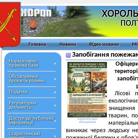
Головна
Новини
Відео новини
Мі
Запобігання пожежам
Нормативно-
Офіцери
правова база
територ
Обговорення
запобіг
проєктів рішень
Податки
Лісові 
екологіч
Регуляторна
діяльність
знищення
тварин, по
Доступ до публічної
натисніть для
інформації
матеріальн
збільшення
виникає через людську н
Старостинські