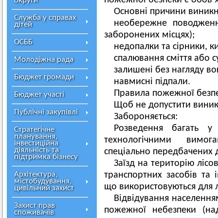
пожежної безпеки є обов’
округи
Основні причини виникн
Служба у справах
необережне поводженн
дітей
заборонених місцях);
ОСББ
недопалки та сірники, ки
спалювання сміття або с
Молодіжна рада
залишені без нагляду в
Бюджет громади
навмисні підпали.
Правила пожежної безпе
Бюджет участі
Щоб не допустити виник
Публічні закупівлі
Забороняється:
Розведення багать у 
Стратегічне
планування,
технологічними вимога
інвестиційна
діяльність та
спеціально передбачених д
підтримка бізнесу
Заїзд на територію лісо
Архітектура,
транспортних засобів та 
містобудування,
що використовуються для л
цивільний захист
Відвідування населення
Захист прав
пожежної небезпеки (на
споживачів