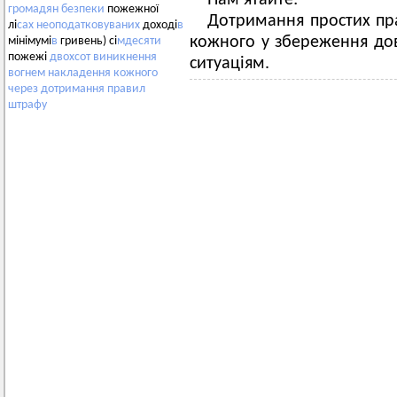
Пам’ятайте:
громадян
безпеки
пожежної
Дотримання простих пр
лі
сах
неоподатковуваних
доході
в
кожного у збереження дов
мінімумі
в
гривень) сі
мдесяти
пожежі
двохсот
виникнення
ситуаціям.
вогнем
накладення
кожного
через
дотримання
правил
штрафу