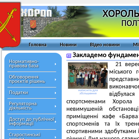
Головна
Новини
Відео новини
Мі
Закладемо фундамент
Нормативно-
21 вере
правова база
міського 
Обговорення
представ
проєктів рішень
виконавч
натисніть для
Податки
відбула
збільшення
спортсменами Хорола
Регуляторна
діяльність
невимушеній обстанов
приміщенні кафе «Барва»
Доступ до публічної
інформації
спортсменів та їх трен
спортивними здобутками і
Старостинські