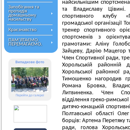
найсильнішим спортсменам
Запобігання та
та Владиславу Цівині.
протидія
домашньому
спортивного клубу «Г
насильству
громадської організації Т
Краєзнавство
тренер спортивного орі
спортсменів з орієнтув
ПАМ’ЯТАЄМО.
грамотами: Аліну Голобо
ПЕРЕМАГАЄМО.
Зайцеву, Дарію Мацегор т
Член Спортивної ради, тре
Випадкове фото
Хорольській районній д
Хорольської районної ра
Тимошенко нагородив гр
Романа Бровка, Владис
Литвиненка. Член Спо
Перейти до галереї
відділення греко-римської
дитячо-юнацькій спортивн
Полтавської області Оле
борців: Артема Перетяку т
ради, голова Хорольськ