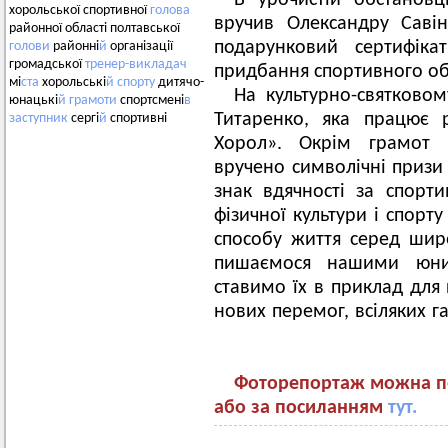
В урочистій обстанов
хорольської спортивної
голова
вручив Олександру Саві
районної області полтавської
подарунковий сертифіка
голови
районні
й
організації
громадської
тренер-викладач
придбання спортивного об
мі
ста
хорольські
й
спорту
дитячо-
На культурно-святковом
юнацькі
й
грамоти
спортсмені
в
Титаренко, яка працює 
заступник
сергі
й
спортивні
Хорол». Окрім грамот 
вручено символічні призи
знак вдячності за спорти
фізичної культури і спорт
способу життя серед шир
пишаємося нашими юни
ставимо їх в приклад для 
нових перемог, всіляких га
Фоторепортаж можна пе
або за посиланням
тут.