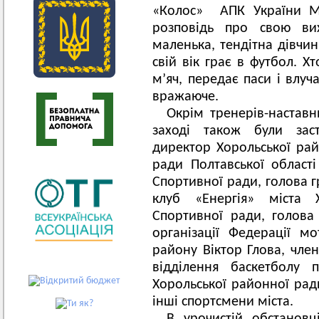
«Колос» АПК України Ми
розповідь про свою ви
маленька, тендітна дівчин
свій вік грає в футбол. Х
м’яч, передає паси і влуч
вражаюче.
Окрім тренерів-наставн
заході також були зас
директор Хорольської ра
ради Полтавської області
Спортивної ради, голова г
клуб «Енергія» міста 
Спортивної ради, голова
організації Федерації м
району Віктор Глова, чле
відділення баскетболу
Хорольської районної ради
інші спортсмени міста.