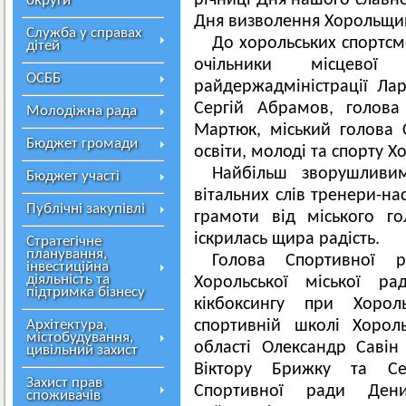
річниці Дня нашого славно
округи
Дня визволення Хорольщин
Служба у справах
До хорольських спортсм
дітей
очільники місцевої
ОСББ
райдержадміністрації Лар
Сергій Абрамов, голова
Молодіжна рада
Мартюк, міський голова 
Бюджет громади
освіти, молоді та спорту 
Найбільш зворушливи
Бюджет участі
вітальних слів тренери-н
Публічні закупівлі
грамоти від міського г
іскрилась щира радість.
Стратегічне
планування,
Голова Спортивної 
інвестиційна
діяльність та
Хорольської міської ра
підтримка бізнесу
кікбоксингу при Хороль
Архітектура,
спортивній школі Хорол
містобудування,
області Олександр Савін
цивільний захист
Віктору Брижку та Се
Захист прав
Спортивної ради Ден
споживачів