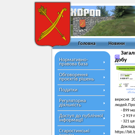
Головна
Новини
Загал
Нормативно-
добу
правова база
Обговорення
проєктів рішень
Податки
натисн
збіл
вересня 2
Регуляторна
діяльність
людей.Про
- 899 м
Доступ до публічної
- 2 919
інформації
- 321 ц
Доклад
Старостинські
https://bit.