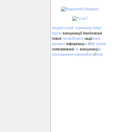
людей
covid-
отримали
https
проти
вакцинації імунізовані
повні
стю
вебсайту
наді
йних
джерел
інформаці
ю
//
bit
центр
захворювані
сть
вакцинаці
ю
посиланням
отримуйте
//
moz