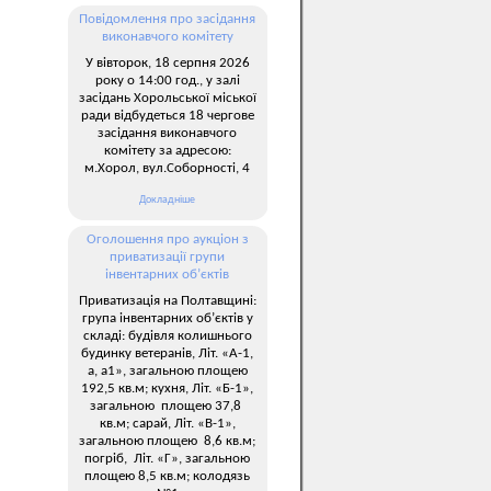
Повідомлення про засідання
виконавчого комітету
У вівторок, 18 серпня 2026
року о 14:00 год., у залі
засідань Хорольської міської
ради відбудеться 18 чергове
засідання виконавчого
комітету за адресою:
м.Хорол, вул.Соборності, 4
Докладніше
Оголошення про аукціон з
приватизації групи
інвентарних об’єктів
Приватизація на Полтавщині:
група інвентарних об’єктів у
складі: будівля колишнього
будинку ветеранів, Літ. «А-1,
а, а1», загальною площею
192,5 кв.м; кухня, Літ. «Б-1»,
загальною площею 37,8
кв.м; сарай, Літ. «В-1»,
загальною площею 8,6 кв.м;
погріб, Літ. «Г», загальною
площею 8,5 кв.м; колодязь