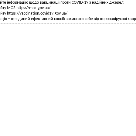
те інформацію щодо вакцинації проти COVID-19 з надійних джерел:
айту МОЗ https://moz.gov.ua/,
йту https://vaccination.covid19.gov.ua/.
ція – це єдиний ефективний спосіб захистити себе від коронавірусної хво