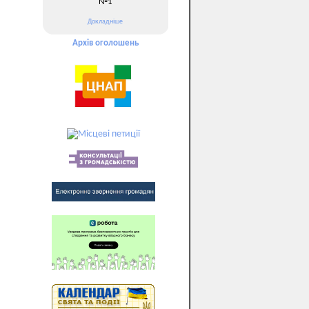
№1
Докладніше
Архів оголошень