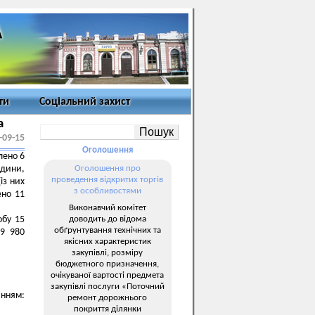
ти
Соціальний захист
а
-09-15
Оголошення
лено 6
юдини,
Оголошення про
проведення відкритих торгів
із них
з особливостями
ено 11
Виконавчий комітет
доводить до відома
обу 15
обґрунтування технічних та
49 980
якісних характеристик
закупівлі, розміру
бюджетного призначення,
очікуваної вартості предмета
закупівлі послуги «Поточний
нням:
ремонт дорожнього
покриття ділянки