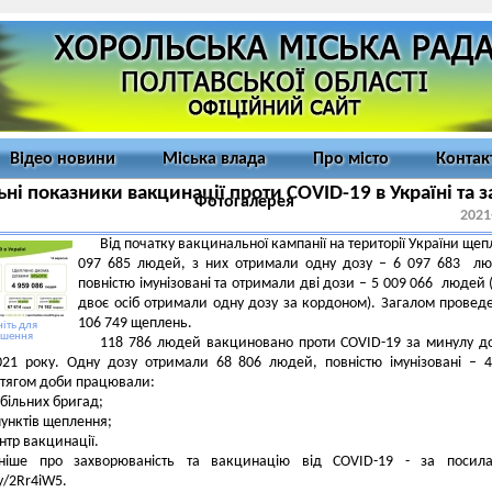
Відео новини
Міська влада
Про місто
Контак
ьні показники вакцинації проти COVID-19 в Україні та з
Фотогалерея
2021
Від початку вакцинальної кампанії на території України щеп
097 685 людей, з них отримали одну дозу – 6 097 683 л
повністю імунізовані та отримали дві дози – 5 009 066 людей (
двоє осіб отримали одну дозу за кордоном). Загалом провед
106 749 щеплень.
іть для
ьшення
118 786 людей вакциновано проти COVID-19 за минулу д
021 року. Одну дозу отримали 68 806 людей, повністю імунізовані – 
тягом доби працювали:
обільних бригад;
 пунктів щеплення;
ентр вакцинації.
ніше про захворюваність та вакцинацію від COVID-19 - за посила
ly/2Rr4iW5.