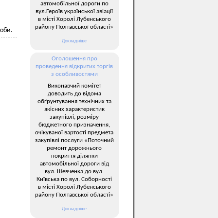
автомобільної дороги по
вул.Героїв української авіації
в місті Хоролі Лубенського
району Полтавської області»
роби.
Докладніше
Оголошення про
проведення відкритих торгів
з особливостями
Виконавчий комітет
доводить до відома
обґрунтування технічних та
якісних характеристик
закупівлі, розміру
бюджетного призначення,
очікуваної вартості предмета
закупівлі послуги «Поточний
ремонт дорожнього
покриття ділянки
автомобільної дороги від
вул. Шевченка до вул.
Київська по вул. Соборності
в місті Хоролі Лубенського
району Полтавської області»
Докладніше