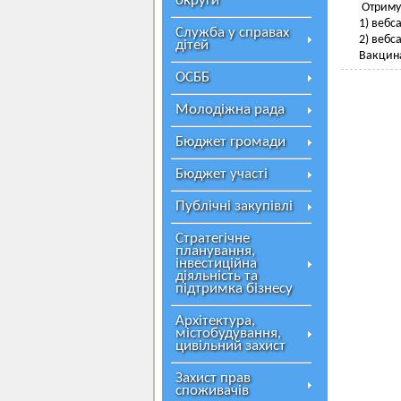
округи
Отримуй
1) вебс
Служба у справах
2) вебса
дітей
Вакцина
ОСББ
Молодіжна рада
Бюджет громади
Бюджет участі
Публічні закупівлі
Стратегічне
планування,
інвестиційна
діяльність та
підтримка бізнесу
Архітектура,
містобудування,
цивільний захист
Захист прав
споживачів