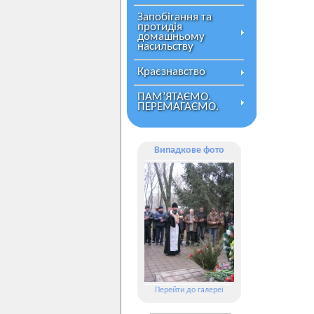
Запобігання та
протидія
домашньому
насильству
Краєзнавство
ПАМ’ЯТАЄМО.
ПЕРЕМАГАЄМО.
Випадкове фото
Перейти до галереї