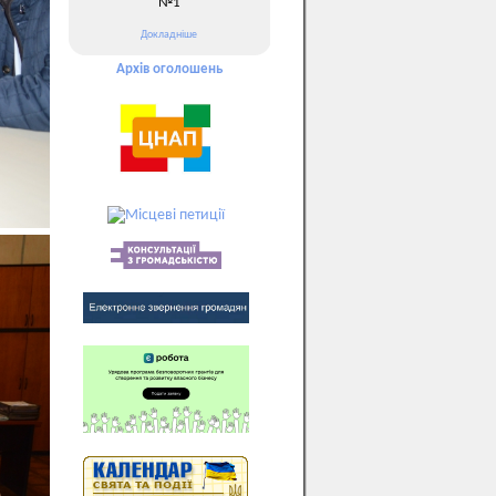
№1
Докладніше
Архів оголошень