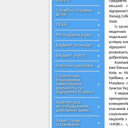
округи
Предметні 
міський г
Служба у справах
підприємс
дітей
Леонід Соб
Зоря.
ОСББ
Із засн
медичних 
Молодіжна рада
подальшої
успішну ко
Бюджет громади
лідируючі
розвиваєт
Бюджет участі
добропоряд
Компані
Публічні закупівлі
вже близько
Київ, м. М
Стратегічне
Гребінка, 
планування,
Машівка, с
інвестиційна
діяльність та
пунктах Ук
підтримка бізнесу
У мереж
препарата
Архітектура,
конкурент
містобудування,
учасників
цивільний захист
соціальни
пацієнтів 
Захист прав
споживачів
«МОВІ», «