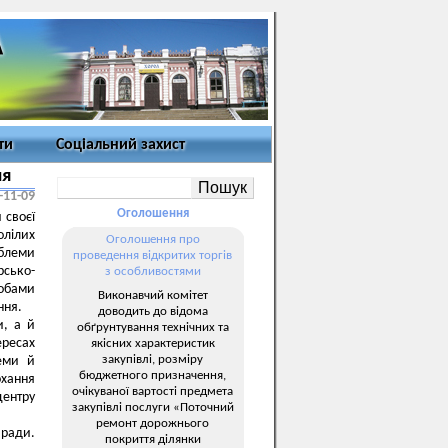
ти
Соціальний захист
ня
-11-09
Оголошення
 своєї
олілих
Оголошення про
облеми
проведення відкритих торгів
сько-
з особливостями
обами
Виконавчий комітет
ння.
доводить до відома
и, а й
обґрунтування технічних та
ресах
якісних характеристик
закупівлі, розміру
леми й
бюджетного призначення,
хання
очікуваної вартості предмета
центру
закупівлі послуги «Поточний
ремонт дорожнього
 ради.
покриття ділянки