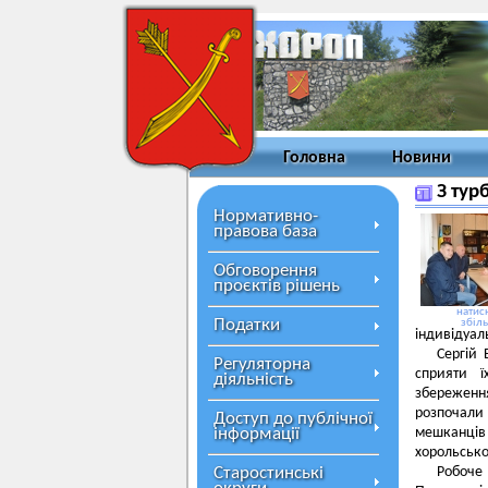
Головна
Новини
З тур
Нормативно-
правова база
Обговорення
проєктів рішень
натисн
Податки
збіл
індивідуал
Сергій 
Регуляторна
сприяти ї
діяльність
збереженн
розпочали
Доступ до публічної
інформації
мешканців 
хорольсько
Старостинські
Робоче 