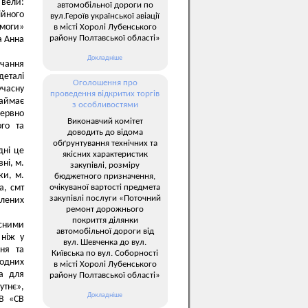
 вели:
автомобільної дороги по
йного
вул.Героїв української авіації
моги»
в місті Хоролі Лубенського
району Полтавської області»
а Анна
Докладніше
ачання
еталі
Оголошення про
учасну
проведення відкритих торгів
займає
з особливостями
рервно
Виконавчий комітет
ого та
доводить до відома
обґрунтування технічних та
дні це
якісних характеристик
ні, м.
закупівлі, розміру
ки, м.
бюджетного призначення,
очікуваної вартості предмета
а, смт
закупівлі послуги «Поточний
елених
ремонт дорожнього
покриття ділянки
існими
автомобільної дороги від
 ніж у
вул. Шевченка до вул.
ня та
Київська по вул. Соборності
родних
в місті Хоролі Лубенського
ма для
району Полтавської області»
утнє»,
Докладніше
В «СВ