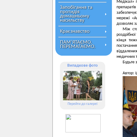
Медікал» 
Запобігання та
препараті
протидія
забезпечує
домашньому
мережі «Ап
насильству
дозволяє з
Між ст
Краєзнавство
роздрібної
кінця тиж
ПАМ’ЯТАЄМО.
постачанн
ПЕРЕМАГАЄМО.
віддалени
медичних т
Будьте 
Випадкове фото
Автор:
Перейти до галереї