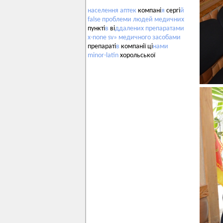
населення
аптек
компані
я
сергі
й
false
проблеми
людей
медичних
пункті
в
ві
ддалених
препаратами
x-none
sv»
медичного
засобами
препараті
в
компанії ці
нами
minor-latin
хорольської