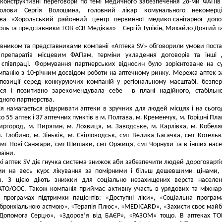
конструктивні переговори по темі медичного забезпечення 28-ми ФАПів
олови Сергія Волошина, головний лікар комунального некомерці
тва «Хорольський районний центр первинної медико-санітарної допо
оль та представники ТОВ «СВ Медікал» ‒ Сергій Тупікін, Михайло Довгий т
овником та представниками компанії «Аптека SV» обговорили умови пост
препаратів місцевим ФАПам, терміни укладення договорів та інші д
 співпраці. Формування партнерських відносин було зорієнтоване на с
мпанію з 10-річним досвідом роботи на аптечному ринку. Мережа аптек 
 позиції серед конкуруючих компаній у регіональному масштабі, безпе
ься і позитивно зарекомендувала себе в плані надійного, стабільн
ного партнерства.
я намагається відкривати аптеки в зручних для людей місцях і на сього
 55 аптек і 37 аптечних пунктів в м. Полтава, м. Кременчук, м. Горішні Плав
иргород, м. Пирятин, м. Лохвиця, м. Заводське, м. Карлівка, м. Кобеля
м. Глобино, м. Зіньків, м. Світловодськ, смт Велика Багачка, смт Котельв
мт Нові Санжари, смт Шишаки, смт Оржиця, смт Чорнухи та в інших нас
раїни.
і аптек SV діє гнучка система знижок аби забезпечити людей дороговарт
ми на весь курс лікування за помірними і більш дешевшими цінами,
ів. З цією діють знижки для соціально незахищених верств населен
 АТО/ООС. Також компанія приймає активну участь в урядових та міжна
х програмах підтримки пацієнтів: «Доступні ліки», «Соціальна програ
з бронхіальною астмою», «Терапія Плюс», «MEDICARD», «Захисти своє майб
Допомога Серцю», «Здоров’я від БАЄР», «РАЗОМ» тощо. В аптеках ТО