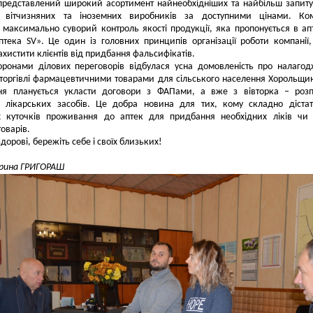
представлений широкий асортимент найнеобхідніших та найбільш запит
в вітчизняних та іноземних виробників за доступними цінами. Ком
 максимально суворий контроль якості продукції, яка пропонується в ап
тека SV». Це один із головних принципів організації роботи компанії
ахистити клієнтів від придбання фальсифікатів.
оронами ділових переговорів відбулася усна домовленість про налаго
 торгівлі фармацевтичними товарами для сільського населення Хорольщи
ня планується укласти договори з ФАПами, а вже з вівторка – розп
я лікарських засобів. Це добра новина для тих, кому складно діста
х куточків проживання до аптек для придбання необхідних ліків чи
оварів.
здорові, бережіть себе і своїх близьких!
Ірина ГРИГОРАШ