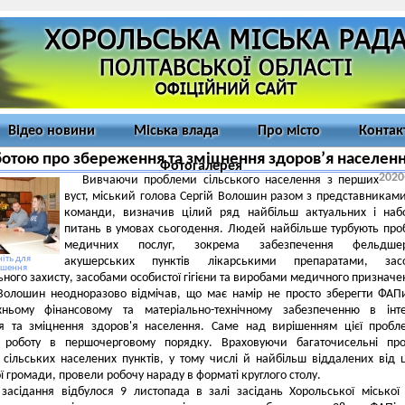
Відео новини
Міська влада
Про місто
Контак
ботою про збереження та зміцнення здоров’я населен
Фотогалерея
2020
Вивчаючи проблеми сільського населення з перших
вуст, міський голова Сергій Волошин разом з представниками
команди, визначив цілий ряд найбільш актуальних і наб
питань в умовах сьогодення. Людей найбільше турбують пр
медичних послуг, зокрема забезпечення фельдшер
іть для
акушерських пунктів лікарськими препаратами, зас
ьшення
ьного захисту, засобами особистої гігієни та виробами медичного призначе
Волошин неодноразово відмічав, що має намір не просто зберегти ФАП
хньому фінансовому та матеріально-технічному забезпеченню в інте
я та зміцнення здоров'я населення. Саме над вирішенням цієї проб
 роботу в першочерговому порядку. Враховуючи багаточисельні про
сільських населених пунктів, у тому числі й найбільш віддалених від 
ї громади, провели робочу нараду в форматі круглого столу.
засідання відбулося 9 листопада в залі засідань Хорольської міської