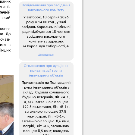
уваних
Повідомлення про засідання
панія
виконавчого комітету
течній
У вівторок, 18 серпня 2026
, який
року о 14:00 год., у залі
засідань Хорольської міської
дження
ради відбудеться 18 чергове
ни. До
засідання виконавчого
очати
комітету за адресою:
тися з
м.Хорол, вул.Соборності, 4
 інших
Докладніше
Оголошення про аукціон з
приватизації групи
інвентарних об’єктів
Приватизація на Полтавщині:
група інвентарних об’єктів у
складі: будівля колишнього
будинку ветеранів, Літ. «А-1,
а, а1», загальною площею
192,5 кв.м; кухня, Літ. «Б-1»,
загальною площею 37,8
кв.м; сарай, Літ. «В-1»,
загальною площею 8,6 кв.м;
погріб, Літ. «Г», загальною
площею 8,5 кв.м; колодязь