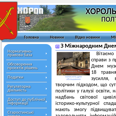
Головна
Новини
Відео новини
Мі
З Міжнародним Днем
Нормативно-
Вітаємо
правова база
справи з 
Обговорення
Днем музеї
проєктів рішень
18 травн
Податки
натисніть для
зусилля, 
збільшення
творчим підходом, що сут
Регуляторна
діяльність
політики у галузі освіти, 
надбань світової цивіл
Доступ до публічної
інформації
історико-культурної сп
мають змогу підвищувати
Старостинські