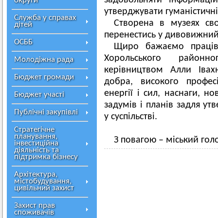
задовольняти інформацій
округи
утверджувати гуманістичні 
Служба у справах
Створена в музеях св
дітей
перенестись у дивовижний с
ОСББ
Щиро бажаємо праців
Хорольського районн
Молодіжна рада
керівництвом Алли Івах
Бюджет громади
добра, високого професі
енергії і сил, наснаги, но
Бюджет участі
задумів і планів задля у
Публічні закупівлі
у суспільстві.
Стратегічне
планування,
З повагою – міський гол
інвестиційна
діяльність та
підтримка бізнесу
Архітектура,
містобудування,
цивільний захист
Захист прав
споживачів