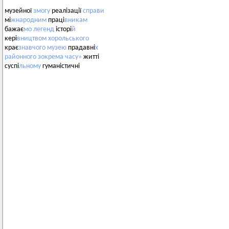
музейної
змогу
реалізації
справи
мі
жнародним
праці
вникам
бажає
мо
легенд
історі
й
кері
вництвом
хорольського
крає
знавчого
музею
прадавні
х
районного
зокрема
часу»
житті
суспі
льному
гуманістичні