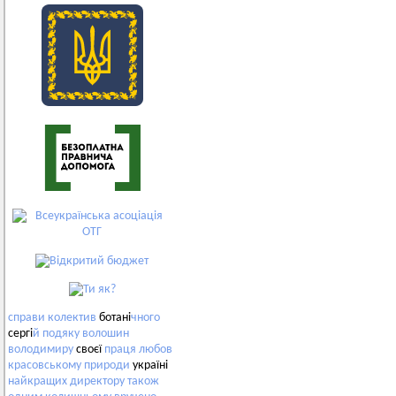
справи
колектив
ботані
чного
сергі
й
подяку
волошин
володимиру
своєї
праця
любов
красовському
природи
україні
найкращих
директору
також