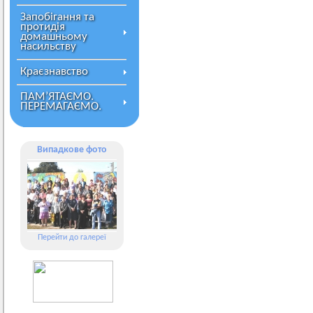
Запобігання та
протидія
домашньому
насильству
Краєзнавство
ПАМ’ЯТАЄМО.
ПЕРЕМАГАЄМО.
Випадкове фото
Перейти до галереї