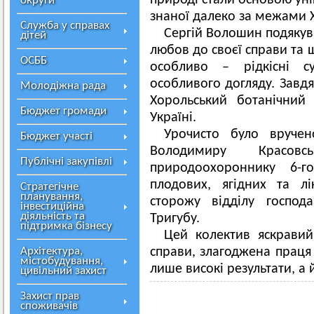
природі стали основою уні
округи
знаної далеко за межами 
Служба у справах
Сергій Волошин подякув
дітей
любов до своєї справи та 
ОСББ
особливо – рідкісні су
особливого догляду. Завдя
Молодіжна рада
Хорольський ботанічний
Бюджет громади
Україні.
Урочисто було вруче
Бюджет участі
Володимиру Красов
Публічні закупівлі
природоохороннику 6-го
плодових, ягідних та л
Стратегічне
планування,
сторожу відділу господ
інвестиційна
діяльність та
Тригубу.
підтримка бізнесу
Цей колектив яскравий
Архітектура,
справи, злагоджена праця
містобудування,
лише високі результати, а
цивільний захист
Захист прав
споживачів