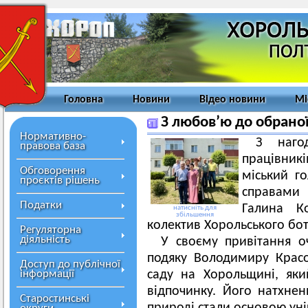
Головна
Новини
Відео новини
Мі
З любов’ю до обрано
Нормативно-
З наго
правова база
працівник
Обговорення
міський г
проєктів рішень
справами 
Податки
Галина К
натисніть для
збільшення
колектив Хорольського бот
Регуляторна
діяльність
У своєму привітання о
подяку Володимиру Красо
Доступ до публічної
інформації
саду на Хорольщині, як
відпочинку. Його натхнен
Старостинські