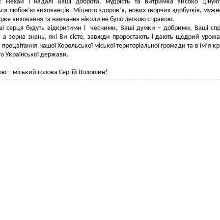
я! Нехай і надалі Ваші доброта, мудрість та витримка високо ціную
ся любов’ю вихованців. Міцного здоров’я, нових творчих здобутків, мужно
адже виховання та навчання ніколи не було легкою справою.
і серця будуть відкритими і чесними, Ваші думки – добрими, Ваші сп
 а зерна знань, які Ви сієте, завжди проростають і дають щедрий урож
а процвітання нашої Хорольської міської територіальної громади та в ім’я к
о Української держави.
ою – міський голова Сергій Волошин!