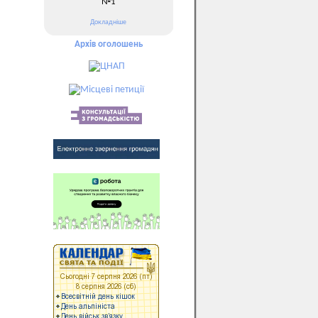
№1
Докладніше
Архів оголошень