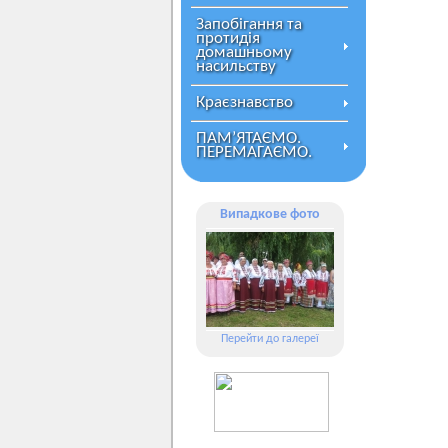
Запобігання та
протидія
домашньому
насильству
Краєзнавство
ПАМ’ЯТАЄМО.
ПЕРЕМАГАЄМО.
Випадкове фото
Перейти до галереї