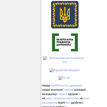
перші
майбутнього
держави
нашої вчителя!
любов
шановні
вихованці
в
нових
здоров’
я
мі
цного
творчих
навчання
ні
коли
виховання
терпі
ння
здобуткі
в