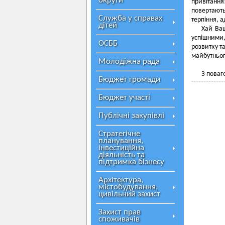
округи
привітанн
повертають
Служба у справах
терпіння, 
дітей
Хай Ваш
успішними,
ОСББ
розвитку т
майбутньог
Молодіжна рада
З поваг
Бюджет громади
Бюджет участі
Публічні закупівлі
Стратегічне
планування,
інвестиційна
діяльність та
підтримка бізнесу
Архітектура,
містобудування,
цивільний захист
Захист прав
споживачів