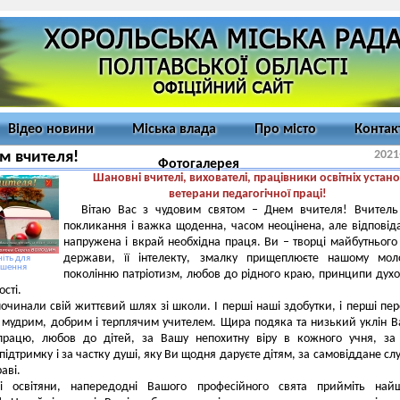
Відео новини
Міська влада
Про місто
Контак
2021
м вчителя!
Фотогалерея
Шановні вчителі, вихователі, працівники освітніх устано
ветерани педагогічної праці!
Вітаю Вас з чудовим святом – Днем вчителя! Вчитель
покликання і важка щоденна, часом неоцінена, але відповід
напружена і вкрай необхідна праця. Ви – творці майбутнього
держави, її інтелекту, змалку прищеплюєте нашому мол
іть для
ьшення
поколінню патріотизм, любов до рідного краю, принципи духо
сті.
починали свій життєвий шлях зі школи. І перші наші здобутки, і перші пе
з мудрим, добрим і терплячим учителем. Щира подяка та низький уклін 
працю, любов до дітей, за Вашу непохитну віру в кожного учня, за
 підтримку і за частку душі, яку Ви щодня даруєте дітям, за самовіддане сл
аві.
і освітяни, напередодні Вашого професійного свята прийміть найщ