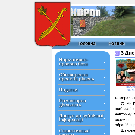
Головна
Новини
З Дне
Нормативно-
правова база
Обговорення
проєктів рішень
натисн
Податки
збіл
та морально
Регуляторна
Усі ми 
діяльність
пов’язані 
невтомну 
Доступ до публічної
інформації
розуміння,
обраній спр
Старостинські
Шановн