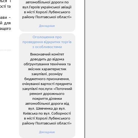
ться і
автомобільної дороги по
сті та
вул.Героїв української авіації
в місті Хоролі Лубенського
району Полтавської області»
рави –
ай для
Докладніше
ращого
Оголошення про
проведення відкритих торгів
з особливостями
Виконавчий комітет
доводить до відома
обґрунтування технічних та
якісних характеристик
закупівлі, розміру
бюджетного призначення,
очікуваної вартості предмета
закупівлі послуги «Поточний
ремонт дорожнього
покриття ділянки
автомобільної дороги від
вул. Шевченка до вул.
Київська по вул. Соборності
в місті Хоролі Лубенського
району Полтавської області»
Докладніше