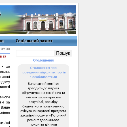
ти
Соціальний захист
-09-30
в та
Оголошення
 – це
Оголошення про
альна,
проведення відкритих торгів
 нашої
з особливостями
одому
Виконавчий комітет
вності
доводить до відома
обґрунтування технічних та
ремоги
якісних характеристик
закупівлі, розміру
Вам за
бюджетного призначення,
 Ваше
очікуваної вартості предмета
ужіння
закупівлі послуги «Поточний
ремонт дорожнього
иріші
покриття ділянки