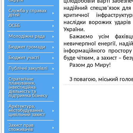
округи
цілодобовій варті забезпе
надійний спецзв’язок для
Служба у справах
дітей
критичної інфраструкту
наслідки ворожих ударів
ОСББ
України.
Молодіжна рада
Бажаємо усім фахівц
невичерпної енергії, надій
Бюджет громади
інформаційного простору
Бюджет участі
буде чітким, а захист – б
Разом до Миру!
Публічні закупівлі
Стратегічне
З повагою, міський голо
планування,
інвестиційна
діяльність та
підтримка бізнесу
Архітектура,
містобудування,
цивільний захист
Захист прав
споживачів