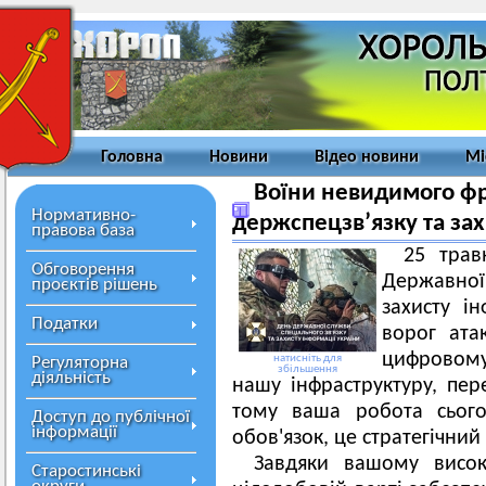
Головна
Новини
Відео новини
Мі
Воїни невидимого фр
Нормативно-
держспецзв’язку та зах
правова база
25 трав
Обговорення
Державної
проєктів рішень
захисту ін
Податки
ворог ата
цифровому
натисніть для
Регуляторна
збільшення
діяльність
нашу інфраструктуру, пер
тому ваша робота сього
Доступ до публічної
інформації
обов'язок, це стратегічни
Завдяки вашому високо
Старостинські