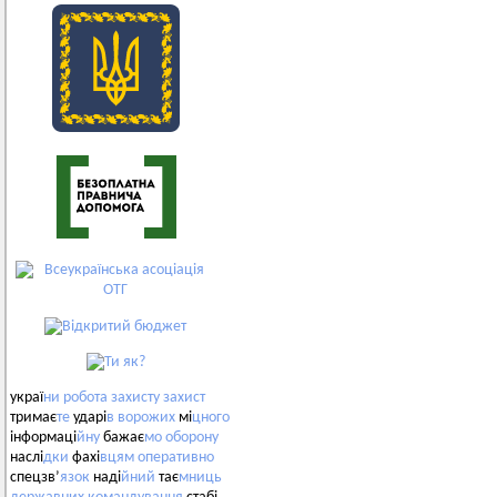
украї
ни
робота
захисту
захист
тримає
те
ударі
в
ворожих
мі
цного
інформаці
йну
бажає
мо
оборону
наслі
дки
фахі
вцям
оперативно
спецзв’
язок
наді
йний
тає
мниць