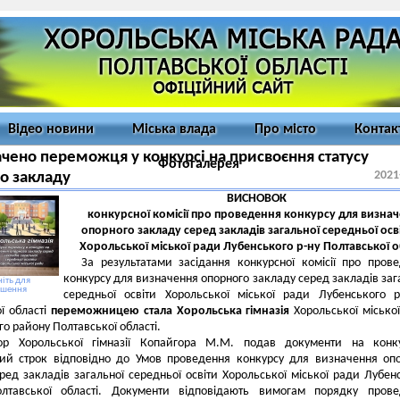
Відео новини
Міська влада
Про місто
Контак
чено переможця у конкурсі на присвоєння статусу
Фотогалерея
2021
о закладу
ВИСНОВОК
конкурсної комісії про проведення конкурсу для визна
опорного закладу серед закладів загальної середньої осв
Хорольської міської ради Лубенського р-ну Полтавської о
За результатами засідання конкурсної комісії про пров
конкурсу для визначення опорного закладу серед закладів заг
іть для
ьшення
середньої освіти Хорольської міської ради Лубенського 
ї області
переможницею стала Хорольська гімназія
Хорольської місько
о району Полтавської області.
ор Хорольської гімназії Копайгора М.М. подав документи на конк
ний строк відповідно до Умов проведення конкурсу для визначення оп
ред закладів загальної середньої освіти Хорольської міської ради Лубен
лтавської області. Документи відповідають вимогам порядку прове