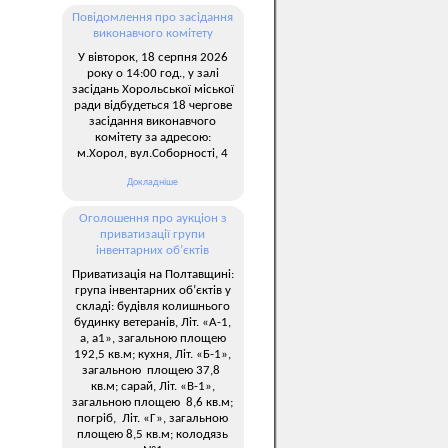
Повідомлення про засідання
виконавчого комітету
У вівторок, 18 серпня 2026
року о 14:00 год., у залі
засідань Хорольської міської
ради відбудеться 18 чергове
засідання виконавчого
комітету за адресою:
м.Хорол, вул.Соборності, 4
Докладніше
Оголошення про аукціон з
приватизації групи
інвентарних об’єктів
Приватизація на Полтавщині:
група інвентарних об’єктів у
складі: будівля колишнього
будинку ветеранів, Літ. «А-1,
а, а1», загальною площею
192,5 кв.м; кухня, Літ. «Б-1»,
загальною площею 37,8
кв.м; сарай, Літ. «В-1»,
загальною площею 8,6 кв.м;
погріб, Літ. «Г», загальною
площею 8,5 кв.м; колодязь