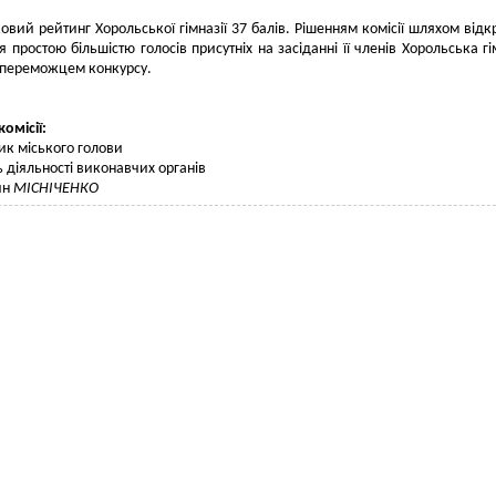
овий рейтинг Хорольської гімназії 37 балів. Рішенням комісії шляхом відк
я простою більшістю голосів присутніх на засіданні її членів Хорольська гі
 переможцем конкурсу.
комісії:
ик міського голови
ь діяльності виконавчих органів
ин
МІСНІЧЕНКО