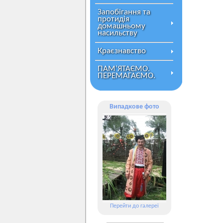
Запобігання та
протидія
домашньому
насильству
Краєзнавство
ПАМ’ЯТАЄМО.
ПЕРЕМАГАЄМО.
Випадкове фото
Перейти до галереї