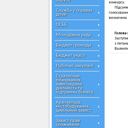
округи
конкурсу.
Підсумк
Служба у справах
голосуванн
дітей
визначена
ОСББ
Голова
Молодіжна рада
Заступн
з питан
Бюджет громади
Валент
Бюджет участі
Публічні закупівлі
Стратегічне
планування,
інвестиційна
діяльність та
підтримка бізнесу
Архітектура,
містобудування,
цивільний захист
Захист прав
споживачів