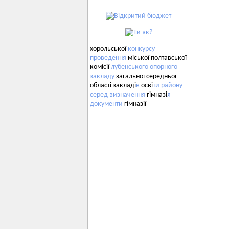
хорольської
конкурсу
проведення
міської полтавської
комісії
лубенського
опорного
закладу
загальної середньої
області закладі
в
осві
ти
району
серед
визначення
гімназі
я
документи
гімназії