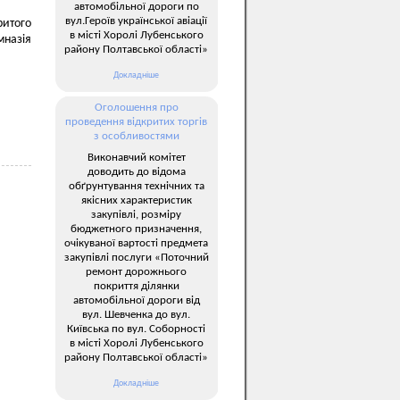
автомобільної дороги по
вул.Героїв української авіації
ритого
в місті Хоролі Лубенського
мназія
району Полтавської області»
Докладніше
Оголошення про
проведення відкритих торгів
з особливостями
Виконавчий комітет
доводить до відома
обґрунтування технічних та
якісних характеристик
закупівлі, розміру
бюджетного призначення,
очікуваної вартості предмета
закупівлі послуги «Поточний
ремонт дорожнього
покриття ділянки
автомобільної дороги від
вул. Шевченка до вул.
Київська по вул. Соборності
в місті Хоролі Лубенського
району Полтавської області»
Докладніше