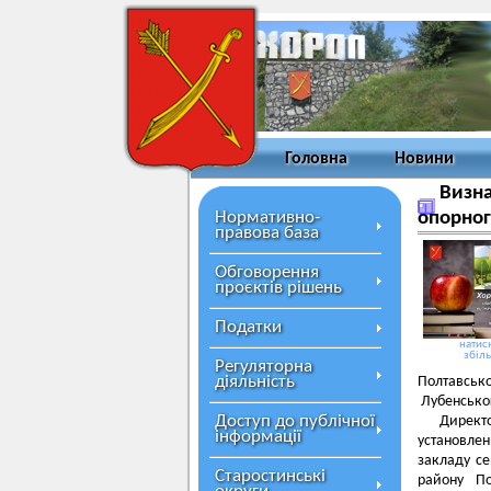
Головна
Новини
Визна
Нормативно-
опорног
правова база
Обговорення
проєктів рішень
Податки
натисн
збіл
Регуляторна
діяльність
Полтавсько
Лубенськог
Доступ до публічної
Директ
інформації
установле
закладу се
Старостинські
району По