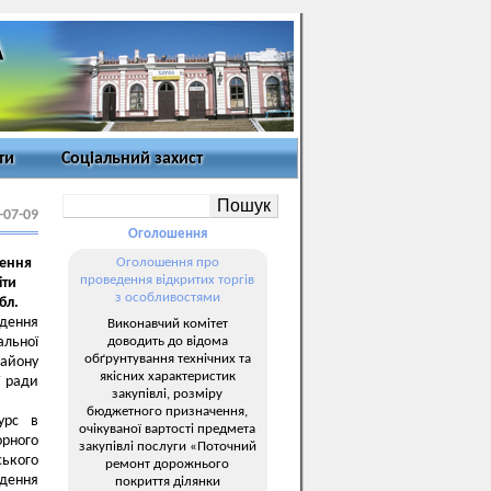
ти
Соціальний захист
-07-09
Оголошення
чення
Оголошення про
проведення відкритих торгів
іти
з особливостями
бл.
едення
Виконавчий комітет
доводить до відома
альної
обґрунтування технічних та
району
якісних характеристик
ї ради
закупівлі, розміру
бюджетного призначення,
урс в
очікуваної вартості предмета
орного
закупівлі послуги «Поточний
ського
ремонт дорожнього
дення
покриття ділянки