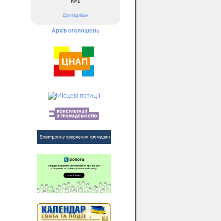
№1
Докладніше
Архів оголошень