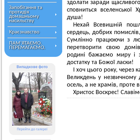
здолати заради щасливого
Запобігання та
сповниться вселенської Х
протидія
домашньому
душа!
насильству
Нехай Всевишній пошл
Краєзнавство
сердець, добрих помислів,
Сумлінно працюючи з лю
ПАМ’ЯТАЄМО.
перетворити свою домів
ПЕРЕМАГАЄМО.
родині бажаємо миру і з
достатку та Божої ласки!
Випадкове фото
І хоч цього року, через
Великдень у незвичному д
осель, а не храмів, проте 
Христос Воскрес! Славім
Перейти до галереї