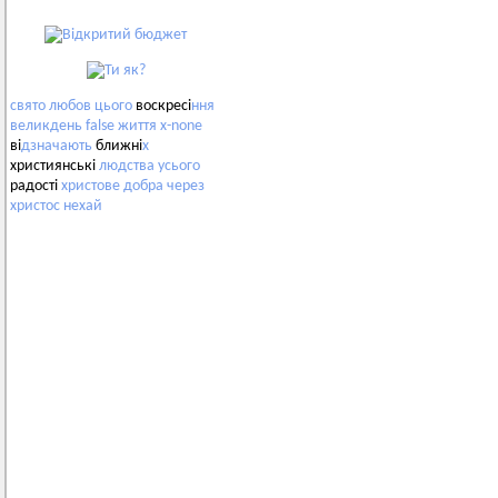
свято
любов
цього
воскресі
ння
великдень
false
життя
x-none
ві
дзначають
ближні
х
християнські
людства
усього
радості
христове
добра
через
христос
нехай