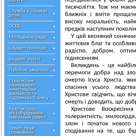
передаватися у формі ду
округи
тисячоліття. Тож ми маєм
Служба у справах
ближніх і вміти прощат
дітей
високу моральність, най
ОСББ
предків наступним поколі
У цей весняний сонячни
Молодіжна рада
життєвих благ та особлив
Бюджет громади
радістю, добром, опти
піднесенням.
Бюджет участі
Великдень – це найбіл
Публічні закупівлі
перемоги добра над зло
смертю Ісуса Христа, як
Стратегічне
планування,
спасіння усього людств
інвестиційна
діяльність та
Христове свідчить, що ві
підтримка бізнесу
смерть і доводить, що доб
Архітектура,
Христове Воскресін
містобудування,
толерантність, милосердя
цивільний захист
злом і початок нового 
Захист прав
сподівання на те, що бу
споживачів