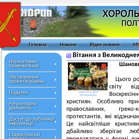
Головна
Новини
Відео новини
Мі
Вітання з Великодне
Нормативно-
Шановні
правова база
Обговорення
Цього ро
проєктів рішень
світу ві
Податки
натисніть для
Воскресінн
збільшення
християн. Особливо при
Регуляторна
діяльність
православних, греко-
протестантів, які відзнач
Доступ до публічної
інформації
Це найсвітліше христия
дбайливо зберігає лю
Старостинські