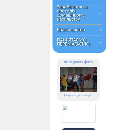
Запобігання та
протидія
домашньому
насильству
Краєзнавство
ПАМ’ЯТАЄМО.
ПЕРЕМАГАЄМО.
Випадкове фото
Перейти до галереї