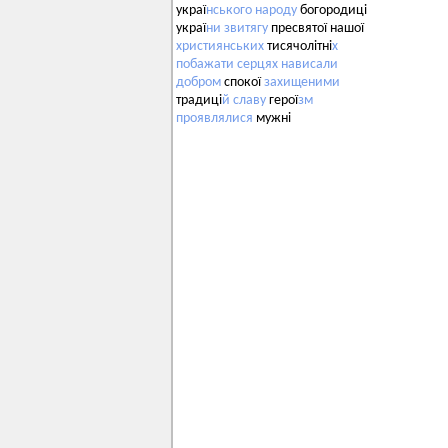
украї
нського
народу
богородиці
украї
ни
звитягу
пресвятої нашої
християнських
тисячолітні
х
побажати
серцях
нависали
добром
спокої
захищеними
традиці
й
славу
герої
зм
проявлялися
мужні