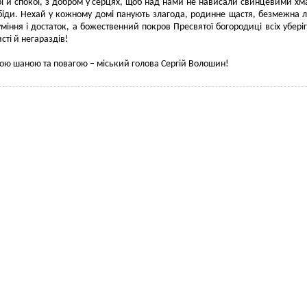
і й спокої, з добром у серцях, щоб над нами не нависали свинцевими х
біди. Нехай у кожному домі панують злагода, родинне щастя, безмежна 
міння і достаток, а божественний покров Пресвятої богородиці всіх уберіг
сті й негараздів!
ою шаною та повагою – міський голова Сергій Волошин!