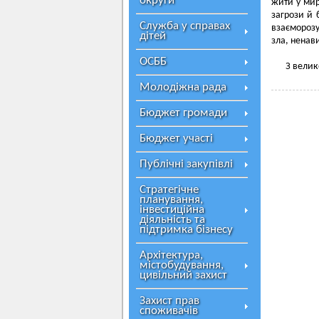
округи
жити у мир
загрози й 
Служба у справах
взаєморозу
дітей
зла, ненави
ОСББ
З велик
Молодіжна рада
Бюджет громади
Бюджет участі
Публічні закупівлі
Стратегічне
планування,
інвестиційна
діяльність та
підтримка бізнесу
Архітектура,
містобудування,
цивільний захист
Захист прав
споживачів