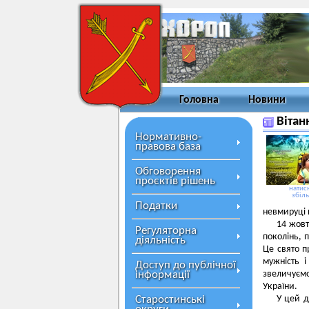
Головна
Новини
Вітан
Нормативно-
правова база
Обговорення
проєктів рішень
натисн
збіл
Податки
невмируці 
14 жовт
Регуляторна
поколінь, 
діяльність
Це свято п
мужність 
Доступ до публічної
інформації
звеличуємо
України.
Старостинські
У цей д