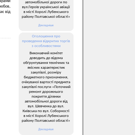
марами
автомобільної дороги по
любов,
вул.Героїв української авіації
ає від
в місті Хоролі Лубенського
району Полтавської області»
Докладніше
Оголошення про
проведення відкритих торгів
з особливостями
Виконавчий комітет
доводить до відома
обґрунтування технічних та
якісних характеристик
закупівлі, розміру
бюджетного призначення,
очікуваної вартості предмета
закупівлі послуги «Поточний
ремонт дорожнього
покриття ділянки
автомобільної дороги від
вул. Шевченка до вул.
Київська по вул. Соборності
в місті Хоролі Лубенського
району Полтавської області»
Докладніше