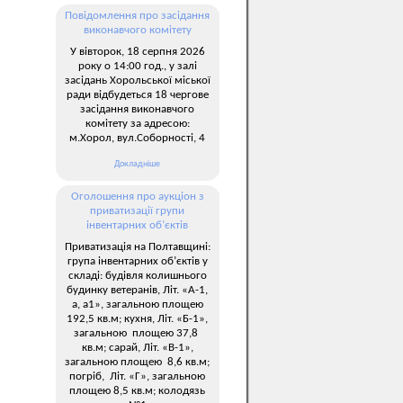
Повідомлення про засідання
виконавчого комітету
У вівторок, 18 серпня 2026
року о 14:00 год., у залі
засідань Хорольської міської
ради відбудеться 18 чергове
засідання виконавчого
комітету за адресою:
м.Хорол, вул.Соборності, 4
Докладніше
Оголошення про аукціон з
приватизації групи
інвентарних об’єктів
Приватизація на Полтавщині:
група інвентарних об’єктів у
складі: будівля колишнього
будинку ветеранів, Літ. «А-1,
а, а1», загальною площею
192,5 кв.м; кухня, Літ. «Б-1»,
загальною площею 37,8
кв.м; сарай, Літ. «В-1»,
загальною площею 8,6 кв.м;
погріб, Літ. «Г», загальною
площею 8,5 кв.м; колодязь