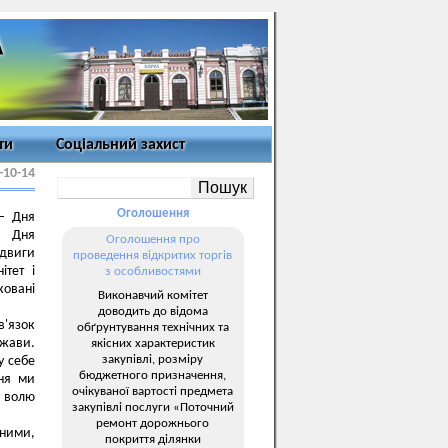
ти
Соціальний захист
-10-14
Оголошення
 – Дня
а Дня
Оголошення про
одвиги
проведення відкритих торгів
ітет і
з особливостями
ковані
Виконавчий комітет
доводить до відома
в'язок
обґрунтування технічних та
ржави.
якісних характеристик
закупівлі, розміру
у себе
бюджетного призначення,
дня ми
очікуваної вартості предмета
і волю
закупівлі послуги «Поточний
ремонт дорожнього
еними,
покриття ділянки