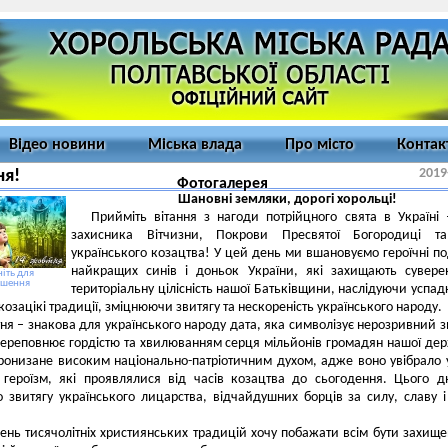
Відео новини
Міська влада
Про місто
Контак
2019
ня!
Фотогалерея
Шановні земляки, дорогі хорольці!
Прийміть вітання з нагоди потрійцного свята в Україні
захисника Вітчизни, Покрови Пресвятої Богородиці т
українського козацтва! У цей день ми вшановуємо героїчні п
найкращих синів і доньок України, які захищають суверен
іть для
ьшення
територіальну цілісність нашої Батьківщини, наслідуючи успад
козацікі традиції, зміцнюючи звитягу та нескореність українського народу.
ня – знакова для українського народу дата, яка символізує нерозривний з
переповнює гордістю та хвилюванням серця мільйонів громадян нашої де
ронизане високим національно-патріотичним духом, адже воно увібрало 
і героїзм, які проявлялися від часів козацтва до сьогодення. Цього 
 звитягу українського лицарства, відчайдушних борців за силу, славу 
ень тисячолітніх християнських традицій хочу побажати всім бути захищ