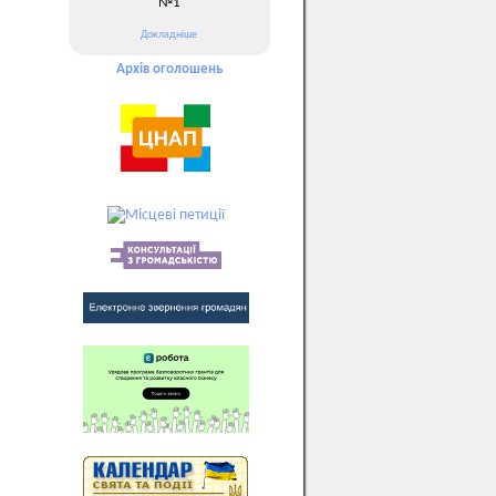
№1
Докладніше
Архів оголошень