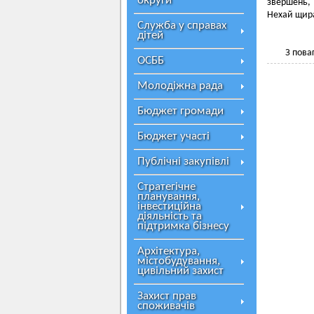
округи
звершень, 
Нехай щира
Служба у справах
дітей
З поваг
ОСББ
Молодіжна рада
Бюджет громади
Бюджет участі
Публічні закупівлі
Стратегічне
планування,
інвестиційна
діяльність та
підтримка бізнесу
Архітектура,
містобудування,
цивільний захист
Захист прав
споживачів