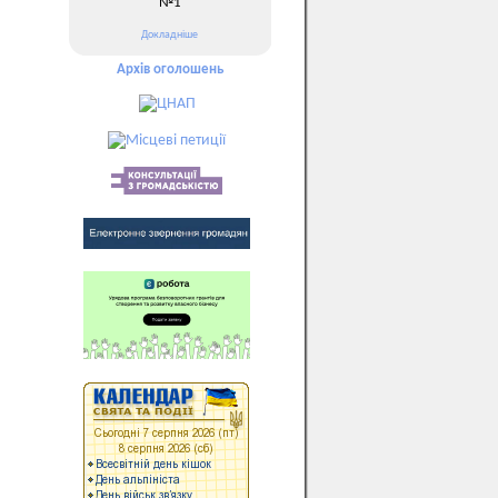
№1
Докладніше
Архів оголошень