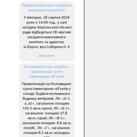
Повідомлення про засідання
виконавчого комітету
У вівторок, 18 серпня 2026
року о 14:00 год., у залі
засідань Хорольської міської
ради відбудеться 18 чергове
засідання виконавчого
комітету за адресою:
м.Хорол, вул.Соборності, 4
Докладніше
Оголошення про аукціон з
приватизації групи
інвентарних об’єктів
Приватизація на Полтавщині:
група інвентарних об’єктів у
складі: будівля колишнього
будинку ветеранів, Літ. «А-1,
а, а1», загальною площею
192,5 кв.м; кухня, Літ. «Б-1»,
загальною площею 37,8
кв.м; сарай, Літ. «В-1»,
загальною площею 8,6 кв.м;
погріб, Літ. «Г», загальною
площею 8,5 кв.м; колодязь