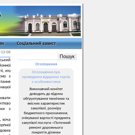
ти
Соціальний захист
-12-06
тський
Оголошення
йонної
і, хто
Оголошення про
ємо з
проведення відкритих торгів
тання
з особливостями
 нашої
Виконавчий комітет
доводить до відома
рювати
обґрунтування технічних та
иттєво
якісних характеристик
закупівлі, розміру
зки з
бюджетного призначення,
очікуваної вартості предмета
, хоча
закупівлі послуги «Поточний
ерпної
ремонт дорожнього
удових
покриття ділянки