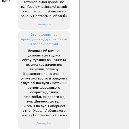
агоди!
автомобільної дороги по
вул.Героїв української авіації
в місті Хоролі Лубенського
району Полтавської області»
Докладніше
Оголошення про
проведення відкритих торгів
з особливостями
Виконавчий комітет
доводить до відома
обґрунтування технічних та
якісних характеристик
закупівлі, розміру
бюджетного призначення,
очікуваної вартості предмета
закупівлі послуги «Поточний
ремонт дорожнього
покриття ділянки
автомобільної дороги від
вул. Шевченка до вул.
Київська по вул. Соборності
в місті Хоролі Лубенського
району Полтавської області»
Докладніше