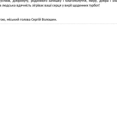
успіхів, добробуту, родинного затишку і благополуччя, миру, добра і зл
 людська вдячність зігріває ваші серця у вирії щоденних турбот!
ою, міський голова Сергій Волошин.