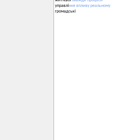
життєвої
завжди
процеси
управлі
ння
впливу
реальному
громадські