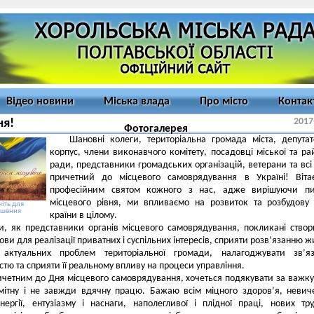
Відео новини
Міська влада
Про місто
Контак
2017
ня!
Фотогалерея
Шановні колеги, територіальна громада міста, депута
корпус, члени виконавчого комітету, посадовці міської та ра
ради, представники громадських організацій, ветерани та всі т
причетний до місцевого самоврядування в Україні! Віта
професійним святом кожного з нас, адже вирішуючи пи
місцевого рівня, ми впливаємо на розвиток та розбудову
іть для
ьшення
країни в цілому.
, як представники органів місцевого самоврядування, покликані ство
ови для реалізації приватних і суспільних інтересів, сприяти розв’язанню ж
актуальних проблем територіальної громади, налагоджувати зв’я
стю та сприяти її реальному впливу на процеси управління.
ичетним до Дня місцевого самоврядування, хочеться подякувати за важку
омітну і не завжди вдячну працю. Бажаю всім міцного здоров’я, невич
нергії, ентузіазму і наснаги, наполегливої і плідної праці, нових тр