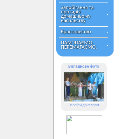
Запобігання та
протидія
домашньому
насильству
Краєзнавство
ПАМ’ЯТАЄМО.
ПЕРЕМАГАЄМО.
Випадкове фото
Перейти до галереї