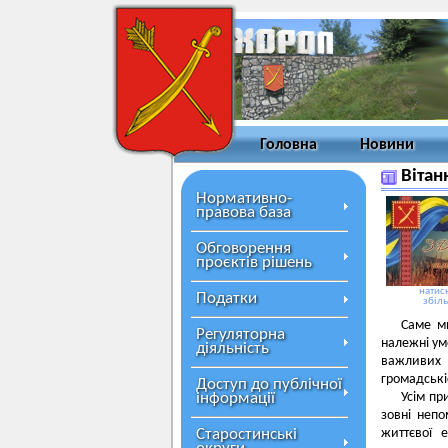
Головна
Новини
Вітан
Нормативно-
правова база
Обговорення
проєктів рішень
натисн
Податки
збіл
Саме ми
Регуляторна
належні ум
діяльність
важливих 
громадські
Доступ до публічної
інформації
Усім пр
зовні неп
Старостинські
життєвої е