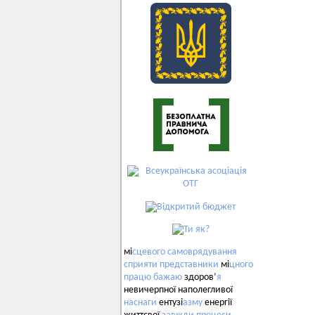
мі
сцевого
самоврядування
сприяти
представники
мі
цного
працю
бажаю
здоров’
я
невичерпної наполегливої
наснаги
ентузі
азму
енергії