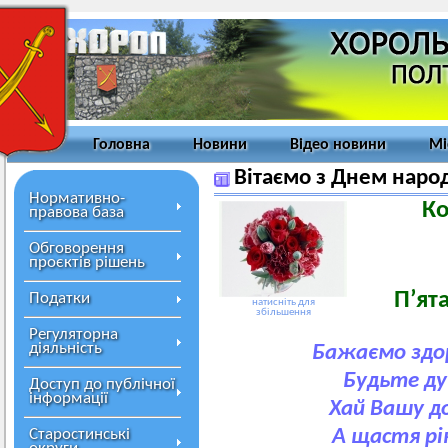
Головна
Новини
Відео новини
Мі
Вітаємо з Днем наро
Нормативно-
Ко
правова база
Обговорення
проєктів рішень
з
П’ята
Податки
натисніть для
збільшення
Регуляторна
діяльність
Бажаємо здор
Будьте ду
Доступ до публічної
інформації
Хай Вашу д
Старостинські
А щастя рік