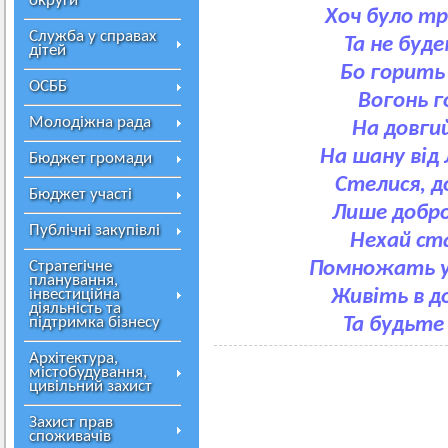
округи
Хоч було тр
Служба у справах
Та не буде
дітей
Бо горить 
ОСББ
Вогонь г
Молодіжна рада
На довгий 
На шану від 
Бюджет громади
Стелися, д
Бюджет участі
Лише добро
Публічні закупівлі
Нехай ста
Стратегічне
Помножать ус
планування,
інвестиційна
Живіть в до
діяльність та
підтримка бізнесу
Та будьте
Архітектура,
містобудування,
цивільний захист
Захист прав
споживачів