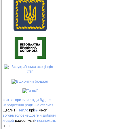
життя
горить
завжди
будьте
народження
родинне
стелися
щасливі!
тепло
крі
зь
многії
вогонь
головне
довгий
добром
людей
радості успі
х
помножать
наші