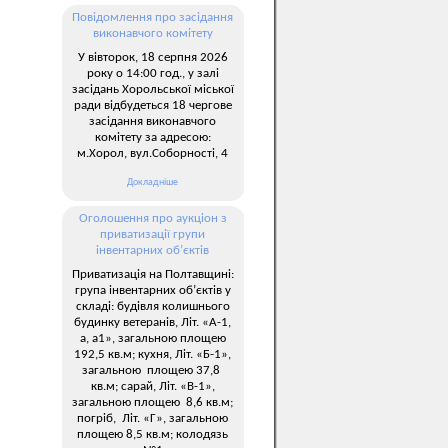
Повідомлення про засідання
виконавчого комітету
У вівторок, 18 серпня 2026
року о 14:00 год., у залі
засідань Хорольської міської
ради відбудеться 18 чергове
засідання виконавчого
комітету за адресою:
м.Хорол, вул.Соборності, 4
Докладніше
Оголошення про аукціон з
приватизації групи
інвентарних об’єктів
Приватизація на Полтавщині:
група інвентарних об’єктів у
складі: будівля колишнього
будинку ветеранів, Літ. «А-1,
а, а1», загальною площею
192,5 кв.м; кухня, Літ. «Б-1»,
загальною площею 37,8
кв.м; сарай, Літ. «В-1»,
загальною площею 8,6 кв.м;
погріб, Літ. «Г», загальною
площею 8,5 кв.м; колодязь