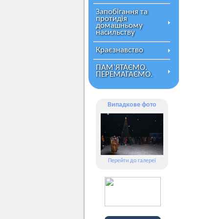
Запобігання та
протидія
домашньому
насильству
Краєзнавство
ПАМ’ЯТАЄМО.
ПЕРЕМАГАЄМО.
Випадкове фото
Перейти до галереї