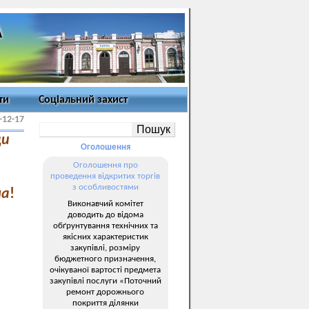
ти
Соціальний захист
-12-17
ди
Оголошення
Оголошення про
проведення відкритих торгів
з особливостями
ча
!
Виконавчий комітет
доводить до відома
обґрунтування технічних та
якісних характеристик
закупівлі, розміру
бюджетного призначення,
очікуваної вартості предмета
закупівлі послуги «Поточний
ремонт дорожнього
покриття ділянки