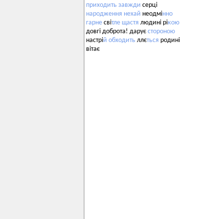
приходить
завжди
серці
народження
нехай
неодмі
нно
гарне
сві
тле
щастя
людині рі
кою
довгі доброта! дарує
стороною
настрі
й
обходить
ллє
ться
родині
вітає