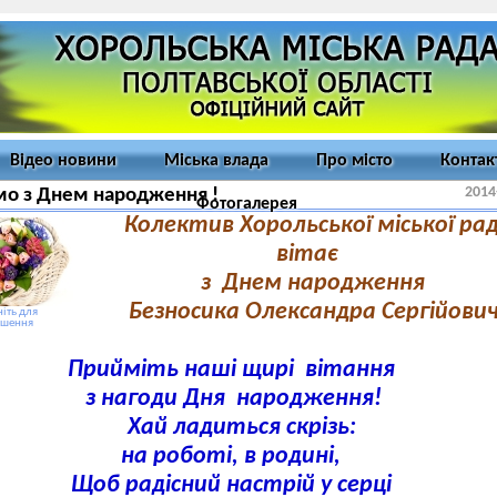
Відео новини
Міська влада
Про місто
Контак
2014
мо з Днем народження !
Фотогалерея
Колектив Хорольської міської ра
вітає
з Днем народження
Безносика Олександра Сергійови
іть для
ьшення
Прийміть наші щирі вітання
з нагоди Дня народження!
Хай ладиться скрізь:
на роботі, в родині,
Щоб радісний настрій у серці