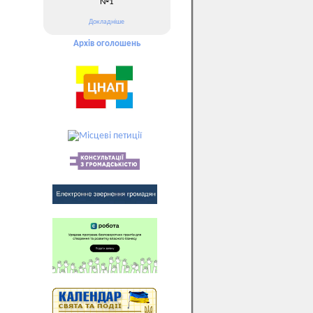
№1
Докладніше
Архів оголошень