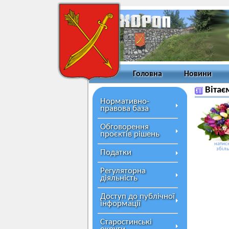
Головна
Новини
Вітає
Нормативно-
правова база
Обговорення
проєктів рішень
натисн
збіл
Податки
Регуляторна
діяльність
Доступ до публічної
інформації
Старостинські