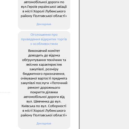
автомобільної дороги по
вул.Героїв української авіації
в місті Хоролі Лубенського
району Полтавської області»
Докладніше
Оголошення про
проведення відкритих торгів
з особливостями
Виконавчий комітет
доводить до відома
обґрунтування технічних та
якісних характеристик
закупівлі, розміру
бюджетного призначення,
очікуваної вартості предмета
закупівлі послуги «Поточний
ремонт дорожнього
покриття ділянки
автомобільної дороги від
вул. Шевченка до вул.
Київська по вул. Соборності
в місті Хоролі Лубенського
району Полтавської області»
Докладніше