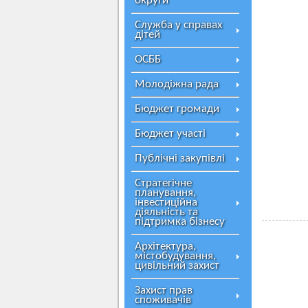
округи
Служба у справах
дітей
ОСББ
Молодіжна рада
Бюджет громади
Бюджет участі
Публічні закупівлі
Стратегічне
А в 
планування,
інвестиційна
діяльність та
підтримка бізнесу
Архітектура,
містобудування,
цивільний захист
Захист прав
споживачів