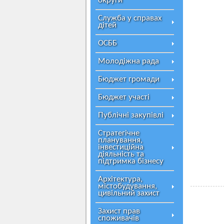
округи
Служба у справах
дітей
ОСББ
Молодіжна рада
Бюджет громади
Бюджет участі
Публічні закупівлі
Стратегічне
планування,
інвестиційна
діяльність та
підтримка бізнесу
А в 
Архітектура,
містобудування,
цивільний захист
Захист прав
споживачів