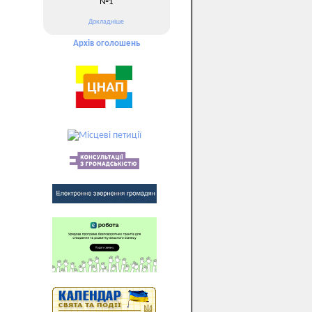
№1
Докладніше
Архів оголошень