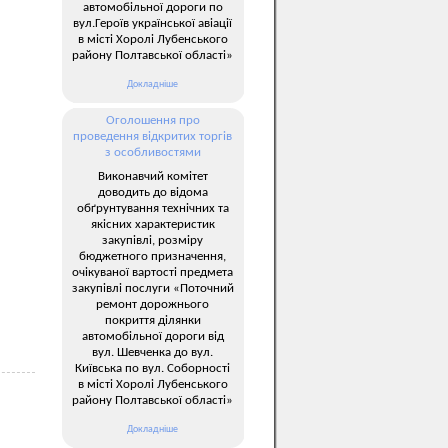
автомобільної дороги по
вул.Героїв української авіації
в місті Хоролі Лубенського
району Полтавської області»
Докладніше
Оголошення про
проведення відкритих торгів
з особливостями
Виконавчий комітет
доводить до відома
обґрунтування технічних та
якісних характеристик
закупівлі, розміру
бюджетного призначення,
очікуваної вартості предмета
закупівлі послуги «Поточний
ремонт дорожнього
покриття ділянки
автомобільної дороги від
вул. Шевченка до вул.
Київська по вул. Соборності
в місті Хоролі Лубенського
району Полтавської області»
Докладніше