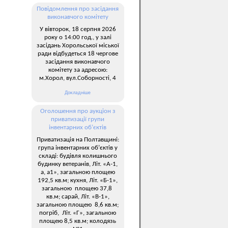
Повідомлення про засідання
виконавчого комітету
У вівторок, 18 серпня 2026
року о 14:00 год., у залі
засідань Хорольської міської
ради відбудеться 18 чергове
засідання виконавчого
комітету за адресою:
м.Хорол, вул.Соборності, 4
Докладніше
Оголошення про аукціон з
приватизації групи
інвентарних об’єктів
Приватизація на Полтавщині:
група інвентарних об’єктів у
складі: будівля колишнього
будинку ветеранів, Літ. «А-1,
а, а1», загальною площею
192,5 кв.м; кухня, Літ. «Б-1»,
загальною площею 37,8
кв.м; сарай, Літ. «В-1»,
загальною площею 8,6 кв.м;
погріб, Літ. «Г», загальною
площею 8,5 кв.м; колодязь