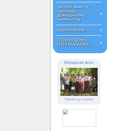
Запобігання та
протидія
домашньому
насильству
Краєзнавство
ПАМ’ЯТАЄМО.
ПЕРЕМАГАЄМО.
Випадкове фото
Перейти до галереї