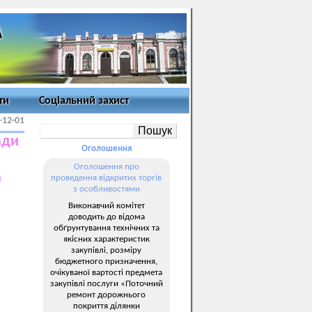
ти
Соціальний захист
-12-01
ади
Оголошення
Оголошення про
а
проведення відкритих торгів
з особливостями
Виконавчий комітет
доводить до відома
обґрунтування технічних та
якісних характеристик
закупівлі, розміру
бюджетного призначення,
очікуваної вартості предмета
закупівлі послуги «Поточний
ремонт дорожнього
покриття ділянки