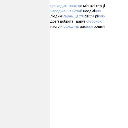
приходить
завжди
міської серці
народження
нехай
неодмі
нно
людині
гарне
щастя
сві
тле
рі
кою
довгі доброта! дарує
стороною
настрі
й
обходить
ллє
ться
родині