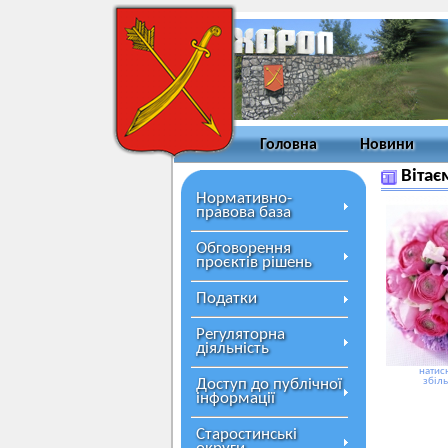
Головна
Новини
Вітає
Нормативно-
правова база
Обговорення
проєктів рішень
Податки
Регуляторна
діяльність
натисн
Доступ до публічної
збіл
інформації
Старостинські