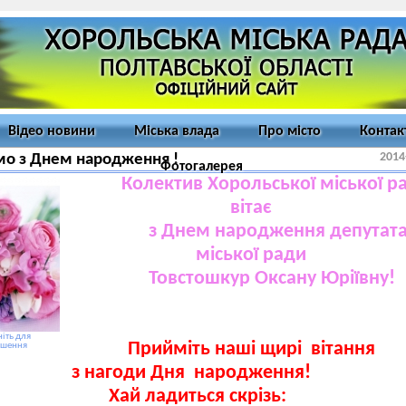
Відео новини
Міська влада
Про місто
Контак
2014
мо з Днем народження !
Фотогалерея
Колектив Хорольської міської р
вітає
з Днем народження депутат
міської ради
Товстошкур Оксану Юріївну!
іть для
Прийміть наші щирі вітання
ьшення
з нагоди Дня народження!
Хай ладиться скрізь: