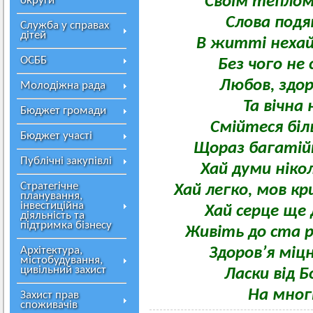
Своїм теплом 
округи
Слова подяк
Служба у справах
дітей
В житті нехай 
ОСББ
Без чого не
Любов, здор
Молодіжна рада
Та вічна
Бюджет громади
Смійтеся біл
Бюджет участі
Щораз багатійт
Публічні закупівлі
Хай думи ніко
Стратегічне
Хай легко, мов к
планування,
інвестиційна
Хай серце ще 
діяльність та
підтримка бізнесу
Живіть до ста р
Архітектура,
Здоров’я міц
містобудування,
цивільний захист
Ласки від Б
На многії
Захист прав
споживачів