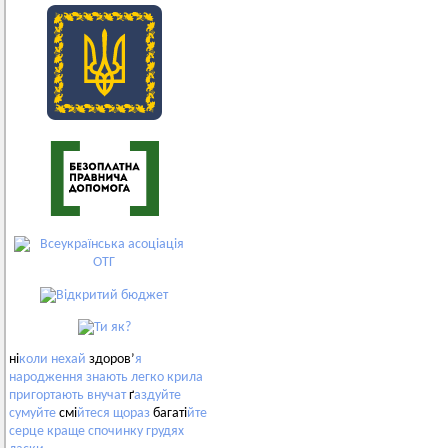
ні
коли
нехай
здоров’
я
народження
знають
легко
крила
пригортають
внучат
ґ
аздуйте
сумуйте
смі
йтеся
щораз
багаті
йте
серце
краще
спочинку
грудях