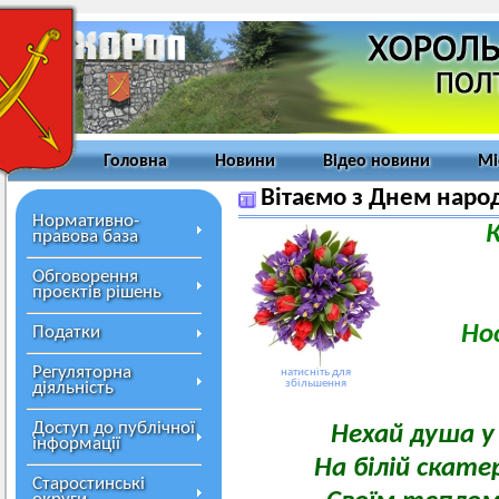
Головна
Новини
Відео новини
Мі
Вітаємо з Днем наро
Нормативно-
Колект
правова база
Обговорення
проєктів рішень
з
Носен
Податки
Регуляторна
натисніть для
збільшення
діяльність
Доступ до публічної
Нехай душа у 
інформації
На білій скатер
Старостинські