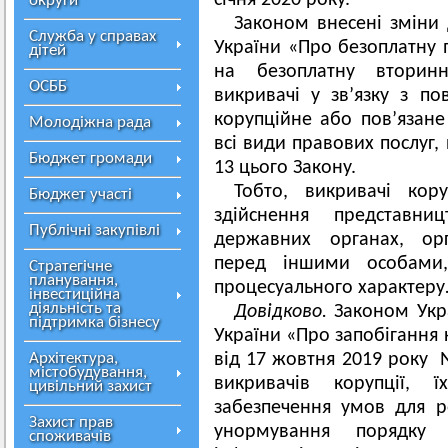
січня 2020 року.
округи
Законом внесені зміни 
Служба у справах
України «Про безоплатну 
дітей
на безоплатну вторин
ОСББ
викривачі у зв’язку з п
корупційне або пов’язан
Молодіжна рада
всі види правових послуг,
Бюджет громади
13 цього Закону.
Тобто, викривачі кор
Бюджет участі
здійснення представни
Публічні закупівлі
державних органах, орг
перед іншими особами,
Стратегічне
планування,
процесуального характеру
інвестиційна
діяльність та
Довідково.
Законом Укра
підтримка бізнесу
України «Про запобігання 
Архітектура,
від 17 жовтня 2019 року 
містобудування,
викривачів корупції, ї
цивільний захист
забезпечення умов для р
Захист прав
унормування порядку 
споживачів