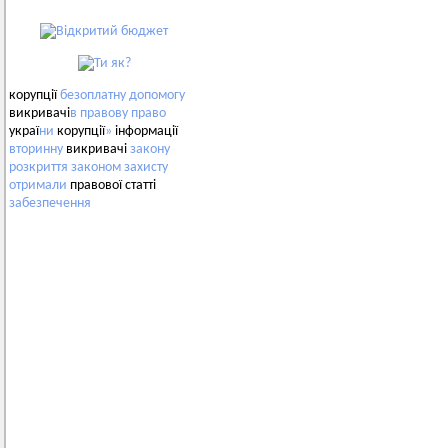
корупції
безоплатну
допомогу
викривачі
в
правову
право
украї
ни
корупції
»
інформації
вторинну
викривачі
закону
розкриття
законом
захисту
отримали
правової статті
забезпечення