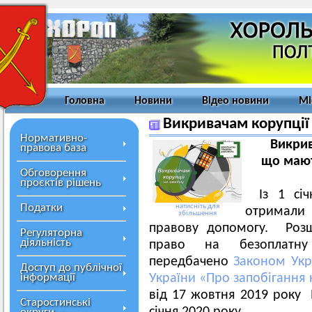
Головна
Новини
Відео новини
Мі
Викривачам корупції 
Нормативно-
Викрив
правова база
що мают
Обговорення
проєктів рішень
Із 1 сі
Податки
натисніть для
отримали
збільшення
правову допомогу. Розш
Регуляторна
діяльність
право на безоплатну
передбачено
Законом Укр
Доступ до публічної
інформації
України «Про запобігання 
від 17 жовтня 2019 року 
Старостинські