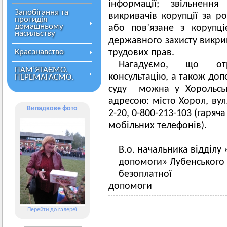
інформації; звільнення
Запобігання та
викривачів корупції за р
протидія
домашньому
або пов’язане з корупц
насильству
державного захисту викрив
Краєзнавство
трудових прав.
Нагадуємо, що от
ПАМ’ЯТАЄМО.
консультацію, а також доп
ПЕРЕМАГАЄМО.
суду можна у Хорольсь
адресою: місто Хорол, вул.
Випадкове фото
2-20, 0-800-213-103 (гаряча
мобільних телефонів).
В.о. начальника відділу
допомоги» Лубенського 
безоплатної 
допомоги Н
Перейти до галереї