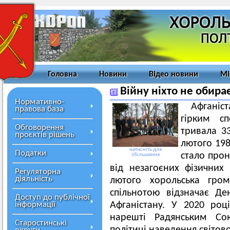
Головна
Новини
Відео новини
Мі
Війну ніхто не обирає,
Нормативно-
Афгані
правова база
гірким сп
Обговорення
тривала 33
проєктів рішень
лютого 198
натисніть для
Податки
стало про
збільшення
від незагоєних фізичних
Регуляторна
діяльність
лютого хорольська гром
спільнотою відзначає Де
Доступ до публічної
інформації
Афганістану. У 2020 роц
нарешті Радянським Со
Старостинські