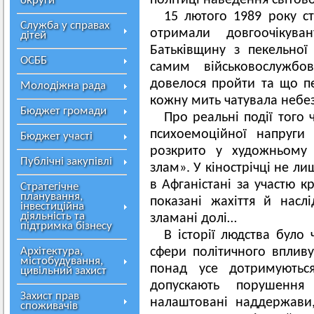
політиці наведення світов
округи
15 лютого 1989 року ст
Служба у справах
отримали довгоочікув
дітей
Батьківщину з пекельної
ОСББ
самим військовослужбо
довелося пройти та що п
Молодіжна рада
кожну мить чатувала небез
Бюджет громади
Про реальні події того
психоемоційної напруг
Бюджет участі
розкрито у художньому 
Публічні закупівлі
злам». У кінострічці не л
в Афганістані за участю к
Стратегічне
планування,
показані жахіття й наслі
інвестиційна
діяльність та
зламані долі…
підтримка бізнесу
В історії людства було 
Архітектура,
сфери політичного впливу.
містобудування,
понад усе дотримуються
цивільний захист
допускають порушенн
Захист прав
налаштовані наддержави
споживачів