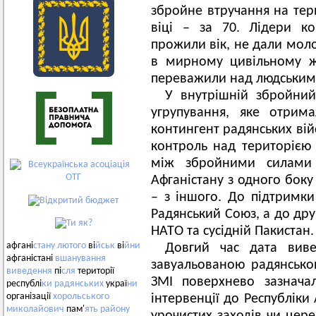
збройне втручання на тери
віці – за 70. Лідери ко
прожили вік, не дали мо
в мирному цивільному жи
переважили над людським
У внутрішній збройний
угрупування, яке отрим
контингент радянських вій
контроль над територією 
між збройними силами 
Афганістану з одного бок
– з іншого. До підтримки
Радянський Союз, а до дру
НАТО та сусідній Пакистан.
афгані
стану
лютого
ві
йськ
ві
йни
Довгий час дата виве
афганістані
вшанування
завуальованою радянсько
виведення
пі
сля
території
ЗМІ поверхнево зазнача
республі
ки
радянських
украї
ни
організації
хорольського
інтервенції до Республіки
миколайович
пам'
ять
району