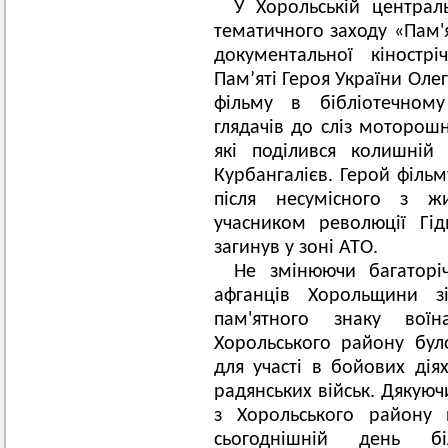
У Хорольській централ
тематичного заходу «Пам'я
документальної кіностр
Пам’яті Героя України Оле
фільму в бібліотечному
глядачів до сліз моторош
які поділився колишній
Курбангалієв. Герой філь
після несумісного з ж
учасником революції Гід
загинув у зоні АТО.
Не змінюючи багаторіч
афганців Хорольщини з
пам'ятного знаку воїна
Хорольського району бул
для участі в бойових дія
радянських військ. Дякуюч
з Хорольського району
сьогоднішній день 