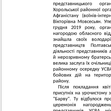
представницького орг
Хорольської районної орга
Афганістану (воїнів-інтер
Вікторівна Мовсесьян. Упе
грудня 2019 року, орга
нагородою обласного від
знайшла своїх володарі
представництв Полтавсь
діяльності представників а
й нерозривному братерськ
велика заслуга їх очільниц
районному осередку УСВА 
бойових дій на територ
району.
Після покладання кві
присутніх на урочистому з
"Барву". Ту відбулося п
церемонія нагородже