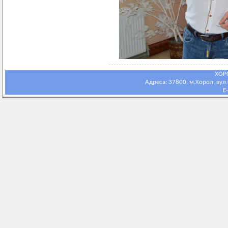
ХОР
Адреса: 37800, м.Хорол, вул.С
E