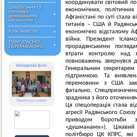
координувати світовий по
Запобігання та
економічних, політичних
протидія
домашньому
Афганістані по суті стала
насильству
титанів – США й Радянськ
Краєзнавство
економічно відсталому Аф
війна. Президент Ісламс
ПАМ’ЯТАЄМО.
прорадянськими погляда
ПЕРЕМАГАЄМО.
втрати контролю над 
повноважень звернувся д
Випадкове фото
Генеральним секретарем
підтримкою. Та виявле
перемовини з США закі
фатально. Спецпризначен
зрадника з його оточенням
Перейти до галереї
Ця спецоперація стала в
агресії Радянського Союзу
приводом боротьби 
«душманами»). Цікави
політбюро ЦК КПРС, які