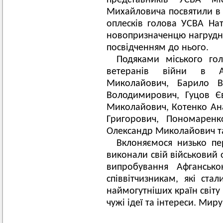
представників УСВА мі
Михайловича посвятили в п
оплесків голова УСВА Нат
новопризначенцю нагрудний
посвідченням до нього.
Подяками міського го
ветеранів війни в А
Миколайович, Барило Ві
Володимирович, Гуцов Є
Миколайович, Котенко Ана
Григорович, Пономаренк
Олександр Миколайович т
Вклоняємося низько пер
виконали свій військовий
випробування Афганськ
співвітчизникам, які ст
наймогутніших країн світу 
чужі ідеї та інтереси. Мир