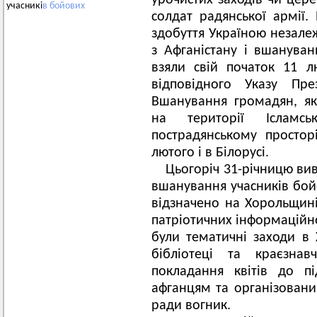
урочистих заходів чи цер
учасникі
в
бойових
солдат радянської армії.
здобуття Україною незалеж
з Афганістану і вшануванн
взяли свій початок 11 л
відповідного Указу Пр
Вшанування громадян, як
на території Ісламсь
пострадянському просторі
лютого і в Білорусі.
Цьогоріч 31-річницю вив
вшанування учасників бой
відзначено на Хорольщині
патріотичних інформаційно
були тематичні заходи в
бібліотеці та краєзнав
покладання квітів до п
афганцям та організовани
ради вогник.