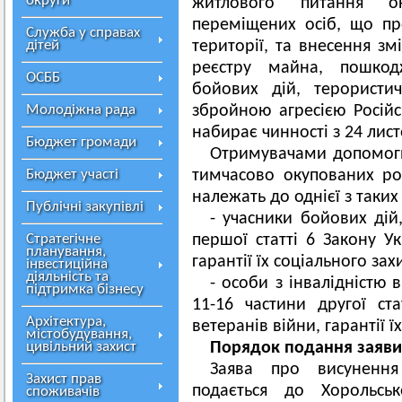
округи
житлового питання о
переміщених осіб, що п
Служба у справах
дітей
території, та внесення з
реєстру майна, пошкод
ОСББ
бойових дій, терористич
Молодіжна рада
збройною агресією Російс
набирає чинності з 24 лис
Бюджет громади
Отримувачами допомоги
Бюджет участі
тимчасово окупованих ро
належать до однієї з таких
Публічні закупівлі
- учасники бойових дій
Стратегічне
першої статті 6 Закону Ук
планування,
гарантії їх соціального зах
інвестиційна
діяльність та
- особи з інвалідністю 
підтримка бізнесу
11-16 частини другої ст
Архітектура,
ветеранів війни, гарантії ї
містобудування,
цивільний захист
Порядок подання заяви
Заява про висунення
Захист прав
подається до Хорольськ
споживачів