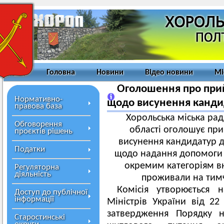
Головна
Новини
Відео новини
Мі
Оголошення про прий
Нормативно-
щодо висунення кандид
правова база
Хорольська міська рад
Обговорення
області оголошує при
проєктів рішень
висунення кандидатур до
Податки
щодо надання допомоги 
окремим категоріям в
Регуляторна
діяльність
проживали на тимч
Комісія утворюється 
Доступ до публічної
інформації
Міністрів України від 
затвердження Порядку 
Старостинські