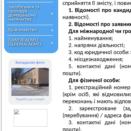
сприйняття її змісту, і пов
Запобігання та
1. Відомості про канди
протидія
домашньому
наявності).
насильству
2. Відомості про заявни
Краєзнавство
Для міжнародної чи гро
1. найменування;
ПАМ’ЯТАЄМО.
ПЕРЕМАГАЄМО.
2. напрями діяльності;
3. код юридичної особи з
4. місцезнаходження;
Випадкове фото
5. контактні дані (но
пошти).
Для фізичної особи:
1. реєстраційний номер 
(крім осіб, які відмовили
Перейти до галереї
переконань і мають відпові
2. зареєстроване (з
(перебування) / адреса фа
3. контактні дані (но
пошти).