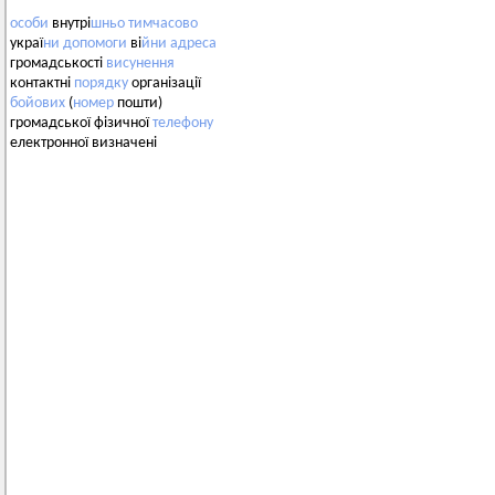
особи
внутрі
шньо
тимчасово
украї
ни
допомоги
ві
йни
адреса
громадськості
висунення
контактні
порядку
організації
бойових
(
номер
пошти)
громадської фізичної
телефону
електронної визначені