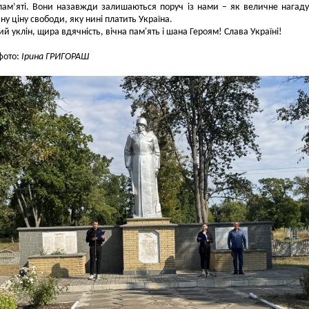
пам’яті. Вони назавжди залишаються поруч із нами – як величне нагад
ну ціну свободи, яку нині платить Україна.
й уклін, щира вдячність, вічна пам'ять і шана Героям! Слава Україні!
 фото:
Ірина ГРИГОРАШ