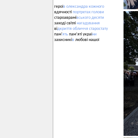
герої
в
олександра
кожного
вдячності
портретах
голови
староаврамі
вського
десяти
заході світлі
нагадування
ві
дкриття
обличчя
старостату
пам'
ять
пам’яті украї
ни
захисникі
в
любові нашої