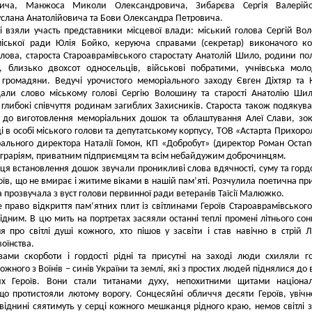
вича,
Манжоса Миколи Олександровича, 
Зибарєва Сергія Валерій
слана Анатолійовича та Бови Олександра Петровича.
і взяли участь представники місцевої влади: міський голова Сергій Во
міської ради Юлія Бойко, керуюча справами (секретар) виконачого ко
лова, староста Староаврамівського старостату Анатолій Шило, родини по
в, близько двохсот односельців, військові побратими, учнівська мол
 громадяни. Ведучі урочистого меморіального заходу Євген Діхтяр та 
али слово міському голові Сергію Волошину та старості Анатолію Шил
глибокі співчуття родинам загиблих Захисників. Староста також подякува
 до виготовлення меморіальних дошок та облаштування Алеї Слави, зо
ді в особі міського голови та депутатському корпусу, ТОВ «Астарта Прихоро
рального директора Наталії Гомон, КП «Добробут» (директор Роман Остап
граріям, приватним підприємцям та всім небайдужим доброчинцям.
сця встановлення дошок звучали проникливі слова вдячності, суму та гордо
оїв, що не вмирає і житиме віками в нашій пам’яті. Розчулила поетична пр
а прозвучала з вуст голови первинної ради ветеранів Таїсії Малюжко.
 право відкриття пам’ятних плит із світлинами Героїв Староаврамівськог
рідним. В цю мить на портретах засяяли останні теплі промені літнього сон
я про світлі душі кожного, хто пішов у засвіти і став навічно в стрій Л
воїнства.
зами скорботи і гордості рідні та присутні на заході люди схиляли г
жного з Воїнів – синів України та землі, які з простих людей піднялися до 
их Героїв. Вони стали титанами духу, непохитними щитами націонал
що протистояли лютому ворогу. Сонцесяйні обличчя десяти Героїв, увічн
 віднині сяятимуть у серці кожного мешканця рідного краю, немов світлі з