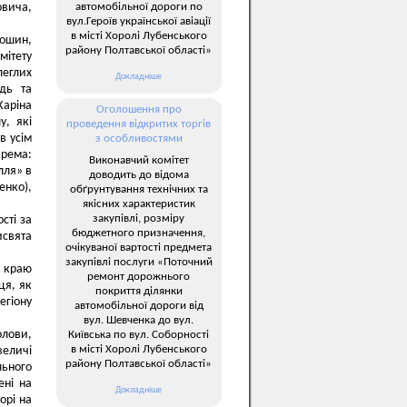
автомобільної дороги по
овича,
вул.Героїв української авіації
в місті Хоролі Лубенського
лошин,
району Полтавської області»
мітету
леглих
Докладніше
одь та
Каріна
Оголошення про
у, які
проведення відкритих торгів
в усім
з особливостями
крема:
Виконавчий комітет
лля» в
доводить до відома
енко),
обґрунтування технічних та
якісних характеристик
закупівлі, розміру
сті за
бюджетного призначення,
исвята
очікуваної вартості предмета
закупівлі послуги «Поточний
о краю
ремонт дорожнього
ця, як
покриття ділянки
егіону
автомобільної дороги від
вул. Шевченка до вул.
олови,
Київська по вул. Соборності
в місті Хоролі Лубенського
величі
району Полтавської області»
ьного
ені на
Докладніше
орі на