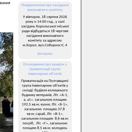
ування
Повідомлення про засідання
виконавчого комітету
У вівторок, 18 серпня 2026
року о 14:00 год., у залі
засідань Хорольської міської
ради відбудеться 18 чергове
засідання виконавчого
комітету за адресою:
м.Хорол, вул.Соборності, 4
Докладніше
Оголошення про аукціон з
приватизації групи
інвентарних об’єктів
Приватизація на Полтавщині:
група інвентарних об’єктів у
складі: будівля колишнього
будинку ветеранів, Літ. «А-1,
а, а1», загальною площею
192,5 кв.м; кухня, Літ. «Б-1»,
загальною площею 37,8
кв.м; сарай, Літ. «В-1»,
загальною площею 8,6 кв.м;
погріб, Літ. «Г», загальною
площею 8,5 кв.м; колодязь