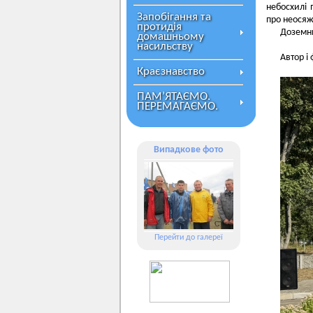
небосхилі 
Запобігання та
про неосяж
протидія
Доземни
домашньому
насильству
Автор і
Краєзнавство
ПАМ’ЯТАЄМО.
ПЕРЕМАГАЄМО.
Випадкове фото
Перейти до галереї