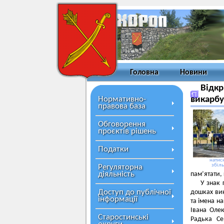
Головна
Новини
Відкр
Нормативно-
викарбу
правова база
Обговорення
проєктів рішень
Податки
натисн
збіл
Регуляторна
діяльність
пам’ятати,
У знак 
Доступ до публічної
дошках ви
інформації
та імена на
Івана Оле
Старостинські
Радька Се