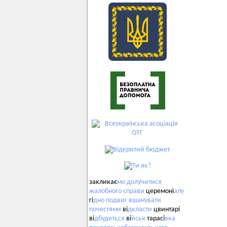
закликає
мо
долучитися
жалобного
справи
церемоні
алу
гі
дно
подвиг
вшанувати
почестями
ві
дкласти
цвинтарі
ві
дбудеться
ві
йськ
тарасі
вка