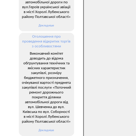
автомобільної дороги по
вул.Героїв української авіації
в місті Хоролі Лубенського
району Полтавської області»
Докладніше
Оголошення про
проведення відкритих торгів
з особливостями
Виконавчий комітет
доводить до відома
обґрунтування технічних та
якісних характеристик
закупівлі, розміру
бюджетного призначення,
очікуваної вартості предмета
закупівлі послуги «Поточний
ремонт дорожнього
покриття ділянки
автомобільної дороги від
вул. Шевченка до вул.
Київська по вул. Соборності
в місті Хоролі Лубенського
району Полтавської області»
Докладніше