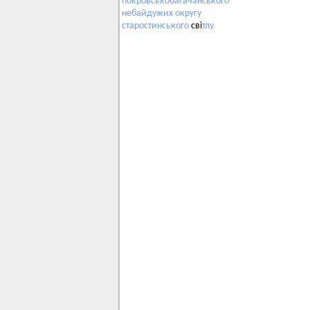
покровськобагачанського
небайдужих
округу
старостинського
сві
тлу