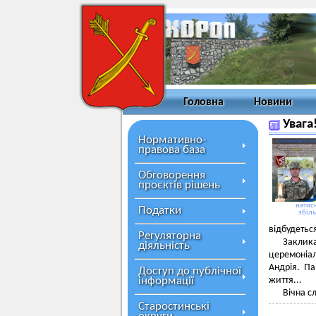
Головна
Новини
Увага
Нормативно-
правова база
Обговорення
проєктів рішень
натисн
Податки
збіл
відбудетьс
Регуляторна
Заклика
діяльність
церемоніал
Андрія. Па
Доступ до публічної
інформації
життя...
Вічна с
Старостинські