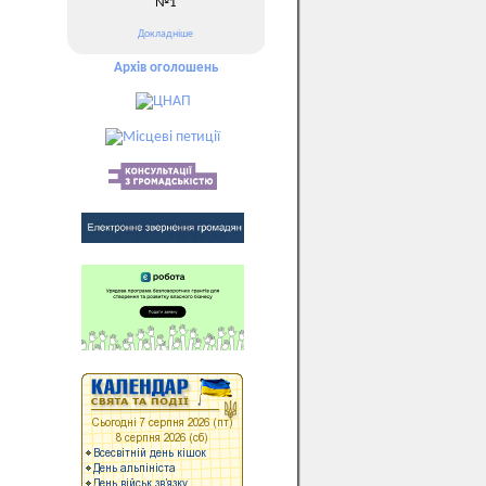
№1
Докладніше
Архів оголошень