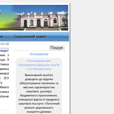
ти
Соціальний захист
-02-08
омади!
Оголошення
ння з
ицю, 9
Оголошення про
тника
проведення відкритих торгів
ідника
з особливостями
рмової
Виконавчий комітет
к ЗСУ
доводить до відома
у.
обґрунтування технічних та
обного
якісних характеристик
закупівлі, розміру
исника
бюджетного призначення,
вільне
очікуваної вартості предмета
закупівлі послуги «Поточний
ремонт дорожнього
покриття ділянки