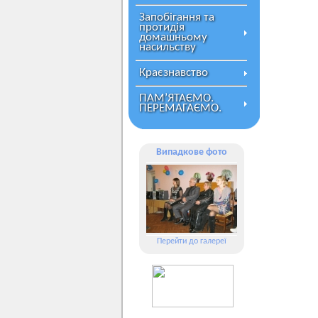
Запобігання та
протидія
домашньому
насильству
Краєзнавство
ПАМ’ЯТАЄМО.
ПЕРЕМАГАЄМО.
Випадкове фото
Перейти до галереї