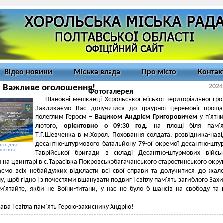
Відео новини
Міська влада
Про місто
Контак
2024
! Важливе оголошення!
Фотогалерея
Шановні мешканці Хорольської міської територіальної гр
Закликаємо Вас долучитися до траурної церемонії проща
полеглим Героєм –
Вациком Андрієм Григоровичем
у п'ятн
лютого
, орієнтовно о 09:30 год.
на площі біля пам'я
Т.Г.Шевченка в м.Хорол. Поховання солдата, розвідника-нав
десантно-штурмового батальйону 79-ої окремої десантно-шту
іть для
ьшення
Таврійської бригади в складі Десантно-штурмових війсь
я на цвинтарі в с.Тарасівка Покровськобагачанського старостинського округ
ємо всіх небайдужих відкласти всі свої справи та долучитися до жал
у, щоб гідно і з почестями вшанувати подвиг і світлу пам'ять загиблого Зах
м'ятайте, якби не Воїни-титани, у нас не було б шансів на свободу та 
лава і світла пам’ять Герою-захиснику Андрію!