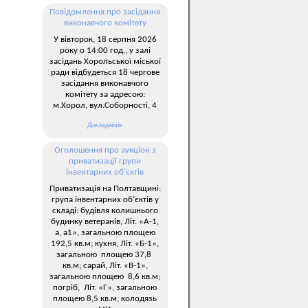
Повідомлення про засідання
виконавчого комітету
У вівторок, 18 серпня 2026
року о 14:00 год., у залі
засідань Хорольської міської
ради відбудеться 18 чергове
засідання виконавчого
комітету за адресою:
м.Хорол, вул.Соборності, 4
Докладніше
Оголошення про аукціон з
приватизації групи
інвентарних об’єктів
Приватизація на Полтавщині:
група інвентарних об’єктів у
складі: будівля колишнього
будинку ветеранів, Літ. «А-1,
а, а1», загальною площею
192,5 кв.м; кухня, Літ. «Б-1»,
загальною площею 37,8
кв.м; сарай, Літ. «В-1»,
загальною площею 8,6 кв.м;
погріб, Літ. «Г», загальною
площею 8,5 кв.м; колодязь