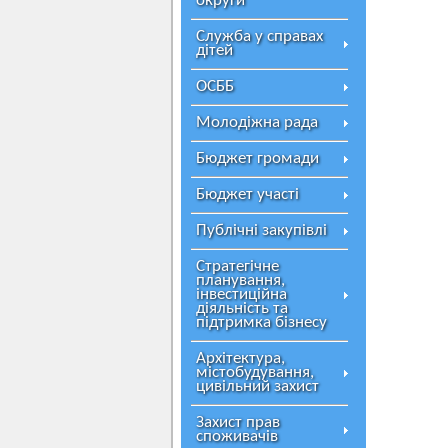
округи
Служба у справах
дітей
ОСББ
Молодіжна рада
Бюджет громади
Бюджет участі
Публічні закупівлі
Стратегічне
планування,
інвестиційна
діяльність та
підтримка бізнесу
Архітектура,
містобудування,
цивільний захист
Захист прав
споживачів