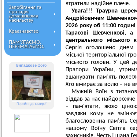
втратили надійне плече.
Запобігання та
Увага!!! Траурна цер
протидія
домашньому
Андрійовичем Шевченком 
насильству
2026 року об 11:00 годині
Краєзнавство
Тарасові Шевченкові, а
центрального міського
ПАМ’ЯТАЄМО.
ПЕРЕМАГАЄМО.
Сергія оголошено днем 
міської територіальної г
міського голови. У цей 
Випадкове фото
Прапори України, утрим
вшанувати пам’ять полег
Хто вмирає за волю – не 
Мужній Воїн з титано
віддав за нас найдорожче 
Перейти до галереї
– пам'ятати, якою ціно
завдяки кому не змінюєт
благословенна пам'ять Се
нашому Воїну Світла се
захисників. Честь і шана 