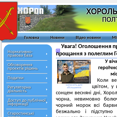
Головна
Новини
Відео новини
Мі
Увага! Оголошення п
Нормативно-
прощання з полеглим 
правова база
У віч
Обговорення
героїчн
проєктів рішень
мі
Податки
Коли ве
натисніть для
цвітом, у 
Регуляторна
збільшення
діяльність
сонцем весняні дні, Хоро
чорна, невимовно болюч
Доступ до публічної
інформації
чорний морок всі барви
безжально і підступно
Старостинські