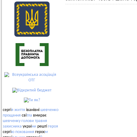
сергі
я
життя
іванівні
шевченко
прощання
сві
тла
вмирає
шевченку
голови
травня
захисника
украї
ни
решті
героя
сергі
ю
поховання
героє
м