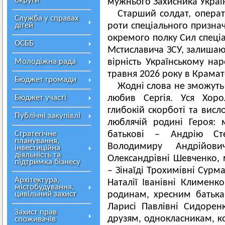
округи
мужнього Захисника Украї
Старший солдат, операт
Служба у справах
дітей
роти спеціального признач
окремого полку Сил спеціа
ОСББ
Мстиславича ЗСУ, залишаюч
Молодіжна рада
вірність Українському нар
травня 2026 року в Крамат
Бюджет громади
Жодні слова не зможуть з
Бюджет участі
любив Сергія. Уся Хоро
глибокій скорботі та висл
Публічні закупівлі
люблячій родині Героя: 
Стратегічне
батькові – Андрію Ст
планування,
Володимиру Андрійов
інвестиційна
діяльність та
Олександрівні Шевченко, м
підтримка бізнесу
– Зінаїді Трохимівні Сурма
Архітектура,
Наталії Іванівні Клименко
містобудування,
цивільний захист
родинам, хресним батька
Ларисі Павлівні Сидорен
Захист прав
друзям, однокласникам, к
споживачів