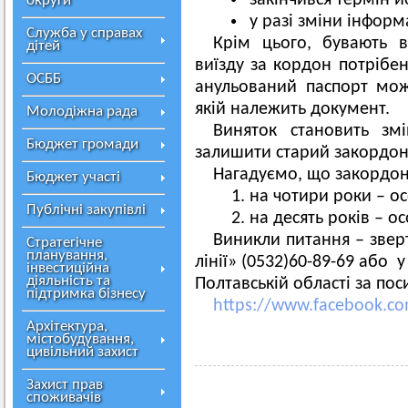
закінчився термін йо
округи
у разі зміни інформа
Служба у справах
Крім цього, бувають 
дітей
виїзду за кордон потрібе
ОСББ
анульований паспорт мож
якій належить документ.
Молодіжна рада
Виняток становить зм
Бюджет громади
залишити старий закордон
Нагадуємо, що закордон
Бюджет участі
на чотири роки – ос
Публічні закупівлі
на десять років – ос
Виникли питання – звер
Стратегічне
планування,
лінії» (0532)60-89-69 або
інвестиційна
діяльність та
Полтавській області за по
підтримка бізнесу
https://www.facebook.c
Архітектура,
містобудування,
цивільний захист
Захист прав
споживачів