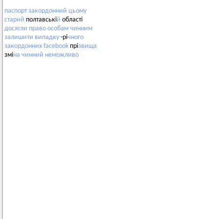
паспорт
закордонний
цьому
старий
полтавські
й
області
досягли
право
особам
чинним
залишити
випадку
-рі
чного
закордонних
facebook
прі
звища
змі
на
чинний
неможливо