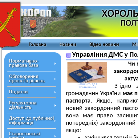
Головна
Новини
Відео новини
Мі
Управління ДМС у Пол
Нормативно-
Чи 
правова база
закордон
Обговорення
акту
проєктів рішень
натисніть для
Згідно 
збільшення
Податки
громадянин України
має п
паспорта
. Якщо, наприк
Регуляторна
діяльність
новий закордонний паспо
вона має право залишит
Доступ до публічної
інформації
попередніх) закордонний 
якщо:
Старостинські