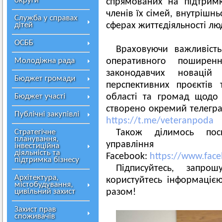
округи
спрямованих на підтримк
членів їх сімей, внутрішнь
Служба у справах
дітей
сферах життєдіяльності лю
ОСББ
Враховуючи важливість 
Молодіжна рада
оперативного поширен
законодавчих новацій 
Бюджет громади
перспективних проєктів 
Бюджет участі
області та громад щодо 
створено окремий телегр
Публічні закупівлі
https://t.me/veteranpoda
Стратегічне
Також ділимось пос
планування,
управлінн
інвестиційна
діяльність та
Facebook:
https://www.fac
підтримка бізнесу
Підписуйтесь, запр
Архітектура,
користуйтесь інформацією
містобудування,
цивільний захист
разом!
Захист прав
споживачів