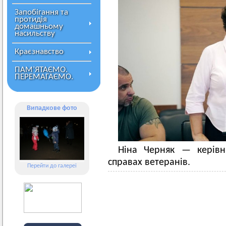
Запобігання та
протидія
домашньому
насильству
Краєзнавство
ПАМ’ЯТАЄМО.
ПЕРЕМАГАЄМО.
Випадкове фото
Ніна Черняк — керівн
справах ветеранів.
Перейти до галереї