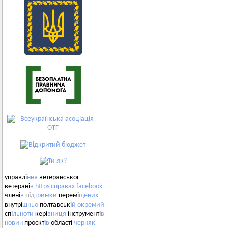
управлі
ння
ветеранської
ветерані
в
https
справах
facebook
члені
в
пі
дтримки
перемі
щених
внутрі
шньо
полтавські
й
окремий
спі
льноти
кері
вниця
інструменті
в
новин
проєкті
в
області
черняк