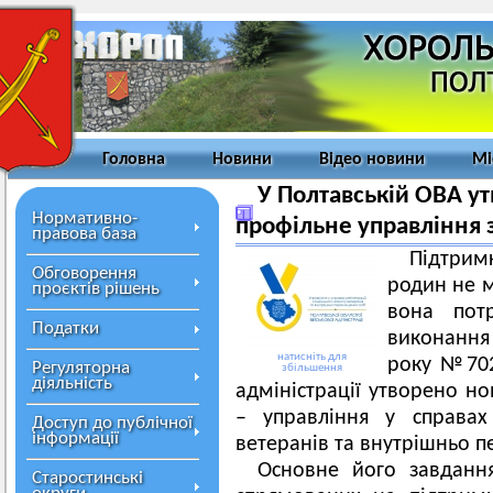
Головна
Новини
Відео новини
Мі
У Полтавській ОВА ут
Нормативно-
профільне управління з
правова база
Підтримк
Обговорення
родин не м
проєктів рішень
вона пот
Податки
виконання
натисніть для
року №702 
Регуляторна
збільшення
діяльність
адміністрації утворено н
– управління у справах 
Доступ до публічної
інформації
ветеранів та внутрішньо п
Основне його завдання
Старостинські